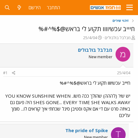
התחבר
הירשם
זיהוי שירים
חיייב עכשיוווו תקוע לי בראש@$%^#%
פ
פ
מבלבל בולבולים
25/4/04
ו
ו
ת
ר
מבלבל בולבולים
מ
ח
ס
New member
ה
ם
נ
ב
ו
ת
#1
25/4/04
ש
א
א
ר
חיייב עכשיוווו תקוע לי בראש@$%^#%
י
ך
יש שיר (לההה) שהולך ככה משו.. YOU KNOW SUNSHINE WHEN
SHES GONE... EVERY TIME SHE WALKS AWAY היה פעם גם
באיזה סרט עם די אם אקס וסטיבן סיגל שכחתי איך קוראים לו... סומך
עליכם
The pride of Spike
T
New member