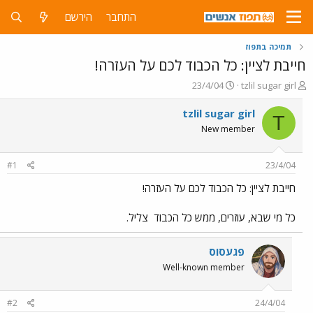
התחבר
הירשם
תמיכה בתפוז
חייבת לציין: כל הכבוד לכם על העזרה!
פ
פ
23/4/04
tzlil sugar girl
ו
ו
ת
ר
tzlil sugar girl
T
ח
ס
New member
ה
ם
נ
ב
ו
ת
#1
23/4/04
ש
א
א
ר
חייבת לציין: כל הכבוד לכם על העזרה!
י
ך
כל מי שבא, עוזרים, ממש כל הכבוד
צליל.
פגעסוס
Well-known member
#2
24/4/04