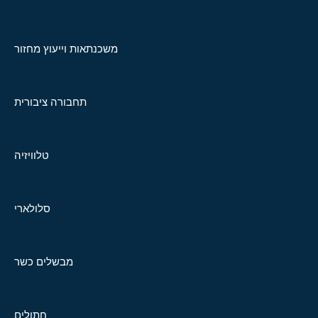
משכנתאות וייעוץ מחזור
תחבורה ציבורית
טלוויזיה
סלולארי
מבשלים כשר
חתולים