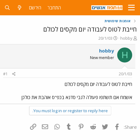
התחבר
הירשם
אומנות שימושית
חייבת לטוס לעבודה יום מקסים לכולם
פ
פ
20/1/03
hobby
ו
ו
ת
ר
hobby
H
ח
ס
New member
ה
ם
נ
ב
ו
ת
#1
20/1/03
ש
א
א
ר
חייבת לטוס לעבודה יום מקסים לכולם
י
ך
אשמח אם תשתפו פעולה לגבי סדנא בכפ"ס אוהבת את כולכן
You must log in or register to reply here.
פייסבוק
Twitter
Reddit
Pinterest
Tumblr
WhatsApp
דואר אלקטרוני
הוסף קישור
Share: