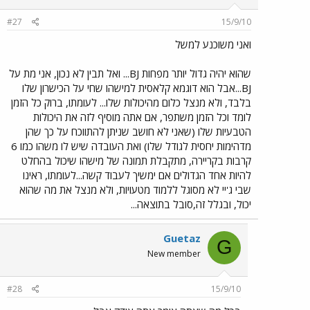
#27
15/9/10
ואני משוכנע למשל
שהוא יהיה גדול יותר מפחות BJ... ואל תבין לא נכון, אני מת על
BJ...אבל הוא דוגמא קלאסית למישהו שחי על הכישרון שלו
בלבד, ולא מנצל כלום מהיכולות שלו... לעומתו, ברוק כל הזמן
לומד וכל הזמן משתפר, אם אתה מוסיף לזה את היכולות
הטבעיות שלו (שאני לא חושב שניתן להתווכח על כך שהן
מדהימות יחסית לגודל שלו) ואת העובדה שיש לו משהו כמו 6
קרבות בקריירה, מתקבלת תמונה של מישהו שיכול בהחלט
להיות אחד הגדולים אם ימשיך לעבוד קשה...לעומתו, ראינו
שבי ג'יי לא מסוגל ללמוד מטעויות, ולא מנצל את מה שהוא
יכול, ובגלל זה,סובל בתוצאה...
Guetaz
G
New member
#28
15/9/10