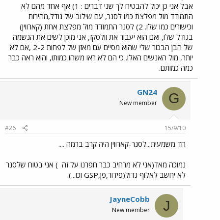
אבל אני כן יכול להבטיח לך שני דברים : 1) אף אחד מהם לא
התמודד מול מפלצת כמו לסנר, עם שילוב של גודל,מהירות
וכישורים כמו שלו. 2) לסנר התמודד מול מפלצת אחת (קארווין)
בגודל שלו, ואם הוא יעבור את וולסקז, אני מוכן לשים את הנשמה
של הבן הבכור שלי שהוא מסיים עם מאזן של לפחות 2-2 ,אם לא
יותר, מול האנשים האלו. כי הם לא ראו משהו כמותו, והוא ראה כבר
כמה כמותם.
GN24
G
New member
#26
15/9/10
חד משמעית...לסנר-קארווין היה קרב ברמה ....
נמוכה מאד(אני לא מרחיב כבר חפרנו על זה
) אני בטוח שלסנר
לא יחשב לאלוף גדול(פידור,פן,GSP וכו...).
JayneCobb
J
New member