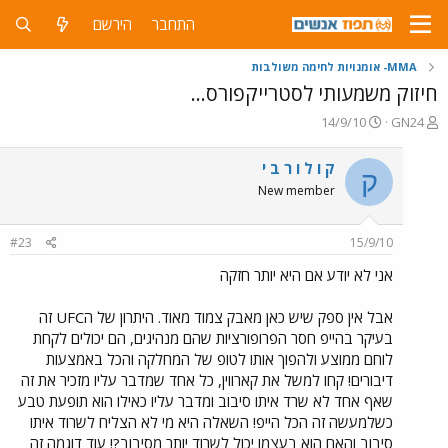
התחבר
הירשם
MMA- אומנויות לחימה משולבות
חיזוק משמעותי לסטרייקפורס...
פ
פ
14/9/10
GN24
ו
ו
ת
ר
ק ו ל ו ר ב י
ק
ח
ס
New member
ה
ם
נ
ב
ו
ת
#23
15/9/10
ש
א
א
ר
אני לא יודע אם היא יותר חזקה
י
ך
אבל אין ספק שיש כאן מאבק צמוד מאוד. היתרון של הUFC זה
בעיקר בהייפ חסר הפרופורציות שהם מנהיגים, הם יכולים לקחת
לוחם ממוצע ולהפוך אותו לטופ של המחלקה והכל באמצעות
דיבורים! קחו למשל את קארווין, כל אחד שמדבר עליו מזכיר את זה
שאף אחד לא שרד איתו סיבוב ומדבר עליו כאילו הוא תופעת טבע
כשלמעשה זה הכל הייפ! השאלה היא מי לא הצליח לשרוד איתו
סיבוב והאם הוא בעצמו יכול לשרוד יותר מסיבוב?! עוד דוגמה זה