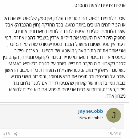
אנשים צריכים לצאת מהסרט...
שכל הלוחמים בUFC הם הטובים בעולם, אין ספק שלUFC יש את ה2
או ה3 לוחמים הטובים ביותר כמעט בכל מחלקה [חוץ מהכבדה} אבל
שאר הלוחמים יכולים להפסיד להרבה לוחמים מארגונים אחרים,
מספיק היה לראות השבוע את דיילי וג'ארדין בשביל להבין את זה, לפי
דעתי אין ספק שכיום המשקל הכבד בסטרייקפורס עולה על הUFC ,
ואני אומר את זה בתור מעריץ מושבע של הUFC , בארנט ופידור
כמעט ולא ירדו ביכולת מאז ימי פרייד בניגוד לקרוקופ ונוגיירה, הקרב בין
לסנר לקארווין היה הקרב המבייש ביותר על חגורה כלשהיא בMMA
כשלסנר ה"אלוף" מתנהג כמו איזה ילדה מפוחדת כל הסיבוב הראשון
שוכב על הרצפה ורק תופס את הראש וסופג, ובסיבוב השני מכניע
בובת גומי בדמותו של קארווין שהכניסו לזירה,אם לסנר נלחם נגד
פידור,בארנט,וורדום ואוברים אני יהיה מופתע אם הוא יצליח להוציא
ניצחון אחד.
JayneCobb
J
New member
#18
15/9/10