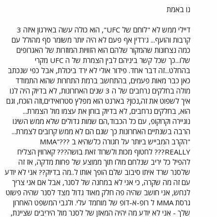
נו באמת
דיילי ממש לא "לוחם של UFC", הוא כולה עשה באירגון איזה 3
קרבות והועף... ג'רדין אף פעם לא היה יותר משומר סף מהולל עם
כמה נצחונות שהמקור שלהם הוא הזוויות המוזרות של האגרופים
שלו...כך שכל קשר ביניהם לבין הצמרת של ה UFC מקרי
בהחלט...זה דבר אחד. פידור אולי לא ירד ביכולת, אבל כפי שנכתב
כאן כבר מאות פעמים, בהתחשב ברמת התחרות שהוא התמודד
מולה בחלקים נרחבים של ה 3 שנים האחרונות, לא בדיוק היה לנו
איך לשפוט את זה,נכון? בארנט הוא מפלץ סטרואידים,וזה הוכח, וגם
הוא, בחלקים נרחבים, לא בדיוק בוחן את עצמו מול הצמרת...
נוגיירה וקרוקופ, עם כל הכבוד,הם שמות גדולים שלא ממש השיגו
הרבה בשנתיים האחרונות כך שגם הם לא ממש קרובים לצמרת...
"הקרב המבייש ביותר על חגורה כלשהיא ב MMA"???
REALLY??? לחטוף מכות ולשרוד זאת בושה??? קארווין הצליח
להפיל כל יריב שנלחם מולו תוך ממוצע של פחות מדקה, אז זה
שלסנר שרד איתו סיבוב שלם הופך אותו ל..מה בדיוק?? אני לא יודע
עם זה מה שקרה, כי אני לא במחנה של לסנר, אבל אם אני צריך
לנחש, אני חושב שהיה פה חלק מאוד גדול מצד לסנר שהיה פשוט
גרסת MMA ל רופ-א-דופ של מוחמד עלי. ולגבי המשפט האחרון
שלך - אני לא יודע מה יהיה המאזן של לסנר מול היריבים שציינת,