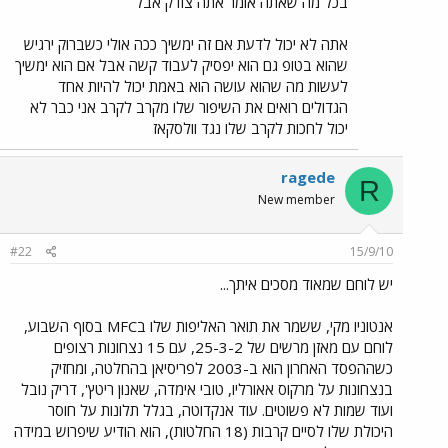
בכל מה שאתה אומר אתה צודק אבל
אתה לא יכול לדעת אם זה ימשיך ככה אולי כשברוק ירגיש
שהוא בטופ גם הוא יפסיק לעבוד קשה אבל אם הוא ימשיך
לעשות מה שהוא עושה הוא באמת יכול להיות אחד
הגדולים רואים את השיפור שלו מקרב לקרב אני כבר לא
יכול לחכות לקרב שלו נגד וולסקאז
ragede
R
New member
#22
15/9/10
יש לוחם שמאוד מסכים איתך...
אנטוניו מקי, ששמר את תואר האליפות שלו בMFC בסוף השבוע,
לוחם עם מאזן מרשים של 25-3-2, עם 15 נצחונות רצופים
כשההפסד האחרון הוא ב-2003 לפריסיאן בהחלטה, ומחזיק
בנצחונות על מרקוס אאורליו, טובי אימדה, שאנון ריטץ', דריק נובל
ועוד שמות לא פשוטים. עוד אנקדוטה, בגלל תלונות על חוסר
היכולת שלו לסיים קרבות (18 החלטות), הוא הודיע שיפרוש במידה