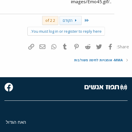
../images/Emo45.gif
First
הקודם
2 of 2
You must log in or register to reply here.
פייסבוק
Twitter
Reddit
Pinterest
Tumblr
WhatsApp
דואר אלקטרוני
הוסף קישור
Share:
MMA- אומנויות לחימה משולבות
האח הגדול