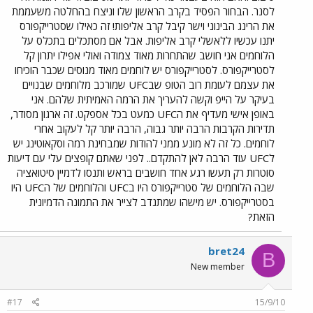
לסנר. הבחור הפסיד בקרב הראשון שלו וניצח בהחלטה משעממת
את הרינג הבינוני וישר קיבל קרב אליפות! זה כאילו שסטרייקפורס
יתנו עכשיו ללאשלי קרב אליפות. אבל אם מסתכלים בתכלס על
הלוחמים אני חושב שהתחרות מאוד צמודה ואולי אפילו יתרון קל
לסטרייקפורס. לסטרייקפורס יש לוחמים מאוד מנוסים שכבר הוכיחו
את עצמם לעומת רוב הטופ שבUFC שמורכב מלוחמים שבנויים
בעיקר על הייפ וקשה להעריך את הרמה האמיתית שלהם. אני
באופן אישי מעדיף את הUFC כמעט בכל אספקט. זה ארגון מסודר,
תדירות הקרבות הרבה יותר גבוה, הרבה יותר קל לעקוב אחרי
לוחמים. כל זה לא מונע ממני להודות שמבחינת רמה וסקאוטינג יש
לUFC עוד הרבה לאן להתקדם.. לפני שאתם קופצים עלי עם דיעות
סוטרות רק תעשו רגע אחד חושבים בראש ותנסו לדמיין סיטואציה
שבה הלוחמים של סטרייקפורס היו בUFC והלוחמים של הUFC היו
בסטרייקפורס. יש מישהו שמתנדב לצייר את התמונה הדמיונית
הזאת?
bret24
B
New member
#17
15/9/10