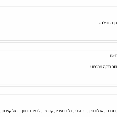
ון התחילה?
זאת
 חזקה מהUFC
וג'רס , ארלובסקי ,ביג פוט , דל רוסאריו , קורמיר , לבאר ג'ונסון......מול קארווין ,