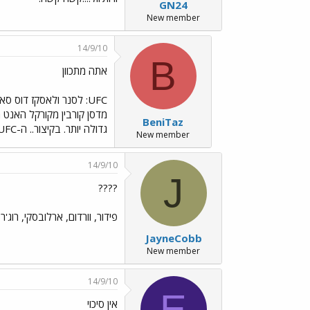
GN24
New member
14/9/10
B
אתה מתכוון
UFC: לסנר ולאסקז דוס ס
מדסן קורבין מקורקל האנט מ
BeniTaz
גדולה יותר. בקיצור.. ה-UFC שולטים ולא רק זה, כנראה מחלקת המשקל כבד הטובה ביותר שהיתה איי פעם.. למרות הכל, יש עוד הרבה מה לעשות.
New member
14/9/10
J
????
פידור, וורדום, ארלובסקי, רוג'ר
JayneCobb
New member
14/9/10
E
אין סיכוי