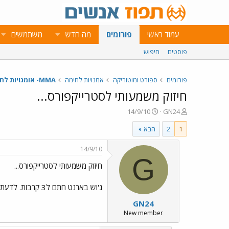
עמוד ראשי
פורומים
מה חדש
משתמשים
פוסטים
חיפוש
פורומים
ספורט ומוטוריקה
אמנויות לחימה
MMA- אומנויות לחימה משולבות
חיזוק משמעותי לסטרייקפורס...
פ
פ
14/9/10
GN24
ו
ו
1
2
הבא
ת
ר
ח
ס
ה
ם
14/9/10
נ
ב
G
חיזוק משמעותי לסטרייקפורס...
ו
ת
ש
א
א
ר
ג'וש בארנט חתם ל3 קרבות. לדעתי הוא מהר מאד חוזר לטופ העולמי.....
י
GN24
ך
New member