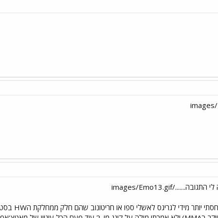
......./images/Emo13.gif
1.אני לא הת
סיוט לכל סטרייקר בMMA).ולא אמרתי מילה על קינג מו.