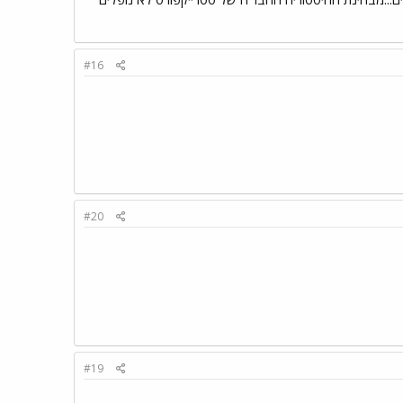
#16
#20
#19