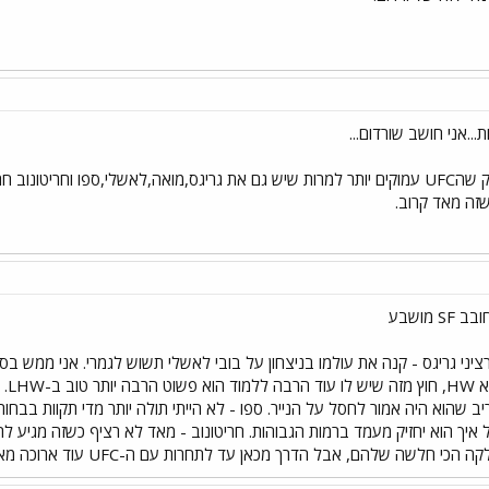
..אני חושב שורדום...
לגבי העומק אין ספק שהUFC עמוקים יותר למרות שיש גם את גריגס,מואה,לאשלי,ספו וח
שזה מאד קרוב.
 מושבע
הכי חלשה שלהם, אבל הדרך מכאן עד לתחרות עם ה-UFC עוד ארוכה מאד