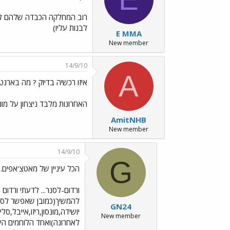
לבנות עליו)
E MMA
New member
14/9/10
A
איזו רכשיה בדיוק ? מה בארנט עשה 
האחרונות מלבד ניצחון על מונ
AmitNHB
New member
14/9/10
G
הכל עיניין של מאטצ'אפים...
ורדום-לסנר... לדעתי ורדום 
GN24
יושידה,מונסון,ריזו,אייבל,
New member
לאחרונה)ואחד הלוחמים היות