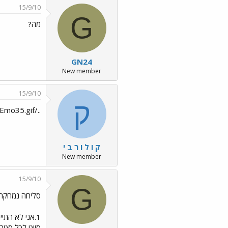
15/9/10
G
מה?
GN24
New member
15/9/10
ק
../images/Emo35.gif
ק ו ל ו ר ב י
New member
15/9/10
G
סליחה נמחקה לי התגובה