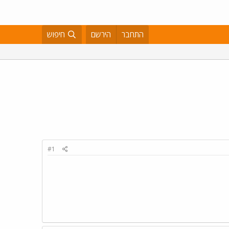
התחבר
הירשם
חיפוש
#1