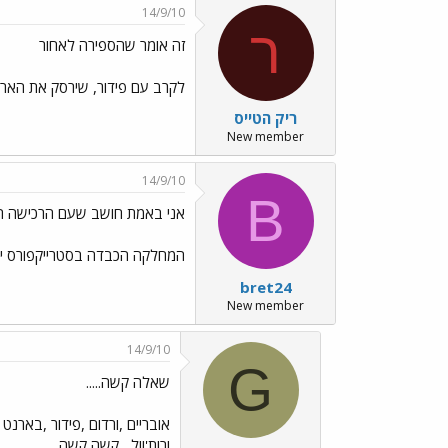
14/9/10
ר
זה אומר שהספירה לאחור
לקרב עם פידור, שירסק את הארג
ריק הטייס
New member
14/9/10
B
אני באמת חושב שעם הרכישה ה
המחלקה הכבדה בסטרייקפורס יותר
bret24
New member
14/9/10
G
שאלה קשה.....
אובריים ,ורדום ,פידור ,בארנט ,ר
ורות'וול....קשה קשה.