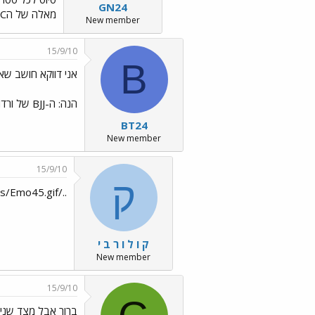
GN24
מאלה של הUFC...עד שלא נראה את הקרבות לא נדע.... אני רציני ומגיע ממקום אובייקטיבי.
New member
15/9/10
B
אני דווקא חושב שאפשר בק
הנה: ה-BJJ של ורדום הרבה יותר טוב מזה של מיר.
BT24
New member
15/9/10
ק
../images/Emo6.gif ../images/Emo45.gif
ק ו ל ו ר ב י
New member
15/9/10
ברור אבל מצד שני א