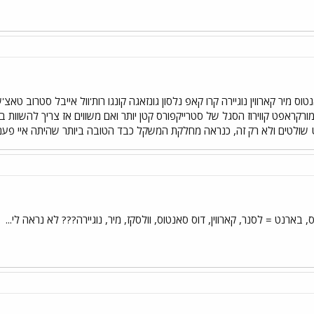
אנטוס מיר קארווין נוגיירה קרו קאפ נלסון גונזאגה קונגו רות'וול אייבל סטרוב טא
ורקראפט קווירוז הסגל של סטרייקפורס קטן יותר ואם משווים אז צריך להשוות בי
ס, בארנט = לסנר, קארווין, דוס סאנטוס, וולסקז, מיר, נוגיירה??? לא נראה לי...