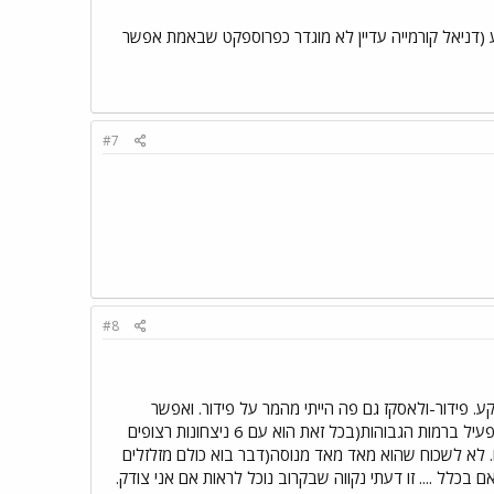
אין להם כמעט אף פרוספקט כרגע (דניאל קורמייה עדיין לא מוגדר כפרוספקט שבאמת אפשר
#7
#8
רקע. פידור-ולאסקז גם פה הייתי מהמר על פידור. ואפשר
להמשיך(כמובן שאפשר לסדר את הקרבות בצורה נוחה יותר ללוחמי הUFC)..... לגבי בארנט נכון שהוא לא פעיל ברמות הגבוהות(בכל זאת הוא עם 6 ניצחונות רצופים
הים. לא לשכוח שהוא מאד מאד מנוסה(דבר בוא כולם מזלזלים
כלל .... זו דעתי נקווה שבקרוב נוכל לראות אם אני צודק.