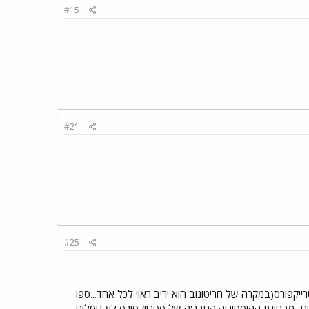
#15
#21
#25
ייחסתי יותר מידי לגריגס לאשלי ספו או חריטונוב שהם חלק ממחלקת הHW בסטרייקפורס(במקרה של חריטונוב הוא יריב ראוי לכל אחד...ספו
 2.עוד פעם הכל עיניין של מאטצ'אפים...מבחינת ההיסטוריה החבר'ה של סטרייקפורס לא נופלים