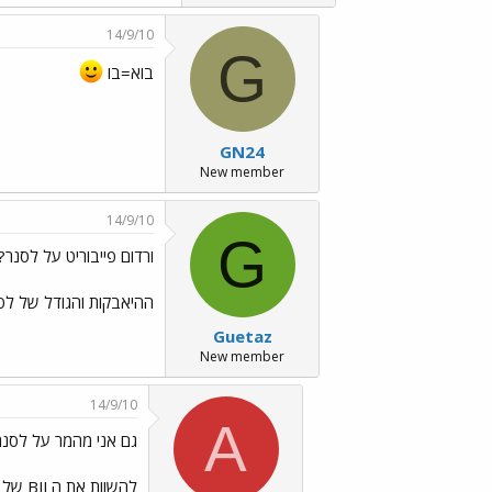
14/9/10
G
בוא=בו
GN24
New member
14/9/10
G
ורדום פייבוריט על לסנר?!
ההיאבקות והגודל של לסנ
Guetaz
New member
14/9/10
A
גם אני מהמר על לסנר 
להשוות את ה BJJ של מיר לזה של ורדום.