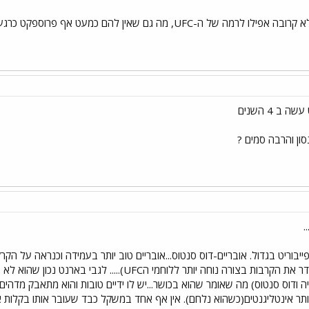
רוב המחלקה הכבדה שלהם לא קרובה אפילו לרמה של ה-UFC, מה גם ש
ב 4 השנים
סון והרבה סמים ?
.
פייבוריט בגדול. אובריים-דוס סנטוס...אובריים טוב יותר בעמידה וכנראה על הק
סלייה ודוס סנטוס) מה שאומר שהוא בכושר...יש לו ידיים טובות והוא מתאבק מד
ר אינטליגנטים(כשהוא נלחם). אין אף אחד במשקל כבד שעובר אותו בקלות אם ב