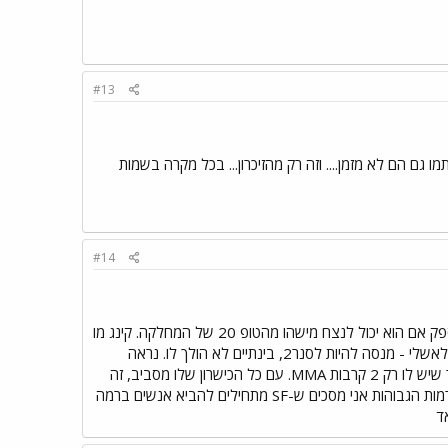
#13
ריטונוב חתמו גם הם לא מזמן.... וזה רק מהזיכרון... בכל מקרה בשמות
#14
אבל אחי, תהיה רציני גריגס - קנה את עולמו בניצחון על בובי לאשלי תשוש לגמרי. אני ממש בספק אם הוא יכול לנצח מישהו מהטופ 20 של המחלקה. קינג מו
- הבחור פשוט לא HW, חוץ מזה שיש לו עוד הרבה ללמוד הוא פשוט הרבה יותר טוב ב-LHW. לאשלי - מנסה להיות לסנר2, בינתיים לא הולך לו. נראה
פשוט נורא מול יריב שהוא היה אמור לחסל על הנייר. ספו - לא הייתי תולה יותר מדי תקוות בבחור שיש לו רק 2 קרבות MMA. עם כל הכישרון שלו מסביב, זה
לא אומר כלום על איך הוא יחזיק מעמד ברמות הגבוהות. חריטונוב - מאד לא רציף כשזה מגיע לרמות הגבוהות אני מסכים ש-SF מתחילים להביא אנשים ברמה