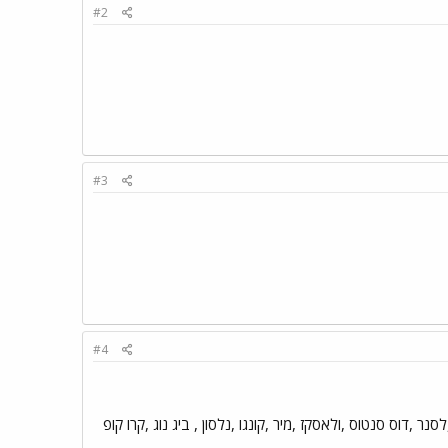
#2
#3
#4
לסנר ,דוס סנטוס ,ולאסקז ,מיר ,קונגו ,נלסון , ביג נוג ,קרו קופ