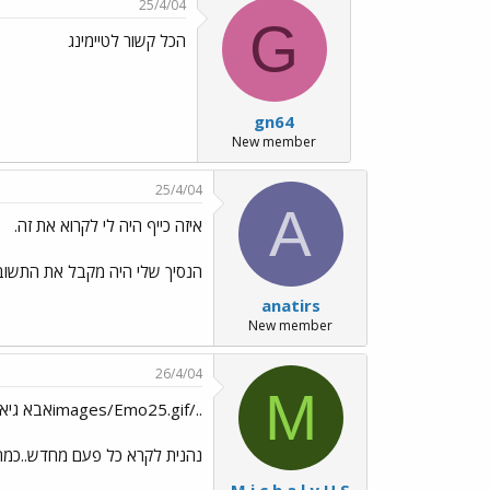
25/4/04
G
הכל קשור לטיימינג
gn64
New member
25/4/04
A
איזה כייף היה לי לקרוא את זה.
הנסיך שלי היה מקבל את התשובה
anatirs
New member
26/4/04
M
../images/Emo25.gifאבא גיא
נהנית לקרא כל פעם מחדש..כמה א
M i c h a l y U S