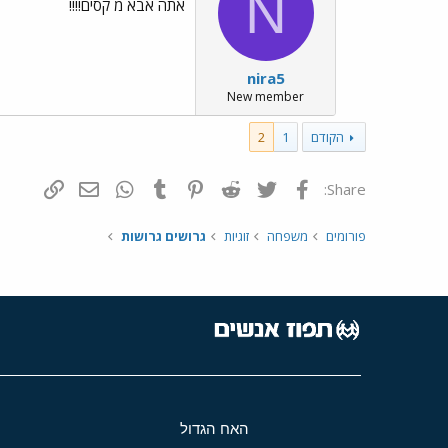
N
אתה אבא מ קסים!!!!
nira5
New member
הקודם
1
2
פייסבוק
Twitter
Reddit
Pinterest
Tumblr
WhatsApp
דואר אלקטרונ
הוסף קי
Share:
פורומים
משפחה
זוגיות
גרושים גרושות
האח הגדול