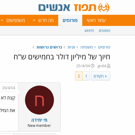
עמוד ראשי
פורומים
מה חדש
משתמשים
פוסטים
חיפוש
פורומים
משפחה
זוגיות
גרושים גרושות
חיוך של מיליון דולר בחמישים ש"ח
פ
פ
25/4/04
gn64
ו
ו
הקודם
1
2
ת
ר
ח
ס
ה
ם
26/4/04
נ
ב
ח
קצת לא מבינה
ו
ת
ש
א
א
ר
את המילי
י
חי יחידה
ך
New member