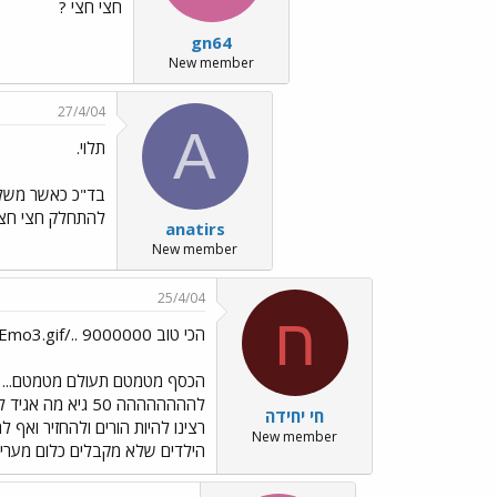
חצי חצי ?
gn64
New member
27/4/04
A
תלוי.
בד"כ כאשר משלמי
להתחלק חצי חצי
anatirs
New member
25/4/04
ח
הכי טוב 9000000 ../images/Emo3.gif
הכסף מטמטם תעולם מטמטם...
להההההההה 50 גי
חי יחידה
רצינו להיות הורים ולהחזיר ואף ל
New member
הילדים שלא מקבלים כלום מעריכי