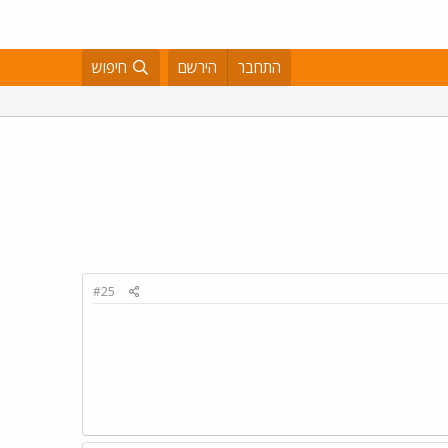
התחבר
הירשם
חיפוש
#25