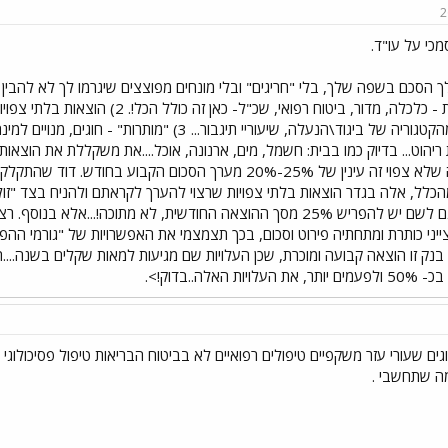
2
כי על עו"ד.
קבועות - כלכלה, מדור, ביטוח רפואי,
חלק מהקטגוריה של ביגוד\הנעלה, שיעוריי תיגבור...
ריהוט... בדיוק כמו בבית: חשמל, מים, ארנונה, אוכל....את משקללת את הוצא
כל מה שלא צפוי זה עינין של 25%-20% מערך הסכום הקבוע
הכלל, אלה בגדר הוצאות בלתי צפויות שרצוי להערך לקראתם ולהניח בצד "זול
שלו, גם לשם יש להפריש 25% מסך ההוצאה החודשית, לא מתוכה!...א
ייני כותרת ומתחתיה פירוט וסכום, בכך תצמצמי את האפשרויות של "גורמי ההפתע
בנק זו הוצאה קבועה ומוכרת, שכן העלויות שם מגיעות למאות שקלים בשנה....
את העלויות האלה..בדוק!>.
גים שעורי עזר משקפיים טיפולים רפואיים לא בביטוח הבריאות טיפול פסיכולוגי ו
מה שתחשבי .