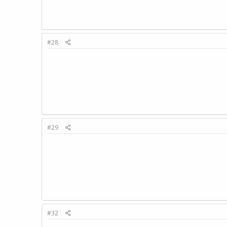
#28
#29
#32