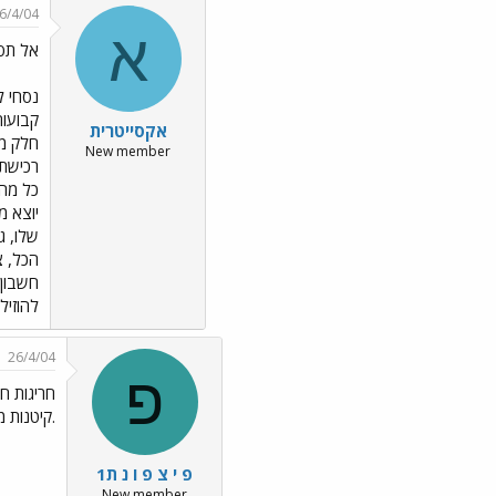
6/4/04
א
אל תסמ
אקסייטרית
New member
רכישת 
יוצא מ
הכל, צ
חשבון 
להוזיל בכ- 50% ולפעמים יותר, 
26/4/04
פ
חריגות חו
.קיטנות 
פ י צ פ ו נ ת1
New member