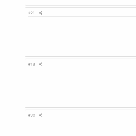
#21
#18
#30