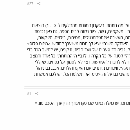
#27
נסחי לך הסכם בשפה שלך, בלי "חריגים" ובלי מונחים מפוצצים שיגרמו לך לא להבין על מה חתמת. בעיקרון המזונות מתחלקים ל 3- . 1) הוצאות
 שכ"ל- כאן זה כולל הכל!. 2) הוצאות בלתי צפויות - משקפיים, גשר, ציוד נלווה לבית הספר, גם כאן נכנסת
 3) "מותרות" - חוגים, מנויים למינהם, העשרה אינסטרומנטלית, מסיבות, בילויים, השקעות,
ות האחזקה השנתי יוצא לך סכום משוערך לחודש. <מינוס פלוס>
 בחודש. דוד שהתקלקל, גביה חד פעמית של וועד הבית, תיקונים, יש לחשב הכל בלי
ה" קטנה על כל מקרה ו.. לגביי ה"המותרות" כל אחד והמצב
לא בנוסף. רצוי לא לחכות להפתעות, רצוי לא לסמוך על נסחים, שקללי
ה", וויכוחים מיותרים עם האקס והילדים. אגב, גם ניהול
תחשבי גם על זה..<טיפ
אל תשלמו הכל, יש לכם אפשרות
#1
כו וכו. יש כאלה כמוני שנדפקו ועורך הדין ערך הסכם סוג *