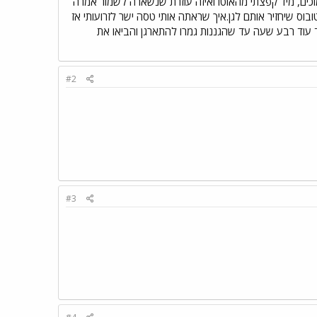
כים, מיד קפצתי מהאוטו ואיזה עוזרת שנשארה לשמור אמרה
וס שיחזיר אותם לגן.איך שראתה אותי טסה ישר לזרועותי אז
ד עוד רבע שעה עד שהגננות גמרו להתארגן והביאו את
#2
#3