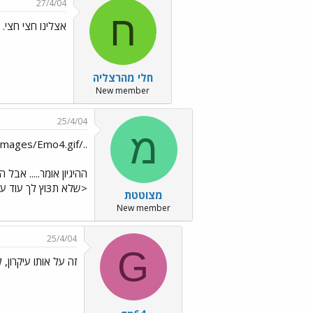
27/4/04
ח
אצלינו חצי חצי.
חלי מהרצליה
New member
25/4/04
מ
../images/Emo4.gif
ההיגיון אומר..... אבל
<שלא ת3וץ לך עוד עז בתחילת שנה"ל>
מצוטטת
New member
25/4/04
G
זה על אותו עיקרון, 
gn64