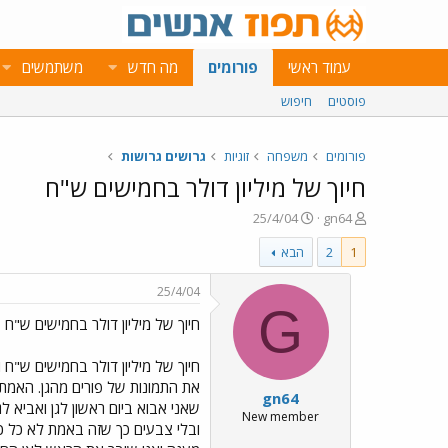
עמוד ראשי
פורומים
מה חדש
משתמשים
פוסטים
חיפוש
פורומים
משפחה
זוגיות
גרושים גרושות
חיוך של מיליון דולר בחמישים ש"ח
פ
פ
25/4/04
gn64
ו
ו
1
2
הבא
ת
ר
ח
ס
ה
ם
25/4/04
נ
ב
G
חיוך של מיליון דולר בחמישים ש"ח
ו
ת
ש
א
א
ר
י
את התמונות של פורים מהגן. האמת
gn64
ך
שאני אבוא ביום ראשון לגן ואביא ל
New member
ובלי צבעים כך שזה באמת לא כל כך 