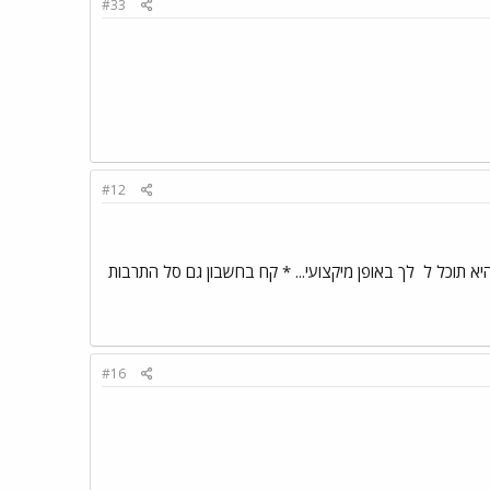
#33
#12
היא תוכל ל
לך באופן מיקצועי... * קח בחשבון גם סל התרבות
#16