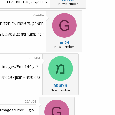
שלו בקשה , זה מחמם את הלב..מי 
New member
25/4/04
G
המאבק על אושרו של הילד הו
דבר מסובך ומורכב ולפעמים צצ
gn64
New member
25/4/04
מ
../images/Emo140.gif
טיפ טיפת
<המון>
אכפתיות
מצוטטת
New member
25/4/04
G
../images/Emo53.gifהוראת קבע לחטיבת ביניים../images/Emo53.gif