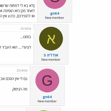
{לא בא לי לפתוח שרשור 
לאחר מכן היא הוסיפה וא
gn64
אז להזכירכם, כרגע אין 
New member
25/4/04
א
בזמנו....
לצערי..... הוא העביר 
אודליה 5
New member
25/4/04
G
גם לי אין הסכם אבל
מה הנימוק
gn64
New member