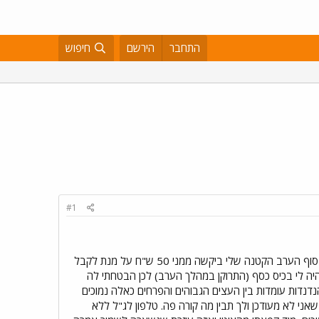
התחבר
הירשם
חיפוש
#1
חיוך של מיליון דולר בחמישים ש"ח ועוד טיפ טיפה אכפתיות. ביום חמישי האחרון לקחתי את הבנות אחר הצהריים ובסוף הערב הקטנה שלי ביקשה ממני 50 ש"ח על מנת לקבל
יה לי בכיס כסף (התרוקן במהלך הערב) לכן הבטחתי לה
הנדנדות עומדות בין העצים הגבוהים והפרחים כאלה נמוכים
אני לא מעודכן ולך תבין מה קורה פה. טלפון לג"ל ללא