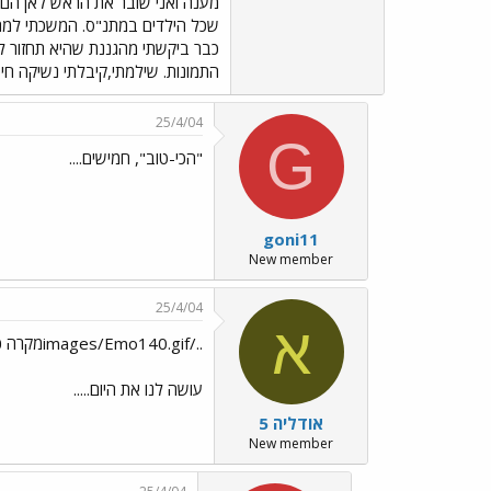
מענה ואני שובר את הראש לאן הם 
שכל הילדים במתנ"ס. המשכתי למתנ"
כבר ביקשתי מהגננת שהיא תחזור לג
התמונות. שילמתי,קיבלתי נשיקה חיבו
25/4/04
G
"הכי-טוב", חמישים....
goni11
New member
25/4/04
א
../images/Emo140.gifמקרה כזה פשוט......
עושה לנו את היום.....
אודליה 5
New member