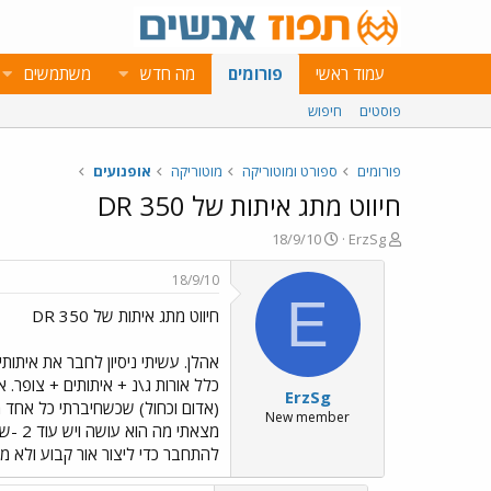
עמוד ראשי
פורומים
מה חדש
משתמשים
פוסטים
חיפוש
פורומים
ספורט ומוטוריקה
מוטוריקה
אופנועים
חיווט מתג איתות של DR 350
פ
פ
18/9/10
ErzSg
ו
ו
ת
ר
18/9/10
ח
ס
E
חיווט מתג איתות של DR 350
ה
ם
נ
ב
ו
ת
ש
א
ErzSg
א
ר
(אדום וכחול) שכשחיברתי כל אחד 
י
New member
מצאת
ך
להתחבר כדי ליצור אור קבוע ולא מ