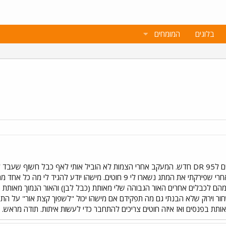
בלוגים
המומחים
אהלן. עשיתי ניסיון לחבר את איתותים לDR 95 חדש. המעקב אחרי הצמות לא הוביל אותי
כלל אורות ג\נ + איתותים + צופר. אחרי שפירקתי את המתג נשארו לי 9 ח
מהם לכבלים אחרים האור הגבוהה שלי מאותת (כבל לבן) והאור הנמוך מאותת 
י מה הוא עושה ויש עוד 2 -שחור וירוק שלא הבנתי גם מה תפקידם אם מישהו יכול "לשפוך קצת א
אותת בפנסים ואז איזה חוטים צריכים להתחבר כדי לעשות איתות. תודה מראש. 