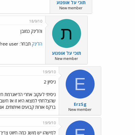
תוכי על אופנוע
New member
18/9/10
ת
והלינק כמובן
הלינק
תבחר: free user ותמתין דקה. זה יתן לך לינק להורדה של הספר בPDF
תוכי על אופנוע
New member
19/9/10
E
ניסיון 2
ניסיתי לעקוב אחרי הדיאגרמת ח
ErzSg
ברקס אורות קבועים ואיתותים. א
New member
19/9/10
E
למישהו יש מושג כמה חיווט צריך