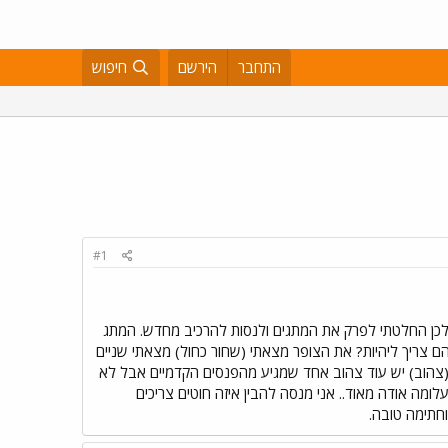
התחבר
הירשם
חיפוש
#1
 לאף כבל חשוף שעבד לכן החלטתי לפרק את המתגים ולנסות להרכיב מחדש. המתג
וטים. מישהו יודע להגיד לי מה כל אחד מהם צריך ליהיות? את הצופר מצאתי (שחור כחול) מצאתי שניים
(צהוב) יש עוד צהוב אחד שמגיע מהפנסים הקדמיים אבל לא
ור" על התעלומה אודה מאוד.. אני מנסה להבין איזה חוטים צריכים
וחתימה טובה.