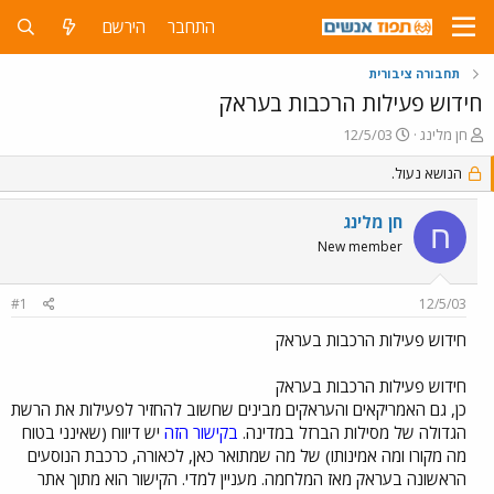
התחבר
הירשם
תחבורה ציבורית
חידוש פעילות הרכבות בעראק
פ
פ
חן מלינג
12/5/03
ו
ו
ת
הנושא נעול.
ר
ח
ס
ה
ם
חן מלינג
ח
נ
ב
New member
ו
ת
ש
א
א
ר
#1
12/5/03
י
ך
חידוש פעילות הרכבות בעראק
חידוש פעילות הרכבות בעראק
כן, גם האמריקאים והעראקים מבינים שחשוב להחזיר לפעילות את הרשת
הגדולה של מסילות הברזל במדינה.
בקישור הזה
יש דיווח (שאינני בטוח
מה מקורו ומה אמינותו) של מה שמתואר כאן, לכאורה, כרכבת הנוסעים
הראשונה בעראק מאז המלחמה. מעניין למדי. הקישור הוא מתוך אתר