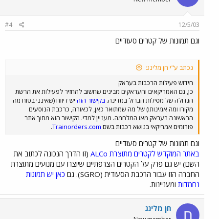
#4
12/5/03
וגם תמונות של קטרים סעודיים
נכתב ע"י חן מלינג:
חידוש פעילות הרכבות בעראק
כן, גם האמריקאים והעראקים מבינים שחשוב להחזיר לפעילות את הרשת
הגדולה של מסילות הברזל במדינה.
בקישור הזה
יש דיווח (שאינני בטוח מה
מקורו ומה אמינותו) של מה שמתואר כאן, לכאורה, כרכבת הנוסעים
הראשונה בעראק מאז המלחמה. מעניין למדי. הקישור הוא מתוך אתר
פורומים אמריקאי בנושא רכבות בשם
Trainorders.com
.
וגם תמונות של קטרים סעודיים
באתר המוקדש לקטרים מתוצרת ALCo
(זו הדרך הנכונה לכתוב את
השם) יש גם פרק על הקטרים הצרפתיים שיוצרו עם מנועים מתוצרת
החברה הזו עבור הרכבת הסעודית (SGRO). גם
כאן יש תמונות
נחמדות
ומעניינות.
חן מלינג
ח