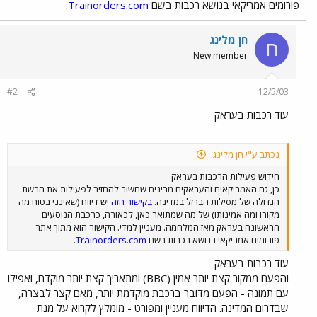
פורומים אמריקאי בנושא רכבות בשם
Trainorders.com
.
חן מלינג
ח
New member
#2
12/5/03
עוד רכבות בעראק
נכתב ע"י חן מלינג:
חידוש פעילות הרכבות בעראק
כן, גם האמריקאים והעראקים מבינים שחשוב להחזיר לפעילות את הרשת
הגדולה של מסילות הברזל במדינה.
בקישור הזה
יש דיווח (שאינני בטוח מה
מקורו ומה אמינותו) של מה שמתואר כאן, לכאורה, כרכבת הנוסעים
הראשונה בעראק מאז המלחמה. מעניין למדי. הקישור הוא מתוך אתר
פורומים אמריקאי בנושא רכבות בשם
Trainorders.com
.
עוד רכבות בעראק
והפעם ממקור קצת יותר אמין (BBC) ומתאריך קצת יותר מוקדם, ואפילו
עם תמונה - הפעם מדובר ברכבת מוקדמת יותר, מאם קצר לבצרה,
שבדרום המדינה. הדיווח מעניין ומפורט - מומלץ לקרוא על מנת