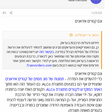
New member
#5
12/5/03
וגם קטרים איראנים
נכתב ע"י חן מלינג:
חידוש פעילות הרכבות בעראק
כן, גם האמריקאים והעראקים מבינים שחשוב להחזיר לפעילות את הרשת
הגדולה של מסילות הברזל במדינה.
בקישור הזה
יש דיווח (שאינני בטוח מה
מקורו ומה אמינותו) של מה שמתואר כאן, לכאורה, כרכבת הנוסעים
הראשונה בעראק מאז המלחמה. מעניין למדי. הקישור הוא מתוך אתר
פורומים אמריקאי בנושא רכבות בשם
Trainorders.com
.
וגם קטרים איראנים
כדי להשלים את הסדרה -
תמונות של סוג מסוים של קטרים איראנים
שמצוידים אף הם במנועים מתוצרת ALCo. גם העמוד הזה הוא מתוך
האתר המוקדש לקטרים מתוצרת ALCo
. הקטרים האלו יוצרו ברומניה
דווקא, על-ידי אותה חברה שיצרה את קטרי הדיזר של הרכבת
החג'אזית הסורית, ועל-כן המראה הדומה (ואני מרשה לעצמי להניח
שגם איכות העבודה והאמינות הירודה שמוכרים בסוריה ובבריטניה
בקטרים מאותה תוצרת).