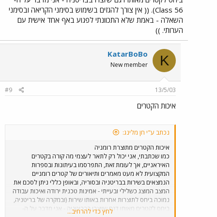
Class 56). (( אין צורך להגזים בשימוש בסימני הקריאה ובסימני
השאלה - באמת שלא התכוונתי לפגוע באף אחד אישית עם
הערותי. ))
KatarBoBo
K
New member
#9
13/5/03
איכות הקטרים
נכתב ע"י חן מלינג:
איכות הקטרים מתוצרת רומניה
כמו שכתבתי, אני יכול רק לתאר לעצמי מה קורה בקטרים
האיראניים, אך לעומת זאת, התפרסמו בעיתונות ובספרות
המקצועית לא מעט מאמרים ותיאורים של קטרים רומניים
הנמצאים בשירות בבריטניה ובסוריה, ובאופן כללי ניתן לסכם את
המצב המוצג כשלילי ובעייתי - אמינות טכנית ירודה ואיכות עבודה
נמוכה ביחס לתוצרות אחרות באותו שירות (ובמקרה של בריטניה,
ביחס לקטרים מאותו דגם שיוצרו בבריטניה - אני מדבר על ה-
לחץ כדי להרחיב...