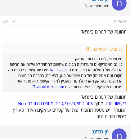
ח
New member
#3
12/5/03
תמונות של קטרים בעראק
נכתב ע"י חן מלינג:
חידוש פעילות הרכבות בעראק
כן, גם האמריקאים והעראקים מבינים שחשוב להחזיר לפעילות את הרשת
הגדולה של מסילות הברזל במדינה.
בקישור הזה
יש דיווח (שאינני בטוח מה
מקורו ומה אמינותו) של מה שמתואר כאן, לכאורה, כרכבת הנוסעים
הראשונה בעראק מאז המלחמה. מעניין למדי. הקישור הוא מתוך אתר
פורומים אמריקאי בנושא רכבות בשם
Trainorders.com
.
תמונות של קטרים בעראק
בקישור הזה
, מתוך
אתר המוקדש לקטרים מתוצרת חברת Alco
המנוחה, יש מספר תמונות יפות של קטרים עראקים (ואחד סעודי)
בימים טובים יותר.
חן מלינג
ח
New member