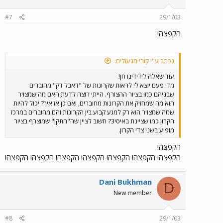
#7
29/1/03
הקפצה!
נכתב ע"י קובי מנעולים:
עוד שאלה לידידינו חן!
מדי פעם יוצא לי לראות שקרונות של "דאבל דק" מחוברים
שבניהם כמו בציור ההצורף. הייתי רוצה לדעת האם מה שמצויר
הוא מה שמחזיק את הקרונות מחוברים, ואם כן אז איך? יכול להיות
שמה שמצויר הוא רק למגע קבוע בין הקרונות והם מחוברים במרכז
הקרון כמו שציינת באיסי3? חשוב לציין שה"התקן" שמוצרף בציור
מופיע בשני צדי הקרון.
הקפצה!
הקפצה! הקפצה! הקפצה! הקפצה! הקפצה! הקפצה! הקפצה!
Dani Bukhman
D
New member
#8
29/1/03