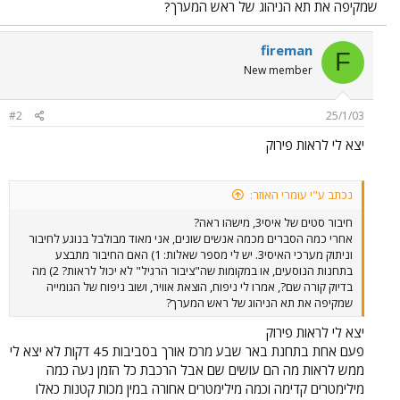
שמקיפה את תא הניהוג של ראש המערך?
fireman
F
New member
#2
25/1/03
יצא לי לראות פירוק
נכתב ע"י עומרי האוזר:
חיבור סטים של איסי3, מישהו ראה?
אחרי כמה הסברים מכמה אנשים שונים, אני מאוד מבולבל בנוגע לחיבור
וניתוק מערכי האיסי3. יש לי מספר שאלות: 1) האם החיבור מתבצע
בתחנות הנוסעים, או במקומות שה"ציבור הרגיל" לא יכול לראות? 2) מה
בדיוק קורה שם?, אמרו לי ניפוח, הוצאת אוויר, ושוב ניפוח של הגומייה
שמקיפה את תא הניהוג של ראש המערך?
יצא לי לראות פירוק
פעם אחת בתחנת באר שבע מרכז אורך בסביבות 45 דקות לא יצא לי
ממש לראות מה הם עושים שם אבל הרכבת כל הזמן נעה כמה
מילימטרים קדימה וכמה מילימטרים אחורה במין מכות קטנות כאלו