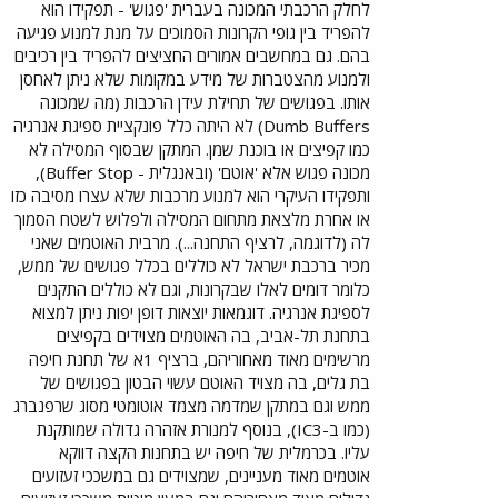
לחלק הרכבתי המכונה בעברית 'פגוש' - תפקידו הוא
להפריד בין גופי הקרונות הסמוכים על מנת למנוע פגיעה
בהם. גם במחשבים אמורים החציצים להפריד בין רכיבים
ולמנוע מהצטברות של מידע במקומות שלא ניתן לאחסן
אותו. בפגושים של תחילת עידן הרכבות (מה שמכונה
Dumb Buffers) לא היתה כלל פונקציית ספיגת אנרגיה
כמו קפיצים או בוכנת שמן. המתקן שבסוף המסילה לא
מכונה פגוש אלא 'אוטם' (ובאנגלית - Buffer Stop),
ותפקידו העיקרי הוא למנוע מרכבות שלא עצרו מסיבה כזו
או אחרת מלצאת מתחום המסילה ולפלוש לשטח הסמוך
לה (לדוגמה, לרציף התחנה...). מרבית האוטמים שאני
מכיר ברכבת ישראל לא כוללים בכלל פגושים של ממש,
כלומר דומים לאלו שבקרונות, וגם לא כוללים התקנים
לספיגת אנרגיה. דוגמאות יוצאות דופן יפות ניתן למצוא
בתחנת תל-אביב, בה האוטמים מצוידים בקפיצים
מרשימים מאוד מאחוריהם, ברציף 1א של תחנת חיפה
בת גלים, בה מצויד האוטם עשוי הבטון בפגושים של
ממש וגם במתקן שמדמה מצמד אוטומטי מסוג שרפנברג
(כמו ב-IC3), בנוסף למנורת אזהרה גדולה שמותקנת
עליו. בכרמלית של חיפה יש בתחנות הקצה דווקא
אוטמים מאוד מעניינים, שמצוידים גם במשככי זעזועים