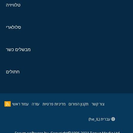
טלוויזיה
סלולארי
מבשלים כשר
חתולים
צור קשר
תקנון הפורום
מדיניות פרטיות
עזרה
עמוד ראשי
עברית (he_IL)