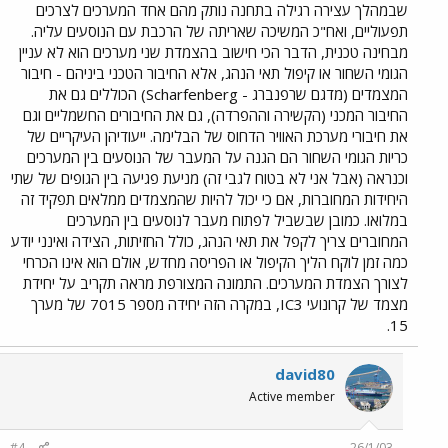
שבמהלך עצירה רגילה בתחנה נותק מהם אחד המערכים לצרכים
תפעוליים, ואח"כ המשיכה שאריתה של הרכבת עם הנוסעים עליה.
מבחינה טכנית, הדבר הכי חישוב בהצמדת שני מערכים הוא לא עניין
הגומי השחור או קיפול תאי הנהג, אלא החיבור הטכני ביניהם - חיבור
המצמדים (מדגם שרפנברג - Scharfenberg) הכוללים גם את
החיבור המכני (הקשירה וההפרדה), גם את החיבורים החשמליים וגם
את חיבורי מערכת האוויר הדחוס של הבלימה. ייעודיהן העיקריים של
כריות הגומי השחור הם הגנה על המעבר של הנוסעים בין המערכים
וכנראה (אבל אני לא בטוח לגבי זה) מניעת פגיעה בין הגופים של שתי
היחידות המחוברות, אם כי יכול להיות שהמצמדים ממלאים תפקיד זה
במלואו. כמובן שבשביל לפתוח מעבר לנוסעים בין המערכים
המחוברים צריך לקפל את תאי הנהג, כולל החזיתות, הצידה ואינני יודע
כמה זמן לוקח הליך הקיפול או הפריסה מחדש, אולם הוא אינו הכרחי
לצורך הצמדת המערכים. התמונה המצורפת מראה תקריב על יחידת
מצמד של קרונועי IC3, במקרה הזה יחידה מספר 7015 של מערך
15.
david80
Active member
#4
26/1/03