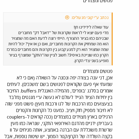
פגושים ומצמדים
נכתב ע"י קובי מנעולים:
עוד שאלה לידידינו חן!
מדי פעם יוצא לי לראות שקרונות של "דאבל דק" מחוברים
שבניהם כמו בציור ההצורף. הייתי רוצה לדעת האם מה שמצויר
הוא מה שמחזיק את הקרונות מחוברים, ואם כן אז איך? יכול להיות
שמה שמצויר הוא רק למגע קבוע בין הקרונות והם מחוברים במרכז
הקרון כמו שציינת באיסי3? חשוב לציין שה"התקן" שמוצרף בציור
מופיע בשני צדי הקרון.
פגושים ומצמדים
אכן, דני ענה בצורה יפה ונכונה על השאלה (אם כי לא
שמעתי אף פעם שקוראים לפגושים בשם 'משככים). לעיתים
אומרים בסלנג 'בופרים', מהמילה האנגלית buffers. החיבור
בין יחידות הציוד הנייד לעולם לא נעשה ע"י מגנטים (מלבד
בצעצועים כמו הרכבות של לגו ורכבות מעץ) פשוט מפני שזה
לא חיבור מספיק חזק ויציב. כמעט כל הקרונות והקטרים
הרגילים בארץ מצוידים במצמדים (ככה קוראים ל-couplers
בעברית) ידניים מהדגם האירופאי התקני, שנראה כמו מעין
שרשרת משוכללת עם הברגה באמצע, אותה מניחים על וו
בקצה השלדה של הקרון/קטר הסמוך. יש שיטות נוספות, אבל