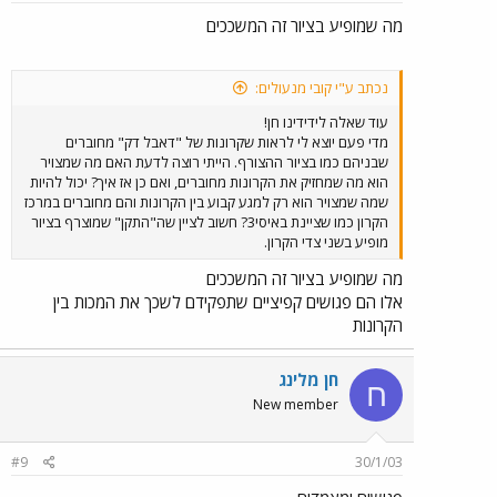
מה שמופיע בציור זה המשככים
נכתב ע"י קובי מנעולים:
עוד שאלה לידידינו חן!
מדי פעם יוצא לי לראות שקרונות של "דאבל דק" מחוברים
שבניהם כמו בציור ההצורף. הייתי רוצה לדעת האם מה שמצויר
הוא מה שמחזיק את הקרונות מחוברים, ואם כן אז איך? יכול להיות
שמה שמצויר הוא רק למגע קבוע בין הקרונות והם מחוברים במרכז
הקרון כמו שציינת באיסי3? חשוב לציין שה"התקן" שמוצרף בציור
מופיע בשני צדי הקרון.
מה שמופיע בציור זה המשככים
אלו הם פגושים קפיציים שתפקידם לשכך את המכות בין
הקרונות
חן מלינג
ח
New member
#9
30/1/03