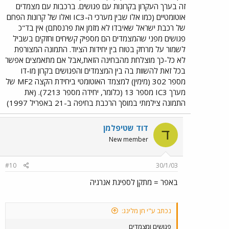
זה בערך העקרון בקרונות עם פגושים. ברכבות עם מצמדים
אוטומטיים (כמו אלו שבין מערכי ה-IC3 ואלו של קרונות הפחם
של רכבת ישראל שאיבדו לא מזמן את פרנסתם) אין בד"כ
פגושים מפני שהמצמדים הם מספיק קשיחים וחזקים בשביל
לשמור על מרחק בטוח בין יחידות הציוד. התמונה המצורפת
לא כל-כך מוצלחת מהבחינה הזאת,אבל אם מתאמצים אפשר
בכל זאת להשוות בה בין המצמדים והפגושים בקרון מו-דו
מספר 302 (מימין) למצמד האוטומטי ביחידת הקצה MF2 של
מערך IC3 מספר 13 (כלומר, יחידה מספר 7213). (את
התמונה צילמתי במוסך הרכבת בחיפה ב-21 באפריל 1997)
דוד שטיפלמן
ד
New member
#10
30/1/03
באפר = מתקן לספיגת אנרגיה
נכתב ע"י חן מלינג:
פגושים ומצמדים