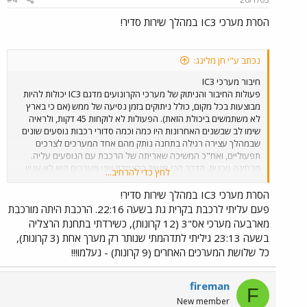
הסרת מערכי IC3 במהלך שירות סדיר!
נכתב ע"י חן מלינג:
חיבור מערכי IC3
פעולות החיבור והניתוק של מערכי הקרונועים מדגם IC3 יכולות להיות
מבוצעות בכל מקום, כולל ניתוקים בזמן נסיעה של ממש (אם כי בארץ
לא משתמשים ביכולת הזאת). הפעולות לא לוקחות 45 דקות, ולראיה
שימו לב שבשנים האחרונות היו כמה וכמה סדורי רכבות נוסעים שונים
שבמהלך עצירה רגילה בתחנה נותק מהם אחד המערכים לצרכים
תפעוליים, ואח"כ המשיכה שאריתה של הרכבת עם הנוסעים עליה.
מבחינה טכנית, הדבר הכי חישוב בהצמדת שני מערכים הוא לא עניין
לחץ כדי להרחיב...
הגומי השחור או קיפול תאי הנהג, אלא החיבור הטכני ביניהם - חיבור
המצמדים (מדגם שרפנברג - Scharfenberg) הכוללים גם את החיבור
הסרת מערכי IC3 במהלך שירות סדיר!
המכני (הקשירה וההפרדה), גם את החיבורים החשמליים וגם את חיבורי
פעם עליתי לרכבת בקרית גת בשעה 22:16. הרכבת היתה מורכבת
מערכת האוויר הדחוס של הבלימה. ייעודיהן העיקריים של כריות הגומי
מארבעה מערכי אס"3 (12 קרונות), כשירדתי בתחנת הרצליה
השחור הם הגנה על המעבר של הנוסעים בין המערכים וכנראה (אבל
בשעה 23:13 גיליתי לתדהמתי שנותר רק מערך אחת (3 קרונות),
אני לא בטוח לגבי זה) מניעת פגיעה בין הגופים של שתי היחידות
כל שלושת המערכים האחרים (9 קרונות) - נעלמו!!!
המחוברות, אם כי יכול להיות שהמצמדים ממלאים תפקיד זה במלואו.
כמובן שבשביל לפתוח מעבר לנוסעים בין המערכים המחוברים צריך
לקפל את תאי הנהג, כולל החזיתות, הצידה ואינני יודע כמה זמן לוקח
fireman
F
הליך הקיפול או הפריסה מחדש, אולם הוא אינו הכרחי לצורך הצמדת
New member
המערכים. התמונה המצורפת מראה תקריב על יחידת מצמד של קרונועי