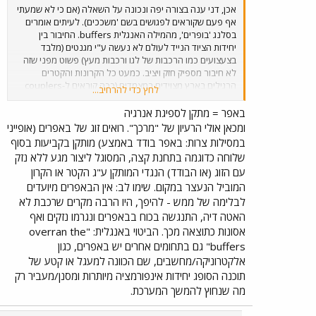
אכן, דני ענה בצורה יפה ונכונה על השאלה (אם כי לא שמעתי
אף פעם שקוראים לפגושים בשם 'משככים). לעיתים אומרים
בסלנג 'בופרים', מהמילה האנגלית buffers. החיבור בין
יחידות הציוד הנייד לעולם לא נעשה ע"י מגנטים (מלבד
בצעצועים כמו הרכבות של לגו ורכבות מעץ) פשוט מפני שזה
לא חיבור מספיק חזק ויציב. כמעט כל הקרונות והקטרים
הרגילים בארץ מצוידים במצמדים (ככה קוראים ל-couplers
לחץ כדי להרחיב...
בעברית) ידניים מהדגם האירופאי התקני, שנראה כמו מעין
שרשרת משוכללת עם הברגה באמצע, אותה מניחים על וו
באפר = מתקן לספיגת אנרגיה
בקצה השלדה של הקרון/קטר הסמוך. יש שיטות נוספות, אבל
ומכאן אולי הרעיון של "מרכך". רואים זוג של באפרים (אופייני
זה בערך העקרון בקרונות עם פגושים. ברכבות עם מצמדים
במסילות צרות: באפר בודד באמצע) מותקן בקביעות בסוף
אוטומטיים (כמו אלו שבין מערכי ה-IC3 ואלו של קרונות הפחם
שלוחה כדוגמה בתחנת קצה, המסוגל ליצור מגע ללא נזק
של רכבת ישראל שאיבדו לא מזמן את פרנסתם) אין בד"כ
עם הזוג (או הבודד) הנגדי המותקן ע"ג הקטר או הקרון
פגושים מפני שהמצמדים הם מספיק קשיחים וחזקים בשביל
המוביל הנעצר במקום. שימו לב: אין הבאפרים מיועדים
לשמור על מרחק בטוח בין יחידות הציוד. התמונה המצורפת לא
כל-כך מוצלחת מהבחינה הזאת,אבל אם מתאמצים אפשר בכל
לבלימה של ממש - להיפך, היו הרבה מקרים שרכבת לא
זאת להשוות בה בין המצמדים והפגושים בקרון מו-דו מספר 302
האטה דיה, התנגשה בכוח בבאפרים ונגרמו נזקים ואף
(מימין) למצמד האוטומטי ביחידת הקצה MF2 של מערך IC3
אסונות כתוצאה מכך. הביטוי באנגלית: "overran the
מספר 13 (כלומר, יחידה מספר 7213). (את התמונה צילמתי
buffers" גם בתחומים אחרים יש באפרים, כגון
במוסך הרכבת בחיפה ב-21 באפריל 1997)
אלקטרוניקה/מחשבים, שם הכוונה למעגל או קטע של
תוכנה הסופג יחידות אינפורמציה מיותרות ומסנן/מעביר רק
מה שנחוץ להמשך המערכת.