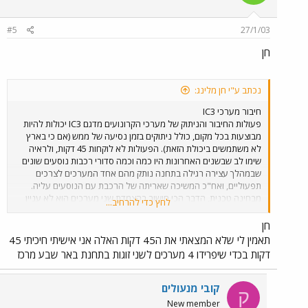
IC3, במקרה הזה יחידה מספר 7015 של מערך 15.
#5
27/1/03
חן
נכתב ע"י חן מלינג:
חיבור מערכי IC3
פעולות החיבור והניתוק של מערכי הקרונועים מדגם IC3 יכולות להיות
מבוצעות בכל מקום, כולל ניתוקים בזמן נסיעה של ממש (אם כי בארץ
לא משתמשים ביכולת הזאת). הפעולות לא לוקחות 45 דקות, ולראיה
שימו לב שבשנים האחרונות היו כמה וכמה סדורי רכבות נוסעים שונים
שבמהלך עצירה רגילה בתחנה נותק מהם אחד המערכים לצרכים
תפעוליים, ואח"כ המשיכה שאריתה של הרכבת עם הנוסעים עליה.
מבחינה טכנית, הדבר הכי חישוב בהצמדת שני מערכים הוא לא עניין
לחץ כדי להרחיב...
הגומי השחור או קיפול תאי הנהג, אלא החיבור הטכני ביניהם - חיבור
המצמדים (מדגם שרפנברג - Scharfenberg) הכוללים גם את החיבור
חן
המכני (הקשירה וההפרדה), גם את החיבורים החשמליים וגם את חיבורי
תאמין לי שלא המצאתי את ה45 דקות האלה אני אישיתי חיכיתי 45
מערכת האוויר הדחוס של הבלימה. ייעודיהן העיקריים של כריות הגומי
דקות בכדי שיפרידו 4 מערכים לשני זוגות בתחנת באר שבע מרכז
השחור הם הגנה על המעבר של הנוסעים בין המערכים וכנראה (אבל
אני לא בטוח לגבי זה) מניעת פגיעה בין הגופים של שתי היחידות
המחוברות, אם כי יכול להיות שהמצמדים ממלאים תפקיד זה במלואו.
קובי מנעולים
ק
כמובן שבשביל לפתוח מעבר לנוסעים בין המערכים המחוברים צריך
New member