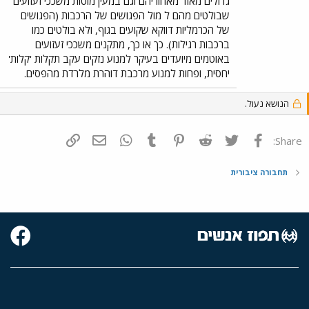
גדולים מאוד מאחוריהם וגם במעין מוטות משככי זעזועים
שבולטים מהם ל מול הפגושים של הרכבות (הפגושים
של הכרמליות דווקא שקועים בגוף, ולא בולטים כמו
ברכבות רגילות). כך או כך, מתקנים משככי זעזועים
באוטמים מיועדים בעיקר למנוע נזקים עקב תקלות 'קלות'
יחסית, ופחות למנוע מרכבת דוהרת מלרדת מהפסים.
הנושא נעול.
פייסבוק
Twitter
Reddit
Pinterest
Tumblr
WhatsApp
דואר אלקטרוני
הוסף קישור
Share:
תחבורה ציבורית