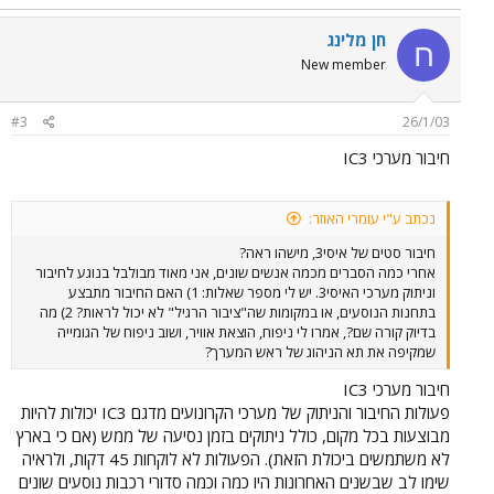
חן מלינג
ח
New member
#3
26/1/03
חיבור מערכי IC3
נכתב ע"י עומרי האוזר:
חיבור סטים של איסי3, מישהו ראה?
אחרי כמה הסברים מכמה אנשים שונים, אני מאוד מבולבל בנוגע לחיבור
וניתוק מערכי האיסי3. יש לי מספר שאלות: 1) האם החיבור מתבצע
בתחנות הנוסעים, או במקומות שה"ציבור הרגיל" לא יכול לראות? 2) מה
בדיוק קורה שם?, אמרו לי ניפוח, הוצאת אוויר, ושוב ניפוח של הגומייה
שמקיפה את תא הניהוג של ראש המערך?
חיבור מערכי IC3
פעולות החיבור והניתוק של מערכי הקרונועים מדגם IC3 יכולות להיות
מבוצעות בכל מקום, כולל ניתוקים בזמן נסיעה של ממש (אם כי בארץ
לא משתמשים ביכולת הזאת). הפעולות לא לוקחות 45 דקות, ולראיה
שימו לב שבשנים האחרונות היו כמה וכמה סדורי רכבות נוסעים שונים