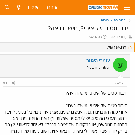
התחבר
הירשם
תחבורה ציבורית
חיבור סטים של איסי3, מישהו ראה?
פ
פ
עומרי האוזר
24/1/03
ו
ו
ת
הנושא נעול.
ר
ח
ס
ה
ם
עומרי האוזר
ע
נ
ב
New member
ו
ת
ש
א
א
ר
#1
24/1/03
י
ך
חיבור סטים של איסי3, מישהו ראה?
חיבור סטים של איסי3, מישהו ראה?
אחרי כמה הסברים מכמה אנשים שונים, אני מאוד מבולבל בנוגע לחיבור
וניתוק מערכי האיסי3. יש לי מספר שאלות: 1) האם החיבור מתבצע
בתחנות הנוסעים, או במקומות שה"ציבור הרגיל" לא יכול לראות? 2) מה
בדיוק קורה שם?, אמרו לי ניפוח, הוצאת אוויר, ושוב ניפוח של הגומייה