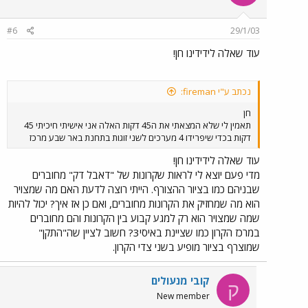
לקפל את תאי הנהג, כולל החזיתות, הצידה ואינני יודע כמה זמן לוקח
הליך הקיפול או הפריסה מחדש, אולם הוא אינו הכרחי לצורך הצמדת
המערכים. התמונה המצורפת מראה תקריב על יחידת מצמד של קרונועי
#6
29/1/03
IC3, במקרה הזה יחידה מספר 7015 של מערך 15.
עוד שאלה לידידינו חן!
נכתב ע"י fireman:
חן
תאמין לי שלא המצאתי את ה45 דקות האלה אני אישיתי חיכיתי 45
דקות בכדי שיפרידו 4 מערכים לשני זוגות בתחנת באר שבע מרכז
עוד שאלה לידידינו חן!
מדי פעם יוצא לי לראות שקרונות של "דאבל דק" מחוברים
שבניהם כמו בציור ההצורף. הייתי רוצה לדעת האם מה שמצויר
הוא מה שמחזיק את הקרונות מחוברים, ואם כן אז איך? יכול להיות
שמה שמצויר הוא רק למגע קבוע בין הקרונות והם מחוברים
במרכז הקרון כמו שציינת באיסי3? חשוב לציין שה"התקן"
שמוצרף בציור מופיע בשני צדי הקרון.
קובי מנעולים
ק
New member