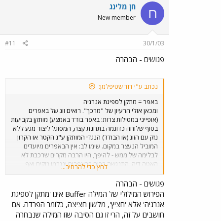
חן מלינג
ח
New member
#11
30/1/03
פגושים - הבהרה
נכתב ע"י דוד שטיפלמן:
באפר = מתקן לספיגת אנרגיה
ומכאן אולי הרעיון של "מרכך". רואים זוג של באפרים
(אופייני במסילות צרות: באפר בודד באמצע) מותקן בקביעות
בסוף שלוחה כדוגמה בתחנת קצה, המסוגל ליצור מגע ללא
נזק עם הזוג (או הבודד) הנגדי המותקן ע"ג הקטר או הקרון
המוביל הנעצר במקום. שימו לב: אין הבאפרים מיועדים
לבלימה של ממש - להיפך, היו הרבה מקרים שרכבת לא
האטה דיה, התנגשה בכוח בבאפרים ונגרמו נזקים ואף
לחץ כדי להרחיב...
אסונות כתוצאה מכך. הביטוי באנגלית: "overran the
buffers" גם בתחומים אחרים יש באפרים, כגון
פגושים - הבהרה
אלקטרוניקה/מחשבים, שם הכוונה למעגל או קטע של
הפירוש המילולי של המילה Buffer אינו 'מתקן לספיגת
תוכנה הסופג יחידות אינפורמציה מיותרות ומסנן/מעביר רק
אנרגיה' אלא 'חציץ', מלשון חציצה, כלומר הפרדה. אם
מה שנחוץ להמשך המערכת.
חושבים על זה, הרי זו גם הסיבה שזו המילה שנבחרה