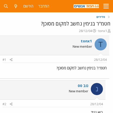
התחבר
הירשם
סדירים
חטמ"ר בנימין נחשב למקום מסוכן?
פ
פ
28/12/04
tonx1
ו
ו
ת
ר
tonx1
T
ח
ס
New member
ה
ם
נ
ב
ו
ת
#1
28/12/04
ש
א
א
ר
חטמ"ר בנימין נחשב למקום מסוכן?
י
ך
נוב 00
נ
New member
#2
28/12/04
בוא נגיד...