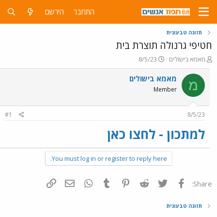
התחבר
הירשם
תזונה טבעונית
חטיפי גרנולה תוצרת בית
פ
פ
מאמא בישולים
8/5/23
ו
ו
ת
ר
מאמא בישולים
מ
ח
ס
Member
ה
ם
נ
ב
ו
ת
#1
8/5/23
ש
א
א
ר
למתכון - לחצו כאן
י
ך
You must log in or register to reply here.
פייסבוק
Twitter
Reddit
Pinterest
Tumblr
WhatsApp
דואר אלקטרוני
הוסף קישור
Share:
תזונה טבעונית