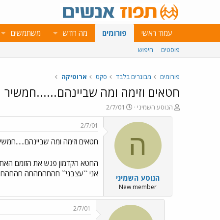
עמוד ראשי
פורומים
מה חדש
משתמשים
פוסטים
חיפוש
פורומים
מבוגרים בלבד
סקס
ארוטיקה
חטאים וזימה ומה שביינהם......חמשיר
פ
פ
הנוסע השמיני
2/7/01
ו
ו
ת
ר
2/7/01
ח
ס
ה
חטאים וזימה ומה שביינהם......חמשי
ה
ם
נ
ב
ו
ת
החטא הקדמון פגש את הזומם האחרו
ש
א
אני ``עצבני`` חהחהחהחה חהחהח
הנוסע השמיני
א
ר
י
New member
ך
2/7/01