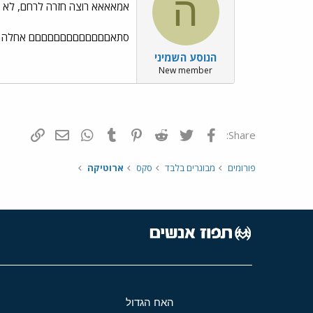
ה
אמאאאא רוצה חזרה לרחם, לא נ
סתאםםםםםםםםםםםםם אחלה חיים, הכ
הנוסע השמיני
New member
פייסבוק
Twitter
Reddit
Pinterest
Tumblr
WhatsApp
דואר אלקטרונ
הוסף קי
Share:
פורומים
מבוגרים בלבד
סקס
ארוטיקה
האח הגדול