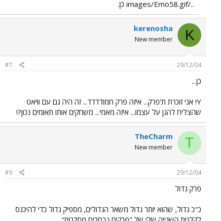
../images/Emo58.gif כן.
kerenosha
K
New member
#7
29/12/04
כן...
Y! אני זוכרת ת'פרק... איזה פרק חמודדדד... זה היה גם עם וויאט
שהצליח להגן על עצמו... איזה מאמי... משחקים אותו תאומים נכון?!
TheCharm
T
New member
#9
29/12/04
פרק גדול
כ"כ גדול, שהוא יותר גדול משאר הגדולים, מספיק גדול כדי להיכנס
לקלטת השנייה שלי של "פרקים נבחרים מסדרות".