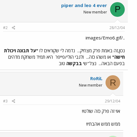
piper and leo 4 ever
P
New member
#2
28/12/04
../images/Emo6.gif
נכון,זה באמת פרק מצחיק...
נדמה לי שקוראים לו
"על תבונה ויכולת
חישה"
או משהו כזה...
ולגבי הולי/פייפר
היא תמיד משחקת מדהים
בפעם הבאה...
נצל"שי
בבקשה
טוב
RoRiL
R
New member
#3
29/12/04
אוי זה פרק כזה שולט!!
ממש ממש אהבתי!!