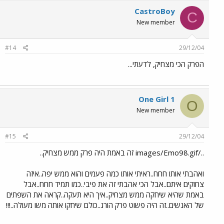
CastroBoy
C
New member
#14
29/12/04
הפרק הכי מצחיק, לדעתי...
One Girl 1
O
New member
#15
29/12/04
../images/Emo98.gif זה באמת היה פרק ממש מצחיק..
ואהבתי אותו חחח..ראיתי אותו כמה פעמים והוא ממש יפה..איזה
צחוקים איתם..אבל הכי אהבתי זה את פיבי..כמו תמיד חחח..אבל
באמת שהיא שיחקה ממש מצחיק..איך היא תעקה..קראה את השפתים
של האנשים..זה היה פשוט פרק הורג..כולם שיחקו אותה משו מעולה..!!!