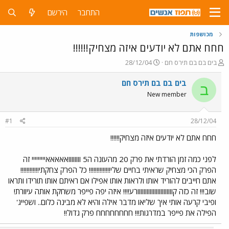
התחבר
הירשם
מכושפות
חחח אתם לא יודעים איזה מצחיק!!!!!!
פ
פ
בים בם בם תירס חם
28/12/04
ו
ו
ת
ר
בים בם בם תירס חם
ב
ח
ס
New member
ה
ם
נ
ב
ו
ת
#1
28/12/04
ש
א
א
ר
חחח אתם לא יודעים איזה מצחיק!!!!!!
י
ך
לפני כמה זמן הורדתי את פרק 20 מהעונה ה5 וווווווואאאאאייייייייי זה
הפרק הכי מצחיק שראיתי בחיים שלי!!!!!!!!!!!!!! כל הפרק צחקתי!!!!!!!!!!!!
אתם חייבים להוריד אותו ולראות אותו אפילו אם ראיתם אותו תורידו ותראו
שוב!!! זה כזה קווווווווווווווווווווווורע!!!! איזה יפה פייפר משחקת אותה עיוורת!
ופיבי קרעה אותי איך שליאו מדבר אילה והיא לא מבינה כלום.. ושפייג'
הפילה את פייפר במדרגות!!! חחחחחחחח פרק גדול!!