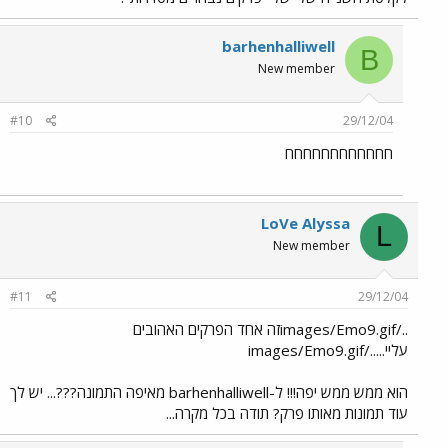
barhenhalliwell
B
New member
#10
29/12/04
חחחחחחחחחחחח
LoVe Alyssa
L
New member
#11
29/12/04
../images/Emo9.gifזה אחד הפרקים האהובים
עליי...../images/Emo9.gif
הוא ממש ממש יפה!!! ל-barhenhalliwell מאיפה התמונה???... יש לך
עוד תמונות מאותו פרק? תודה בכל מקרה...