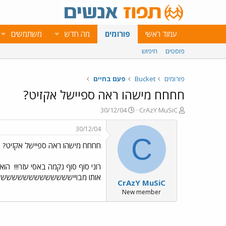
עמוד ראשי
פורומים
מה חדש
משתמשים
פוסטים
חיפוש
פורומים
Bucket
פעם בחיים
חחחח מישהו ראה ספיישל אקזיט?
פ
פ
30/12/04
CrAzY MuSiC
ו
ו
ת
ר
30/12/04
ח
ס
C
חחחח מישהו ראה ספיישל אקזיט?
ה
ם
נ
ב
ו
ת
רוני סוף סוף נקמה באסי עזר!!!
הוא 
ש
א
אותו מבוייששששששששששששש
CrAzY MuSiC
א
ר
י
New member
ך