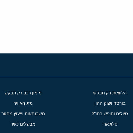
י
שור
הלוואות רק תבקש
מימון רכב רק תבקש
בורסה ושוק ההון
מזג האוויר
טיולים וחופש בחו"ל
משכנתאות וייעוץ מחזור
סלולארי
מבשלים כשר