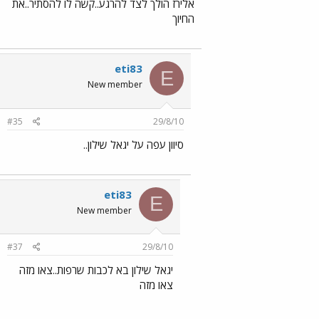
אלירז הולך לצד להרגע..קשה לו להסתיר..את
החיוך
eti83
E
New member
#35
29/8/10
סיוון עפה על יגאל שילון..
eti83
E
New member
#37
29/8/10
יגאל שילון בא לכבות שרפות..צאו מזה
צאו מזה