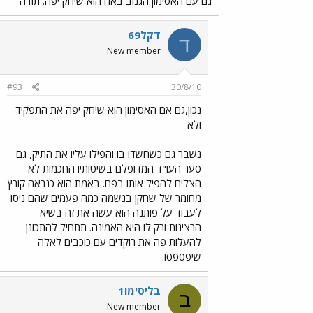
גם עם האסימון הגנוב באח הוא שיחק יפה. תודה
דקל69
ד
New member
#93
30/8/10
נכון,גם אם האסימון הוא שיחק יפה את התפקיד
ולא
נשבר גם כשחשדו בו והפילו עליו את התיק, גם
סער העו"ד המדופלם בשיטותיו החכמות לא
הצליח להפיל אותו בפח. באמת הוא כנראה קורץ
מחומר של שחקן בנשמה כמה פעמים שהם ניסו
לעבוד על פותנה הוא עשה את זה בשיא
הרצינות ורק לו היא האמינה. תתחיל להתכונן
להעלות פה את רוקדים עם כוכבים לאלה
שיפספסו.
בליסימו1
ב
New member