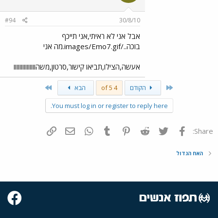
#94
30/8/10
אבל אני לא ראיתי,אני תייכף
בוכה../images/Emo7.gif.מה אני
אעשה,הצילו,תביאו קישור,סרטון,משהווווווווווווווו
Last
First
הקודם
4 of 5
הבא
You must log in or register to reply here.
פייסבוק
Twitter
Reddit
Pinterest
Tumblr
WhatsApp
דואר אלקטרוני
הוסף קישור
Share:
האח הגדול