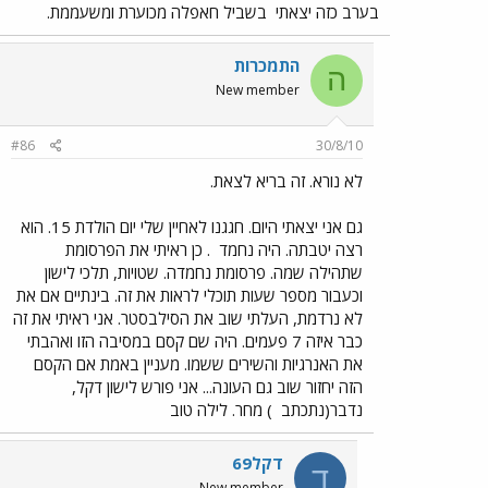
בערב כזה יצאתי
בשביל חאפלה מכוערת ומשעממת.
התמכרות
ה
New member
#86
30/8/10
לא נורא. זה בריא לצאת.
גם אני יצאתי היום. חגגנו לאחיין שלי יום הולדת 15. הוא
רצה יטבתה. היה נחמד
. כן ראיתי את הפרסומת
שתהילה שמה. פרסומת נחמדה. שטויות, תלכי לישון
וכעבור מספר שעות תוכלי לראות את זה. בינתיים אם את
לא נרדמת, העלתי שוב את הסילבסטר. אני ראיתי את זה
כבר איזה 7 פעמים. היה שם קסם במסיבה הזו ואהבתי
את האנרגיות והשירים ששמו. מעניין באמת אם הקסם
הזה יחזור שוב גם העונה... אני פורש לישון דקל,
נדבר(נתכתב
) מחר. לילה טוב
דקל69
ד
New member