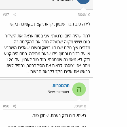
#87
30/8/10
לילה טוב מכור שכמוך, קראתי קצת בקומונה בקשר
למה שהיה היום ונרגעתי. אני בטוח אראה את השידור
ביום שישי מקווה שתעלה מחר את ההקלטה. זה
מדהים איך כולם שם היו בשוק וחשבו שאלירז השתגע
או על כדורים ובסוף גילו שזאת מתיחה. בטח היה קטע
חזק. לא מאמינה שפספתי
מזל טוב לאחיין, עד 120
ויותר
אני "טסה" לראות את הסילבסטר, נתחיל לשנן
בראש את אלירז רוקד לקראת הבאות ....
התמכרות
ה
New member
#90
30/8/10
ראיתי. היה חזק באמת. שחקן טוב.