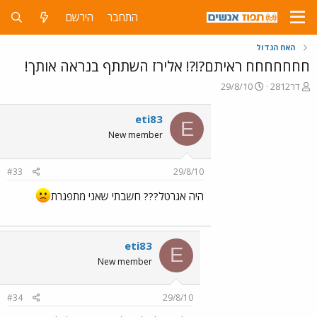
התחבר
הירשם
האח הגדול
חחחחחחח ראיתם?!?! אלירז השתתף בנראה אותך!
פ
פ
דר2812
29/8/10
ו
ו
ת
ר
eti83
E
ח
ס
New member
ה
ם
נ
ב
ו
ת
#33
29/8/10
ש
א
א
ר
היה אגרטל??? חשבתי שאני מתפגרת
י
ך
eti83
E
New member
#34
29/8/10