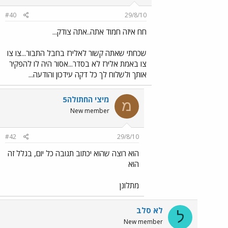
#40
29/8/10
חח איזה חמוד אתה..אתה צודק...
שכחתי שאתה קשור לאלירז בחבל התבור...צו צו
צו באמת אלירז לא בסדר...אסור היה לו להפקיר
אותך ולשלוח לך כל דקה עידכון והודעה...
מיצי החתולה5
מ
New member
#42
29/8/10
הוא רוצה שהוא יכתוב תגובה כל יום, בגלל זה
הוא
מתלונן
לא סלב
ל
New member