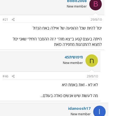
bobo2008
B
New member
#21
29/8/10
יכול להיות שכל ההופעה של איילה באח הגדול
הייתה בעצם קטע ב"צא מזה" ? זה ההסבר היחידי שאני יכול
למצוא להתנהגות מחפירה כזאת
חיפושית45
ח
New member
#46
29/8/10
לא לא - זאת באמת היא
מה לעשות שיש אנשים כאלה בעולם...
idanoosh17
I
New member