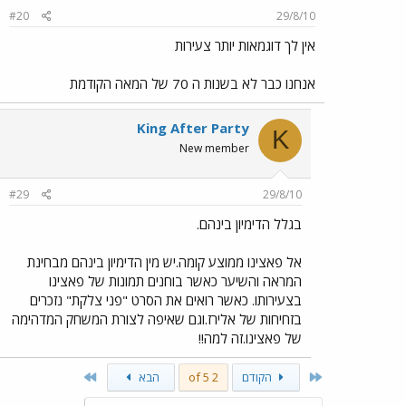
#20
29/8/10
אין לך דוגמאות יותר צעירות
אנחנו כבר לא בשנות ה 70 של המאה הקודמת
King After Party
K
New member
#29
29/8/10
בגלל הדימיון בינהם.
אל פאצינו ממוצע קומה.יש מין הדימיון בינהם מבחינת
המראה והשיער כאשר בוחנים תמונות של פאצינו
בצעירותו. כאשר רואים את הסרט "פני צלקת" נזכרים
בזחיחות של אלירז.וגם שאיפה לצורת המשחק המדהימה
של פאצינו.זה למה!!
Last
First
הקודם
2 of 5
הבא