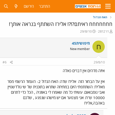
התחבר
הירשם
האח הגדול
חחחחחחח ראיתם?!?! אלירז השתתף בנראה אותך!
פ
פ
דר2812
29/8/10
ו
ו
ת
ר
חיפושית45
ח
ח
ס
New member
ה
ם
נ
ב
ו
ת
#6
29/8/10
ש
א
א
ר
איזה מדהים אין דברים כאלה
י
ך
אין על הבחור הזה
אלירז שדה: האח הגדול 2- העמוד הרשמי מסר
מאלירז: השתתפתי היום במתיחה שתראו בתוכנית של שי גולדשטיין
ואבי נוסבואום. עשיתי כל מה שאמרו לי באוזניה , הכל כדי לתרום
10000 ש"ח. אני מצטער אם יש מישהו שנפגע , שלכם
באהבה,אלירז