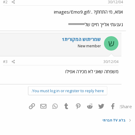
#2
30/12/04
אמא, מי התחתן? ../images/Emo9.gif
געגעתי אלייך חיים שליייייייייייייייייי
שמריתוש המקורית1
ש
New member
#3
30/12/04
משפחה שאני לא מכירה אפילו
You must log in or register to reply here.
פייסבוק
Twitter
Reddit
Pinterest
Tumblr
WhatsApp
דואר אלקטרוני
הוסף קישור
Share:
בלוג TV חברתי