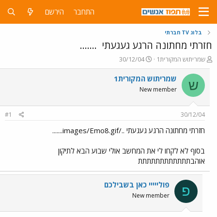
התחבר
הירשם
בלוג TV חברתי
חזרתי מחתונה הרגע געגעתי
.......
פ
פ
שמריתוש המקורית1
30/12/04
ו
ו
ת
ר
שמריתוש המקורית1
ש
ח
ס
New member
ה
ם
נ
ב
ו
ת
#1
30/12/04
ש
א
א
ר
חזרתי מחתונה הרגע געגעתי ../images/Emo8.gif.......
י
ך
בסוף לא לקחו לי את המחשב אולי שבוע הבא לתיקון
אוהבתתתתתתתתתתתת
פולייייי כאן בשבילכם
פ
New member