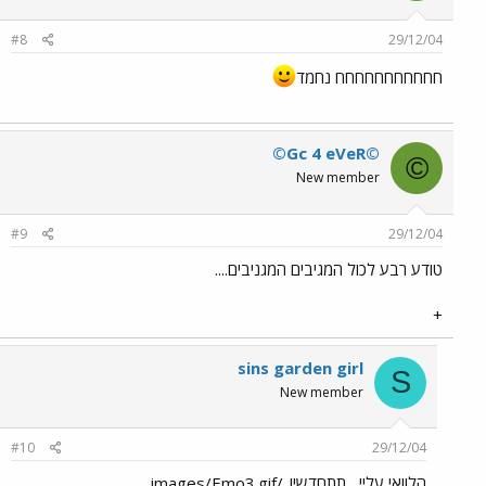
#8
29/12/04
חחחחחחחחחחח נחמד
©Gc 4 eVeR©
©
New member
#9
29/12/04
טודע רבע לכול המגיבים המגניבים....
+
sins garden girl
S
New member
#10
29/12/04
הלוואי עליי....תתחדשי!../images/Emo3.gif