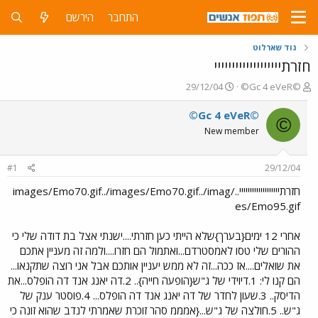
התחבר
הירשם
גוד שארלוט
חזרתייייייייייייייייייי
פ
פ
29/12/04
©Gc 4 eVeR©
ו
ו
ת
ר
©Gc 4 eVeR©
©
ח
ס
New member
ה
ם
נ
ב
ו
ת
#1
29/12/04
ש
א
א
ר
חזרתייייייייייייייייייי../images/Emo70.gif../images/Emo70.gif../imag
י
es/Emo95.gif
ך
אחרי 12 ימים{בערך}שלא הייתי כען חזרתי....ישנתי אצל בת דודה שלי כי
ההורים שלי טסו לאמסטרדם...ואתמול הם חזרו....ולמה זה מעניין אתכם
את שואלים....אז ככה...זה לא ממש יעניין אותכם אבל אני רוצה שתקנאו...
הם קנו לי: 1.דיוידי של ג"ש{הופעה חייה}.. 2.דה יאנג אנד דה הופלס...את
הדיסק.. 3.שעון לחדר של דה יאנג אנד דה הופלס... 4.פוסטר ענק של
ג"ש.. 5.חולצה של ג"ש...{אמממ סהר זוכרת שאמרתי לנדב שהוא זונה כי