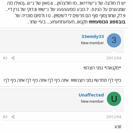
יש לו חולצה של ג"ש???אז...כזו חולצה!!}... 6.פאץ של ג"ש...{כאילו כזה
שמגעצים על הגינס.. 7.כובע כוסעעעעע של ג"ש!!!! 8.דוקי של גרין דיי...
9.לק שחור{סוף סוף הם מרשים לי לשים!!!}.. 10.ולסיום סוכריה של
בובספוג הכוסע!!!!!!
תקנאו...חעחעחחעחע.... בעיי שחר..
33emily33
3
New member
#2
29/12/04
*מקנאה* גמני רוצה!!!
כייף לך! תחדשי! גמני רוצה!!!!!!
איזה כיף לך! איזה כיף לך! איזה כיף לך!
Unaffected
U
New member
#3
29/12/04
זונע