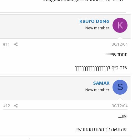
KaUrO DoNo
K
New member
#11
30/12/04
תתחדשייייייייי
איזה כייף לךךךךךךךךךךךךךךך
SAMAR
S
New member
#12
30/12/04
ואוו....
יפה ונאה לך מאוד! תתחדשי!