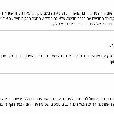
עונה רזה מתמיד (בהשוואה לתחילת עונה בשנים קודמות)? הניצחון אתמול הי
קבוצה החדשה עם רכבת חדשה. אלא גם בגלל שהרוכב במקום השני, הוא דניאל
תידי של אלה ג'ט, כסופר ספרינטר איטלקי.
..
ץ עם שבועיים פחות אימונים משנה שעברה בדיוק (המירוץ בדונורטיקו נערך כל
ק!
ריירה, חזר אתמול להתחרות לאחר היעדרות מאוד ארוכה בגלל פציעה. פרייר
 ד'אפרנגה-האיים הבאלרים. רוכבים נוספים שפתחו את העונה במאירוקה אתמול: פא