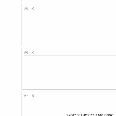
#5
#6
#7