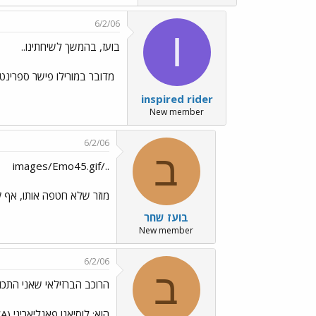
6/2/06
I
בועז, בהמשך לשיחתינו..
מדובר במורילו פישר ספרינטר ברזילאי של Naturino-Sapore di Mare (ז
inspired rider
New member
6/2/06
ב
../images/Emo45.gif
מוזר שלא חטפה אותו, אף ק
בועז שחר
New member
6/2/06
ב
הרוכב הברזילאי שאני התכוונ
הוא: לוסיאנו פאגליאריני (Luciano André PAGLIARINI MENDONCA), שנה שעברה הוא רכב בליקויגז, השנה הוא עבר לסאונייר דובאל.