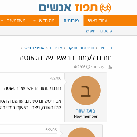
עמוד ראשי
פורומים
מה חדש
משתמשים
פוסטים
חיפוש
פורומים
ספורט ומוטוריקה
אופניים
אופני כביש
חזרנו לעמוד הראשי של הגאזטה
פ
פ
בועז שחר
4/2/06
ו
ו
ת
ר
4/2/06
ח
ס
ב
חזרנו לעמוד הראשי של הגאזטה
ה
ם
נ
ב
ו
ת
אם חיפשתם סימנים, שהפגרה הסתיימ
ש
א
שלו העונה, ניצחון ראשןם במדי מי
בועז שחר
א
ר
י
New member
ך
5/2/06