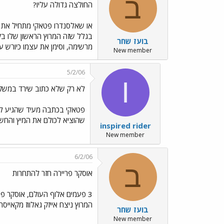
ב
החולצה גדולה עליו?
או שאלסנדרו פטאקי מתחיל את ה
בגלל שזה המרוץ הראשון שלו ב
בועז שחר
מרשימה, וסימן את עצמו כיורש ע
New member
5/2/06
I
לא רק שלא כתוב שירד במשקל
פטאקי בכתבה מעיד שהגיע למרו
שהוציא לכולם את המיץ והחש
inspired rider
New member
6/2/06
ב
אוסקר פריירה חזר להתחרות
3 פעמים אלוף העולם, אוסקר פ
המרוץ ניצח אייזק גאלווז מקאייסה
בועז שחר
New member