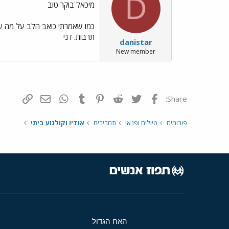
D
מיכאל בוקר טוב
כמו שאמרתי כואב הלב על מה שנ
תרבות. דני
danistar
New member
פייסבוק
Twitter
Reddit
Pinterest
Tumblr
WhatsApp
דואר אלקטרונ
הוסף קי
Share:
פורומים
טיולים ופנאי
תחביבים
אודיו וקולנוע ביתי
האח הגדול