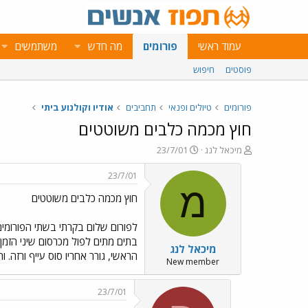
עמוד ראשי
פורומים
מה חדש
משתמשים
פוסטים
חיפוש
פורומים
טיולים ופנאי
תחביבים
אודיו וקולנוע ביתי
חוץ מכמה כלבים משוטטים
פ
פ
מיכאל לנג
23/7/01
ו
ו
ת
ר
23/7/01
ח
ס
מ
חוץ מכמה כלבים משוטטים
ה
ם
נ
ב
ו
ת
לפורום שלום בקרתי בשתי הפורומים 
ש
א
בתים מתים לפול מכרסום שיני הזמן,
מיכאל לנג
א
ר
הראשי, גורר אחריו סוס עייף ורזה.
י
New member
ך
23/7/01