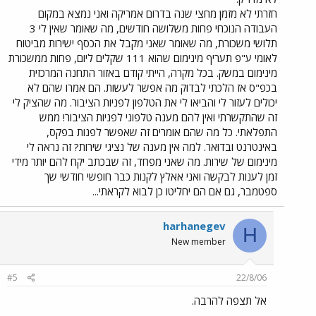
חזרתי לא מזמן מחצי שנה בדרום אמריקה ואני נמצא במקום
העבודה הנוכחי פחות משלושה חודשים, מה שאומר שאין לי 3
תלושי משכורת, מה שאומר שאני מקבל את הכסף ישירות מביטוח
לאומי ע"פ תעריף מינימום שהוא 111 שקלים ליום, פחות ממשכורת
מינימום במשק. בכל מקרה, הייתי קודם באזור התחנה המרכזית
בכפ"ס אז הלכתי לבדוק מה אפשר לעשות. הם אמרו שהם לא
יכולים לעזור לי והביאו לי את הטלפון לפניות הציבור. מה שהציק לי
זה שהתקשרתי ואין להם מענה טלפוני לפניות הציבור! ממש
התפלאתי. כל מה שהם אומרים זה שאפשר לפנות בפקס,
באינטרנט ובדואר. למה אין מענה של נציגי שירות? זה נראה לי
מינימום של שירות. מה שאני מפחד, זה שבכתב יקח להם יותר מידי
זמן לענות לבקשה ואני אאלץ לקנות כבר חופשי חודשי שך
ספטמבר, גם אם הם יחליטו כן לבוא לקראתי...
harhanegev
H
New member
#5
22/8/06
אל תצפה להרבה.