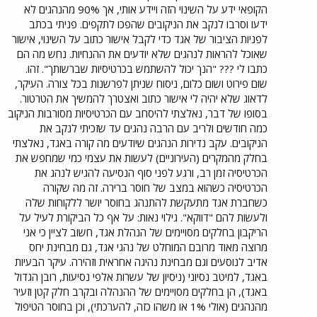
הקופאי ידע על השינוי הזה ויידע אותי, אך 90% מהנהגים לא
ידעו וסרבו לנקב את הניקובים שהפכו לתקפים. פניתי בכתב
לפניות הציבור של אגד כדי לקבל אישור כתוב על השינוי, אישור
שאוכל להראות לנהגים שלא יודעים את ההנחיות. נחש מה הם
כתבו לי ??? "הנך יכול להשתמש בכרטיסיות שברשותך". זהו.
שום פירוט ושום כלום, ניסוח שניתן לפרשנות בכל צורה. העיקר,
לדאוג שלא יהיה לי אישור כתוב ואצטרך להמשיך את הטרטור.
בסופו של דבר, נאלצתי להיסחב עם הכרטיסיות מסורבות הניקוב
כמה חודשים ולריב עם הרבה נהגים עד שזכיתי לנקב את
הניקובים. עקב נדירות הנהגים שיודעים מה קורה באגד, נאלצתי
בחלק מהמקרים (העירוניים) לעשות את עצמי כמי שמחפש את
הכרטיסיה זמן רב, ורגע לפני סוף הנסיעה להגיש לנהג את
הכרטיסיה כשהוא במצב של חוסר ברירה. זה מה שקורה
כשחברת אגד מתעקשת להתנהג בחוסר יושר ללקוחות שלה
ולעשות להם "דווקא". גילוי נאות: על אף כל הביקורת לעיל על
הריקבון בחלקים מסויימים של הנהלת אגד, חשוב לציין כי אני
מרוצה מאוד מרובם המוחלט של נהגי אגד, גם מבחינת יחס
אדיב לנוסעים וגם מבחינת נהיגה אחראית וזהירה. עיקר הבעיות
באגד, למיטב נסיוני (ניסיון של עשרות אלפי נסיעות, רובן הגדול
באגד), הן בחלקים מסויימים של ההנהלה ובקרב חלק קטן וזעיר
מהנהגים (אולי 1% או משהו כזה, להערכתי), וכן בחוסר הטיפול