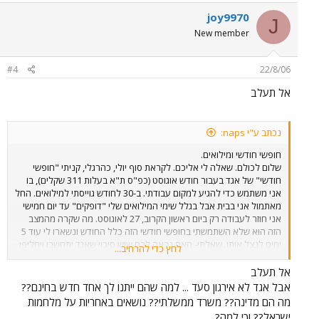
joy9970
J
New member
#4
22/8/06
אל תעלב
נכתב ע"י naps:
חופשי חודשי ומילואים.
שלום לכולם. שאלה לי אליכם. לקראת סוף יולי, כהרגלי, קניתי "חופשי
חודשי" של אגד בעבור חודש אוגוסט (כפ"ס ת"א בעלות 311 שקלים), בו
אני משתמש כדי להגיע למקום עבודתי. ב-30 לחודש גוייסתי למילואים. החל
מאתמול אני בבית אבל בגלל שימי המילואים שלי "דופקים" עד יום חמישי
אני חוזר לעבודה רק ביום ראשון הקרוב, 27 לאוגוסט. מה שקרה מהמצב
הזה הוא שלא השתמשתי בחופשי חודשי הזה כלל החודש ונשארו לי עוד 5
ימים לנצל אותו. שאלתי- האם נראה לכם שיש סיכוי שאגד יתחשבו ויחליפו
לחץ כדי להרחיב...
לי את החופשי חודשי לזה של ספטמבר? את של אוגוסט אני אחזיר ובשבוע
הבא אסע עם כרטיסיות. במידה וכן, למי לפנות? עם מי לדבר? אני רק
אל תעלב
אציין- ברור לי שהם ממש לא מחוייבים לזה, אבל בהתחשב בנסיבות... תודה
אבל אגד לא אירגון סעד ... למה שהם ייתנו לך אחד חדש בחינם??
מראש לכל התגובות.
מה הם מדינה?? משרד ממשלתי?? נושאים באחריות על מלחמות
ישראל?? וכי למה?