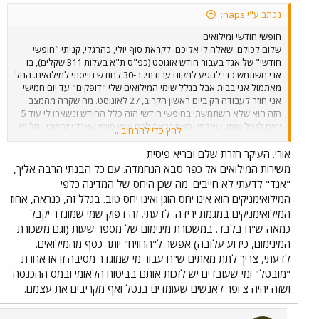
אנושי,ולא לאיזה סחבק שלי. רוצה לדבר על החלק
נכתב ע"י naps:
השלישי? OK את הנוסע מעניין מחיר הנסיעה בלבד! וזה
בסדר. הנוסע אינו חושב על הנהגים ומשכורותיהם או
חופשי חודשי ומילואים.
תנאי העסקתם המחפירים (וכבר דיברנו על כך רבות)
שלום לכולם. שאלה לי אליכם. לקראת סוף יולי, כהרגלי, קניתי "חופשי
ואם חברת האוטובוסים חסונה כלכלית,ועוד הרבה סיבות,
חודשי" של אגד בעבור חודש אוגוסט (כפ"ס ת"א בעלות 311 שקלים), בו
כך שכשמציעים לנוסע מחיר יותר זול אין לו סיבה
אני משתמש כדי להגיע למקום עבודתי. ב-30 לחודש גוייסתי למילואים. החל
"להתגעגע",אצלנו הגורם האנושי לפני המכונה,אל
מאתמול אני בבית אבל בגלל שימי המילואים שלי "דופקים" עד יום חמישי
תשכח שבענף התח"צ מושא קנאתם של נהגים הם
אני חוזר לעבודה רק ביום ראשון הקרוב, 27 לאוגוסט. מה שקרה מהמצב
הנהגים שלנו וההבדלים הם ענקיים. אבל ( וכאן אבל
הזה הוא שלא השתמשתי בחופשי חודשי הזה כלל החודש ונשארו לי עוד 5
גדול) המדינה שלנו עם כל רצונה העז לכווץ את אגד/דן
ימים לנצל אותו. שאלתי- האם נראה לכם שיש סיכוי שאגד יתחשבו ויחליפו
לחץ כדי להרחיב...
לא העזה לקרוא לדגל לחברות שציינת בזמן אמת, רק
לי את החופשי חודשי לזה של ספטמבר? את של אוגוסט אני אחזיר ובשבוע
אגד ודן היו הראשונים לדעת על הפעילות המתקרבת ורק
הבא אסע עם כרטיסיות. במידה וכן, למי לפנות? עם מי לדבר? אני רק
אורי. העיקר חזרת שלם ובריא פיסית
אנחנו היינו מסוגלים לגייס בזמן כמות נהגים שתספיק
אציין- ברור לי שהם ממש לא מחוייבים לזה, אבל בהתחשב בנסיבות... תודה
משירות המילואים אל כפר סבא הנחמדה. עם כל הבנתי הרבה אליך,
לגיוס הראשון וזה אומר דרשני לגבי כמה סומכים על
מראש לכל התגובות.
החיקויים, נראה לך שיתנו לעפיפים להכנס לאן שאגד
"אגד" לדעתי לא חייבים. מה שכן היחס של המדינה כלפי
נכנס? ואתה מבין על מה אני מדבר..כן ,רק עלינו סומכים
המילואימניקים הוא אינו יחס הוגן ואינו יחס טוב. בגלל זה, כנראה, אחוז
בזמן אמת!ואנחנו לא נאכזב לעולם! בידידות 007 ג'יימס
המילואימניקים במגמת ירידה. לדעתי, זה דפוק שמי שמוגדר יקבל
בונד
כמאה ש"ח בלבד. במשכורת מינימום של מספר שעות (וגם משכורת
המינימום, כידוע עלובה) אפשר ל"הרוויח" יותר כסף מהמילואים.
לדעתי, צריך לתת מאתים ש"ח עבור מי שמוגדר מסיבה זו או אחרת
"מובטל" ומי שעובדים יש לזכות אותם בביטוח הלאומי ובמס ההכנסה
ושזה יהיה צ'ופר לאנשים שעומדים בנטל ואף מקריבים את עצמם.