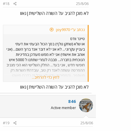
"להתגעגע",אצלנו הגורם האנושי לפני המכונה,אל
#18
25/8/06
תשכח שבענף התח"צ מושא קנאתם של נהגים הם
הנהגים שלנו וההבדלים הם ענקיים. אבל ( וכאן אבל
לא מוכן להגיב על השורה השלישית|גאוו
גדול) המדינה שלנו עם כל רצונה העז לכווץ את אגד/דן
לא העזה לקרוא לדגל לחברות שציינת בזמן אמת, רק
אגד ודן היו הראשונים לדעת על הפעילות המתקרבת ורק
נכתב ע"י joy9970:
אנחנו היינו מסוגלים לגייס בזמן כמות נהגים שתספיק
לגיוס הראשון וזה אומר דרשני לגבי כמה סומכים על
טייגר וודס
החיקויים, נראה לך שיתנו לעפיפים להכנס לאן שאגד
או שלא (שחקן גולף) בסך הכול הבעתי את דעתי
נכנס? ואתה מבין על מה אני מדבר..כן ,רק עלינו סומכים
בעניין עקרוני... לא אני לא דובר אגד ברוך השם... (אני
בזמן אמת!ואנחנו לא נאכזב לעולם! בידידות 007 ג'יימס
אוהב את אישתי) אני לא ממש מעודכן במדיניות
בונד
הנוכחית בחברה... סבבה לגמרי שתתנו ל 5000 איש
חופשי חדש , אני בעד... החלק השלישי הוא הכי מגניב
ההפרטה עשתה לאגד רק טוב, עובדה!!! השרות רק
משתפר...(המחירים עדיין לא אבל זה בדרך) מישהו
לחץ כדי להרחיב...
אמר בונדי??? הנהגים באגד אחלה(בלי ציניות) אבל
יש גם מנהלים... בידידות Q
לא מוכן להגיב על השורה השלישית|גאוו
846
Active member
#19
25/8/06