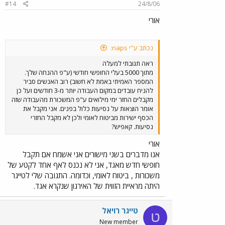
#14
24/8/06
אורי
נכתב ע"י naps:
ראה תגובתי למעלה
מתוך 5000 בעלי החופשי חודשי (ע"פ ההנחה שלך.
המספר האמיתי באמת לא חשוב) רוב האנשים סביר
להניח עובדים במקום העבודה יותר מ-3 חודשים ועל כן
מקבלים החזר ימי מילואים ע"פ המשכורת מהעבודה שזה
אומר הוצאות על נסיעות כלול בפנים. אני מקבל את
הכסף ישירות מביטוח לאומי ולכן לא מקבל החזרי
נסיעות. קאפיש?
אורי
אנו מדברים בשני מישורים אני אשמח אם תקבל
חופשי חדש מאגד, אני לא נכנס לאף אחד לקטע של
משכורות , ביטוח לאומי, וכדומה. התגובה שלי לטייגר
היתה מראיית הזווית של האירגון שנקרא אגד.
טייגר רויאל
ט
New member