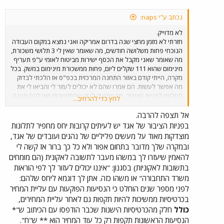
נכתב ע"י naps:
לא מדוייק.
חזרתי לא מזמן מחצי שנה בדרום אמריקה ואני נמצא במקום העבודה
הנוכחי פחות משלושה חודשים, מה שאומר שאין לי 3 תלושי משכורת,
מה שאומר שאני מקבל את הכסף ישירות מביטוח לאומי ע"פ תעריף
מינימום שהוא 111 שקלים ליום, פחות ממשכורת מינימום במשק. בכל
מקרה, הייתי קודם באזור התחנה המרכזית בכפ"ס אז הלכתי לבדוק
מה אפשר לעשות. הם אמרו שהם לא יכולים לעזור לי והביאו לי את
הטלפון לפניות הציבור. מה שהציק לי זה שהתקשרתי ואין להם מענה
לחץ כדי להרחיב...
טלפוני לפניות הציבור! ממש התפלאתי. כל מה שהם אומרים זה
שאפשר לפנות בפקס, באינטרנט ובדואר. למה אין מענה של נציגי
אל תצפה להרבה.
שירות? זה נראה לי מינימום של שירות. מה שאני מפחד, זה שבכתב
בפניות הציבור של אגד יש לעיתים קרובות יחס מחפיר לתלונות
יקח להם יותר מידי זמן לענות לבקשה ואני אאלץ לקנות כבר חופשי
מוצדקות מאוד על מעשים פליליים של נהגים ועובדים של אגד,
חודשי שך ספטמבר, גם אם הם יחליטו כן לבוא לקראתי...
ובמקרה שלך מדובר בתחום אפור ולא כל כך ברור אז קשה לי
להאמין שיעזרו לך במשהו מעבר לתשובה לאקונית (הם מומחים
בתשובות לאקוניות) בסגנון: "איננו יכולים לעזור לך לפי הוראות
משרד התחבורה" או משהו כזה. אתן לך דוגמא ליחס שלהם:
לפני מספר שנים הוחלט כי הנסיעות הפוקעות עם עליית המחיר
בכרטיסיות ממשיכות להיות תקפות גם לאחר עליית המחירים,
כולל
חלק מהכרטיסיות הישנות שכבר הודפסו עם הכיתוב ש"*
הנסיעות הראשונות תקפות רק כל עוד המחיר הוא ** ש"ח".