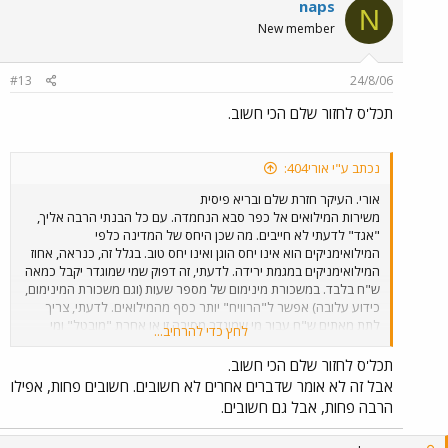
naps
N
New member
#13
24/8/06
תכל'ס לחזור שלם הכי חשוב.
נכתב ע"י אורי404:
אורי. העיקר חזרת שלם ובריא פיסית
משירות המילואים אל כפר סבא הנחמדה. עם כל הבנתי הרבה אליך,
"אגד" לדעתי לא חייבים. מה שכן היחס של המדינה כלפי
המילואימניקים הוא אינו יחס הוגן ואינו יחס טוב. בגלל זה, כנראה, אחוז
המילואימניקים במגמת ירידה. לדעתי, זה דפוק שמי שמוגדר יקבל כמאה
ש"ח בלבד. במשכורת מינימום של מספר שעות (וגם משכורת המינימום,
כידוע עלובה) אפשר ל"הרוויח" יותר כסף מהמילואים. לדעתי, צריך
לתת מאתים ש"ח עבור מי שמוגדר מסיבה זו או אחרת "מובטל" ומי
לחץ כדי להרחיב...
שעובדים יש לזכות אותם בביטוח הלאומי ובמס ההכנסה ושזה יהיה צ'ופר
לאנשים שעומדים בנטל ואף מקריבים את עצמם.
תכל'ס לחזור שלם הכי חשוב.
אבל זה לא אומר שדברים אחרים לא חשובים. חשובים פחות, אפילו
הרבה פחות, אבל גם חשובים.