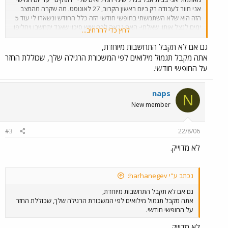
אני חוזר לעבודה רק ביום ראשון הקרוב, 27 לאוגוסט. מה שקרה מהמצב
הזה הוא שלא השתמשתי בחופשי חודשי הזה כלל החודש ונשארו לי עוד 5
ימים לנצל אותו. שאלתי- האם נראה לכם שיש סיכוי שאגד יתחשבו ויחליפו
לחץ כדי להרחיב...
לי את החופשי חודשי לזה של ספטמבר? את של אוגוסט אני אחזיר ובשבוע
הבא אסע עם כרטיסיות. במידה וכן, למי לפנות? עם מי לדבר? אני רק
גם אם לא תקבל התחשבות מיוחדת,
אציין- ברור לי שהם ממש לא מחוייבים לזה, אבל בהתחשב בנסיבות... תודה
אתה מקבל תגמול מילואים לפי המשכורת הרגילה שלך, שכוללת החזר
מראש לכל התגובות.
על החופשי חודשי.
naps
N
New member
#3
22/8/06
לא מדוייק.
נכתב ע"י harhanegev:
גם אם לא תקבל התחשבות מיוחדת,
אתה מקבל תגמול מילואים לפי המשכורת הרגילה שלך, שכוללת החזר
על החופשי חודשי.
לא מדוייק.