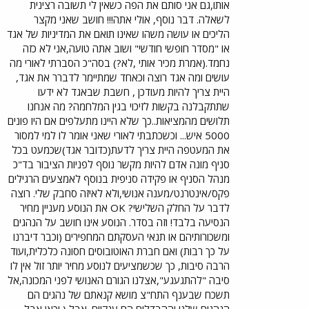
אותו,גם אני סותם את הפה כשאין לי תשובה רצינית
לשאלה. דבר נוסף, אולי אתה!!! חושב שאני מקצר
הליכים או עושה משהו שאינו תואם את המדיניות של אגד
או "מסדר חופשי חודשי" ושוב אתה טועה,אני לא כזה
נחמד.(אמרת מכיר אותי ,לא?) בסה"כ הסברתי לאורי מה
עושים ומה אגד רוצה וכאחד שמתיימר לדברר את אגד,
היית צריך להיות מעודכן , חשבת שבאגד לא ידעו
שתתקבלנה בקשות לזיכוי בגין המלחמה? מה אנחנו
תלושים מהמציאות..כך שלא היינו מתעלפים אם היו פונים
5000 איש... וכשכתבתי לאורי שאני אומר לו למי למסור
את המעטפה היית צריך לדעת(כדובר אגד)שכמעט בכל
סניף מונה אדם להיות מקשר נוסף לפניות הציבור בד"כ
מנהל הסניף או פקידה סניפית בנוסף לאמצעים הרגילים
פקס/אינטרנט/מענה אנושי,ולא לאיזה סחבק שלי. רוצה
לדבר על החלק השלישי? OK את הנוסע מעניין מחיר
הנסיעה בלבד! וזה בסדר. הנוסע אינו חושב על הנהגים
ומשכורותיהם או תנאי העסקתם המחפירים (וכבר דיברנו
על כך רבות) ואם חברת האוטובוסים חסונה כלכלית,ועוד
הרבה סיבות, כך שכשמציעים לנוסע מחיר יותר זול אין לו
סיבה "להתגעגע",אצלנו הגורם האנושי לפני המכונה,אל
תשכח שבענף התח"צ מושא קנאתם של נהגים הם