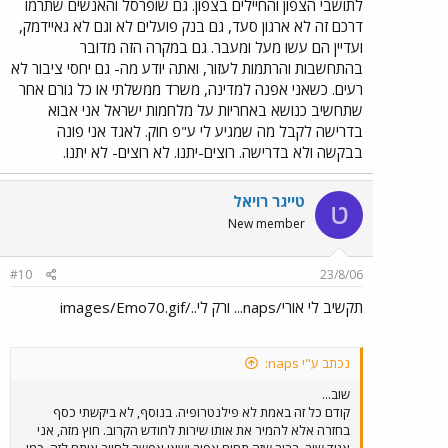
לתושבי הצפון והחיילים בצפון. גם שופרסל והאנשים שתרמו
דרכם זה לא ארגון סעד, גם בנק פועלים לא וגם לא גאיידמק,
ועדיין הם עשו מעל ומעבר. גם במקרה הזה מדובר
בהתחשבות והרתמות לעזור, ואתה יודע מה- גם יחסי ציבור לא
רעים. כשאני אפנה למדינה, משרד ממשלתי או כל גורם אחר
שתחשיב כנושא באחריות על מלחמות ישראל אני אבוא
בדרישה לקבל מה שמגיע לי ע"פ חוק. לאגד אני פונה
בבקשה ולא בדרישה. רוצים-יתנו. לא רוצים- לא יתנו.
טייגר רויאל
ט
New member
#10
23/8/06
תקשיב לי אורי/naps... ורק לי../images/Emo70.gif
נכתב ע"י naps:
שוב...
קודם כל זה באמת לא פילנטרופיה. בנוסף, לא ביקשתי כסף
בחזרה אלא להמיר את אותו שירות לחודש הקרוב. חוץ מזה, אני
אגיד שוב, ברור שזה תחום אפור ושאי אפשר לחייב אותם לזה. כמו