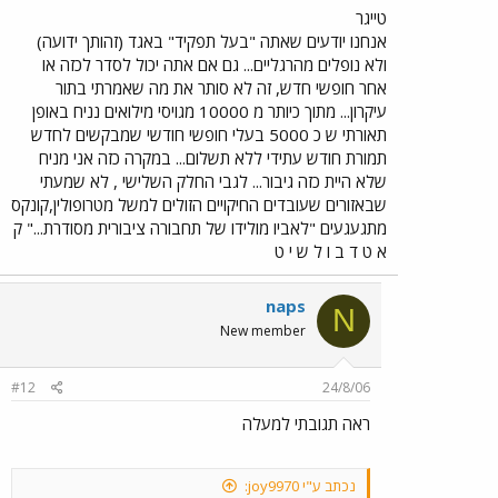
הכרטיס הרלוונטי לחודש אי השימוש. ד. כתוב את
טייגר
בקשתך בדיוק כפי שהתחלת את השרשור הזה,והכנס
אנחנו יודעים שאתה "בעל תפקיד" באגד (זהותך ידועה)
הכל למעטפה עם פרטיך וכתובתך. ה. חזור לפורום
ולא נופלים מהרגליים... גם אם אתה יכול לסדר לכזה או
וכתוב לי תגובה "יש הכל" זהו. ו. תקבל ממני בהודעה
אחר חופשי חדש, זה לא סותר את מה שאמרתי בתור
אישית למי למסור את זה בהתאם למקום מגוריך (כפר
עיקרון... מתוך כיותר מ 10000 מגויסי מילואים נניח באופן
סבא נכון?) ז. קבל בהקדם את מה שתבחר כסף/זיכוי.
תאורתי ש כ 5000 בעלי חופשי חודשי שמבקשים לחדש
וסתם לידע כללי, אגד לעולמים יהיה אביו מולידו של המושג
תחבורה ציבורית מסודרת בארץ ישראל ,כל היתר חיקוי זול! אגד
תמורת חודש עתידי ללא תשלום... במקרה כזה אני מניח
הינו חלק בלתי נפרד מההוויה הישראלית לטוב ולפחות טוב
שלא היית כזה גיבור... לגבי החלק השלישי , לא שמעתי
וההנהגה לעיתים שוכחת זאת ועל זה אנחנו משלמים עתה. יום
שבאזורים שעובדים החיקויים הזולים למשל מטרופולין,קונקס
טוב לך
מתגעגעים "לאביו מולידו של תחבורה ציבורית מסודרת..." ק
א ט ד ב ו ל ש י ט
naps
N
New member
#12
24/8/06
ראה תגובתי למעלה
נכתב ע"י joy9970: