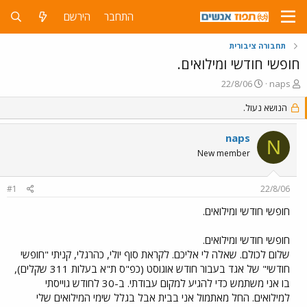
התחבר
הירשם
תחבורה ציבורית
חופשי חודשי ומילואים.
פ
פ
22/8/06
naps
ו
ו
ת
ר
הנושא נעול.
ח
ס
ה
ם
naps
N
נ
ב
New member
ו
ת
ש
א
א
ר
#1
22/8/06
י
ך
חופשי חודשי ומילואים.
חופשי חודשי ומילואים.
שלום לכולם. שאלה לי אליכם. לקראת סוף יולי, כהרגלי, קניתי "חופשי
חודשי" של אגד בעבור חודש אוגוסט (כפ"ס ת"א בעלות 311 שקלים),
בו אני משתמש כדי להגיע למקום עבודתי. ב-30 לחודש גוייסתי
למילואים. החל מאתמול אני בבית אבל בגלל שימי המילואים שלי