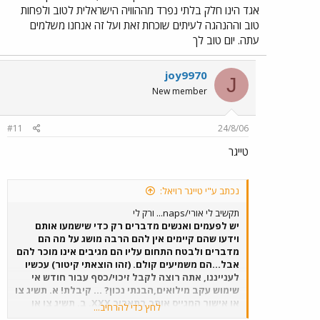
אגד הינו חלק בלתי נפרד מההוויה הישראלית לטוב ולפחות
טוב וההנהגה לעיתים שוכחת זאת ועל זה אנחנו משלמים
עתה. יום טוב לך
joy9970
J
New member
#11
24/8/06
טייגר
נכתב ע"י טייגר רויאל:
תקשיב לי אורי/naps... ורק לי
יש לפעמים ואנשים מדברים רק כדי שישמעו אותם
וידעו שהם קיימים אין להם הרבה מושג על מה הם
מדברים ולבטח התחום עליו הם מגיבים אינו מוכר להם
אבל...הם משמיעים קולם. (זהו הוצאתי קיטור) עכשיו
לענייננו, אתה רוצה לקבל זיכוי/כסף עבור חודש אי
שימוש עקב מילואים,הבנתי נכון? ... קיבלת! א. תשיג צו
או אישור המגייס אותך בתאריך XXX. ב. תשיג צו או
לחץ כדי להרחיב...
מסמך המשחרר אותך בתאריך XXX. ג. שמור על