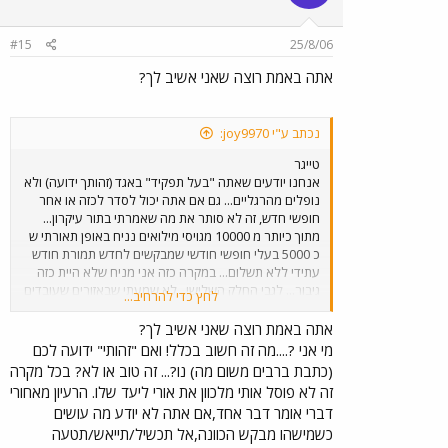
#15
25/8/06
אתה באמת רוצה שאני אשיב לך?
נכתב ע"י joy9970:
טייגר
אנחנו יודעים שאתה "בעל תפקיד" באגד (זהותך ידועה) ולא
נופלים מהרגליים... גם אם אתה יכול לסדר לכזה או אחר
חופשי חדש, זה לא סותר את מה שאמרתי בתור עיקרון...
מתוך כיותר מ 10000 מגויסי מילואים נניח באופן תאורתי ש
כ 5000 בעלי חופשי חודשי שמבקשים לחדש תמורת חודש
עתידי ללא תשלום... במקרה כזה אני מניח שלא היית כזה
גיבור... לגבי החלק השלישי , לא שמעתי שבאזורים שעובדים
לחץ כדי להרחיב...
החיקויים הזולים למשל מטרופולין,קונקס מתגעגעים "לאביו
מולידו של תחבורה ציבורית מסודרת..." ק א ט ד ב ו ל ש י ט
אתה באמת רוצה שאני אשיב לך?
מי אני ?....מה זה חשוב בכלל! ואם "זהותי" ידועה לכם
(כתבת ברבים משום מה) נו?... זה טוב או לא? בכל מקרה
זה לא פוסל אותי מלכוון את אורי ליעד שלו. הרעיון מאחורי
דברי אומר דבר אחד,אם אתה לא יודע מה עושים
כשמישהו מבקש הכוונה,אל תכשיל/תייאש/תטעה