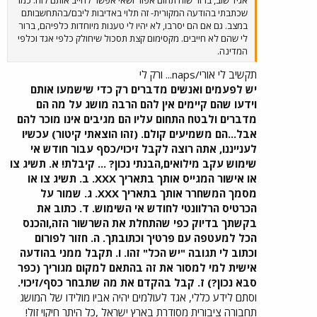
שכתבתי בהודעה המקורית- זה תלוי באדיבות ליבם/בהתחשבותם
במצב. גם אם הם יסרבו, לא יהיו לי טענות מיוחדות כלפיהם, ברור
לי שהם לא חייבים. מקסימום קצת תסכול שיחולק כלפי אגד וכלפי
המדינה.
תקשיב לי אורי/naps... ורק לי
יש לפעמים ואנשים מדברים רק כדי שישמעו אותם
וידעו שהם קיימים אין להם הרבה מושג על מה הם
מדברים ולבטח התחום עליו הם מגיבים אינו מוכר להם
אבל...הם משמיעים קולם. (זהו הוצאתי קיטור) עכשיו
לענייננו, אתה רוצה לקבל זיכוי/כסף עבור חודש אי
שימוש עקב מילואים,הבנתי נכון? ... קיבלת! א. תשיג צו
או אישור המגייס אותך בתאריך XXX. ב. תשיג צו או
מסמך המשחרר אותך בתאריך XXX. ג. שמור על
הכרטיס הרלוונטי לחודש אי השימוש. ד. כתוב את
בקשתך בדיוק כפי שהתחלת את השרשור הזה,והכנס
הכל למעטפה עם פרטיך וכתובתך. ה. חזור לפורום
וכתוב לי תגובה "יש הכל" זהו. ו. תקבל ממני בהודעה
אישית למי למסור את זה בהתאם למקום מגוריך (כפר
סבא נכון?) ז. קבל בהקדם את מה שתבחר כסף/זיכוי.
וסתם לידע כללי, אגד לעולמים יהיה אביו מולידו של המושג
תחבורה ציבורית מסודרת בארץ ישראל ,כל היתר חיקוי זול!