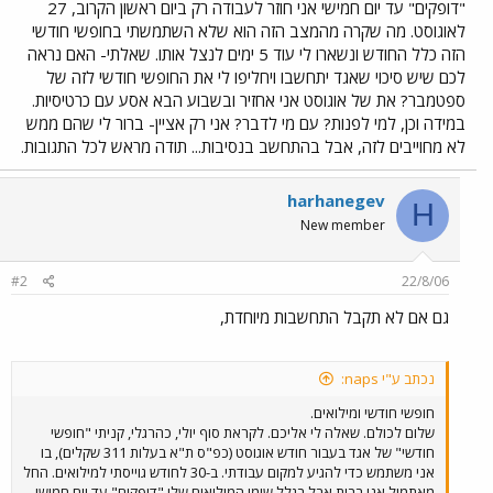
"דופקים" עד יום חמישי אני חוזר לעבודה רק ביום ראשון הקרוב, 27
לאוגוסט. מה שקרה מהמצב הזה הוא שלא השתמשתי בחופשי חודשי
הזה כלל החודש ונשארו לי עוד 5 ימים לנצל אותו. שאלתי- האם נראה
לכם שיש סיכוי שאגד יתחשבו ויחליפו לי את החופשי חודשי לזה של
ספטמבר? את של אוגוסט אני אחזיר ובשבוע הבא אסע עם כרטיסיות.
במידה וכן, למי לפנות? עם מי לדבר? אני רק אציין- ברור לי שהם ממש
לא מחוייבים לזה, אבל בהתחשב בנסיבות... תודה מראש לכל התגובות.
harhanegev
H
New member
#2
22/8/06
גם אם לא תקבל התחשבות מיוחדת,
נכתב ע"י naps:
חופשי חודשי ומילואים.
שלום לכולם. שאלה לי אליכם. לקראת סוף יולי, כהרגלי, קניתי "חופשי
חודשי" של אגד בעבור חודש אוגוסט (כפ"ס ת"א בעלות 311 שקלים), בו
אני משתמש כדי להגיע למקום עבודתי. ב-30 לחודש גוייסתי למילואים. החל
מאתמול אני בבית אבל בגלל שימי המילואים שלי "דופקים" עד יום חמישי