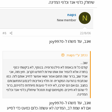
שיחולק כלפי אגד וכלפי המדינה.
naps
N
New member
#8
22/8/06
ואגב, עוד משהו ל-joy9970
נכתב ע"י naps:
שוב...
קודם כל זה באמת לא פילנטרופיה. בנוסף, לא ביקשתי כסף
בחזרה אלא להמיר את אותו שירות לחודש הקרוב. חוץ מזה, אני
אגיד שוב, ברור שזה תחום אפור ושאי אפשר לחייב אותם לזה. כמו
שכתבתי בהודעה המקורית- זה תלוי באדיבות ליבם/בהתחשבותם
במצב. גם אם הם יסרבו, לא יהיו לי טענות מיוחדות כלפיהם, ברור
לי שהם לא חייבים. מקסימום קצת תסכול שיחולק כלפי אגד וכלפי
המדינה.
ואגב, עוד משהו ל-joy9970
אם לא שמת לב, המדינה לא עשתה כלום כמעט כדי לסייע