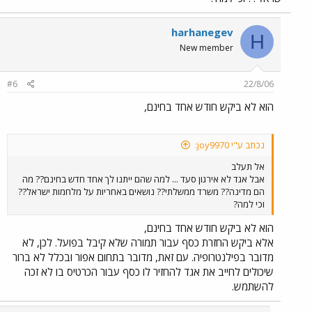
harhanegev
H
New member
#6
22/8/06
הוא לא ביקש חודש אחד בחינם,
נכתב ע"י joy9970:
אל תעלב
אבל אגד לא אירגון סעד ... למה שהם ייתנו לך אחד חדש בחינם?? מה
הם מדינה?? משרד ממשלתי?? נושאים באחריות על מלחמות ישראל??
וכי למה?
הוא לא ביקש חודש אחד בחינם,
אלא ביקש החזרת כסף עבור תמורה שלא קיבל בפועל. לכן, לא
מדובר בפילנטרופיה. עם זאת, מדובר בתחום אפור ובכלל לא ברור
שיכולים לחייב את אגד להחזיר לו כסף עבור הכרטיס בו לא זכה
להשתמש.