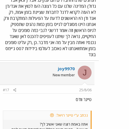
הנהגים שלנו וההבדלים הם ענקיים. אבל ( וכאן אבל
גדול) המדינה שלנו עם כל רצונה העז לכווץ את אגד/דן
לא העזה לקרוא לדגל לחברות שציינת בזמן אמת, רק
אגד ודן היו הראשונים לדעת על הפעילות המתקרבת ורק
אנחנו היינו מסוגלים לגייס בזמן כמות נהגים שתספיק
לגיוס הראשון וזה אומר דרשני לגבי כמה סומכים על
החיקויים, נראה לך שיתנו לעפיפים להכנס לאן שאגד
נכנס? ואתה מבין על מה אני מדבר..כן ,רק עלינו סומכים
בזמן אמת!ואנחנו לא נאכזב לעולם! בידידות 007 ג'יימס
בונד
joy9970
J
New member
#17
25/8/06
טייגר וודס
נכתב ע"י טייגר רויאל:
אתה באמת רוצה שאני אשיב לך?