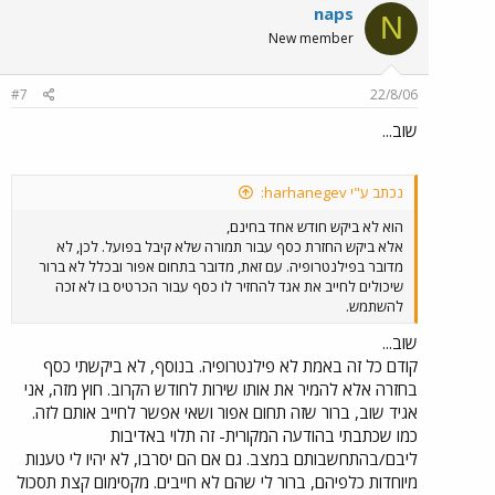
naps
N
New member
#7
22/8/06
שוב...
נכתב ע"י harhanegev:
הוא לא ביקש חודש אחד בחינם,
אלא ביקש החזרת כסף עבור תמורה שלא קיבל בפועל. לכן, לא
מדובר בפילנטרופיה. עם זאת, מדובר בתחום אפור ובכלל לא ברור
שיכולים לחייב את אגד להחזיר לו כסף עבור הכרטיס בו לא זכה
להשתמש.
שוב...
קודם כל זה באמת לא פילנטרופיה. בנוסף, לא ביקשתי כסף
בחזרה אלא להמיר את אותו שירות לחודש הקרוב. חוץ מזה, אני
אגיד שוב, ברור שזה תחום אפור ושאי אפשר לחייב אותם לזה.
כמו שכתבתי בהודעה המקורית- זה תלוי באדיבות
ליבם/בהתחשבותם במצב. גם אם הם יסרבו, לא יהיו לי טענות
מיוחדות כלפיהם, ברור לי שהם לא חייבים. מקסימום קצת תסכול