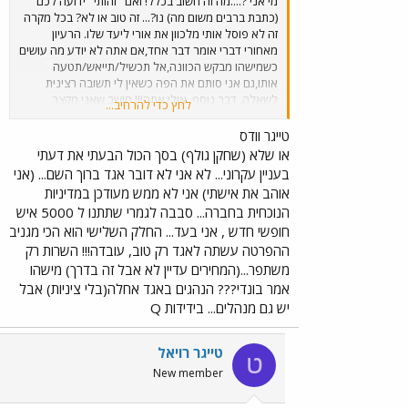
מי אני ?....מה זה חשוב בכלל! ואם "זהותי" ידועה לכם
(כתבת ברבים משום מה) נו?... זה טוב או לא? בכל מקרה
זה לא פוסל אותי מלכוון את אורי ליעד שלו. הרעיון
מאחורי דברי אומר דבר אחד,אם אתה לא יודע מה עושים
כשמישהו מבקש הכוונה,אל תכשיל/תייאש/תטעה
אותו,גם אני סותם את הפה כשאין לי תשובה רצינית
לשאלה. דבר נוסף, אולי אתה!!! חושב שאני מקצר
לחץ כדי להרחיב...
הליכים או עושה משהו שאינו תואם את המדיניות של אגד
או "מסדר חופשי חודשי" ושוב אתה טועה,אני לא כזה
טייגר וודס
נחמד.(אמרת מכיר אותי ,לא?) בסה"כ הסברתי לאורי מה
או שלא (שחקן גולף) בסך הכול הבעתי את דעתי
עושים ומה אגד רוצה וכאחד שמתיימר לדברר את אגד,
בעניין עקרוני... לא אני לא דובר אגד ברוך השם... (אני
היית צריך להיות מעודכן , חשבת שבאגד לא ידעו
אוהב את אישתי) אני לא ממש מעודכן במדיניות
שתתקבלנה בקשות לזיכוי בגין המלחמה? מה אנחנו
הנוכחית בחברה... סבבה לגמרי שתתנו ל 5000 איש
תלושים מהמציאות..כך שלא היינו מתעלפים אם היו
חופשי חדש , אני בעד... החלק השלישי הוא הכי מגניב
פונים 5000 איש... וכשכתבתי לאורי שאני אומר לו למי
למסור את המעטפה היית צריך לדעת(כדובר
ההפרטה עשתה לאגד רק טוב, עובדה!!! השרות רק
אגד)שכמעט בכל סניף מונה אדם להיות מקשר נוסף
משתפר...(המחירים עדיין לא אבל זה בדרך) מישהו
לפניות הציבור בד"כ מנהל הסניף או פקידה סניפית
אמר בונדי??? הנהגים באגד אחלה(בלי ציניות) אבל
בנוסף לאמצעים הרגילים פקס/אינטרנט/מענה
יש גם מנהלים... בידידות Q
אנושי,ולא לאיזה סחבק שלי. רוצה לדבר על החלק
השלישי? OK את הנוסע מעניין מחיר הנסיעה בלבד! וזה
בסדר. הנוסע אינו חושב על הנהגים ומשכורותיהם או
טייגר רויאל
ט
תנאי העסקתם המחפירים (וכבר דיברנו על כך רבות)
New member
ואם חברת האוטובוסים חסונה כלכלית,ועוד הרבה סיבות,
כך שכשמציעים לנוסע מחיר יותר זול אין לו סיבה