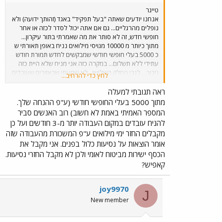
טייגר
אנחנו יודעים שאתה "בעל תפקיד" באגד (זהותך ידועה) ולא
נופלים מהרגליים... גם אם אתה יכול לסדר לכזה או אחר
חופשי חדש, זה לא סותר את מה שאמרתי בתור עיקרון...
מתוך כיותר מ 10000 מגויסי מילואים נניח באופן תאורתי ש
כ 5000 בעלי חופשי חודשי שמבקשים לחדש תמורת חודש
עתידי ללא תשלום... במקרה כזה אני מניח שלא היית כזה
גיבור... לגבי החלק השלישי , לא שמעתי שבאזורים שעובדים
לחץ כדי להרחיב...
החיקויים הזולים למשל מטרופולין,קונקס מתגעגעים "לאביו
מולידו של תחבורה ציבורית מסודרת..." ק א ט ד ב ו ל ש י ט
ראה תגובתי למעלה
מתוך 5000 בעלי החופשי חודשי (ע"פ ההנחה שלך.
המספר האמיתי באמת לא חשוב) רוב האנשים סביר
להניח עובדים במקום העבודה יותר מ-3 חודשים ועל כן
מקבלים החזר ימי מילואים ע"פ המשכורת מהעבודה שזה
אומר הוצאות על נסיעות כלול בפנים. אני מקבל את
הכסף ישירות מביטוח לאומי ולכן לא מקבל החזרי נסיעות.
קאפיש?
joy9970
J
New member