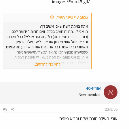
../images/Emo45.gif
נכתב ע"י טייגר רויאל:
אתה באמת רוצה שאני אשיב לך?
מי אני ?....מה זה חשוב בכלל! ואם "זהותי" ידועה לכם
(כתבת ברבים משום מה) נו?... זה טוב או לא? בכל מקרה
זה לא פוסל אותי מלכוון את אורי ליעד שלו. הרעיון
מאחורי דברי אומר דבר אחד,אם אתה לא יודע מה עושים
כשמישהו מבקש הכוונה,אל תכשיל/תייאש/תטעה
אותו,גם אני סותם את הפה כשאין לי תשובה רצינית
לשאלה. דבר נוסף, אולי אתה!!! חושב שאני מקצר
לחץ כדי להרחיב...
הליכים או עושה משהו שאינו תואם את המדיניות של אגד
או "מסדר חופשי חודשי" ושוב אתה טועה,אני לא כזה
נחמד.(אמרת מכיר אותי ,לא?) בסה"כ הסברתי לאורי מה
עושים ומה אגד רוצה וכאחד שמתיימר לדברר את אגד,
אורי404
היית צריך להיות מעודכן , חשבת שבאגד לא ידעו
א
שתתקבלנה בקשות לזיכוי בגין המלחמה? מה אנחנו
New member
תלושים מהמציאות..כך שלא היינו מתעלפים אם היו
פונים 5000 איש... וכשכתבתי לאורי שאני אומר לו למי
למסור את המעטפה היית צריך לדעת(כדובר
#9
23/8/06
אגד)שכמעט בכל סניף מונה אדם להיות מקשר נוסף
אורי. העיקר חזרת שלם ובריא פיסית
לפניות הציבור בד"כ מנהל הסניף או פקידה סניפית
בנוסף לאמצעים הרגילים פקס/אינטרנט/מענה