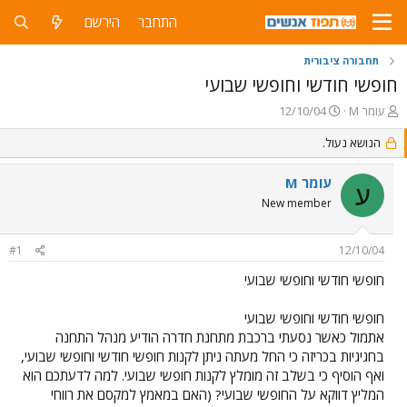
התחבר
הירשם
תחבורה ציבורית
חופשי חודשי וחופשי שבועי
פ
פ
עומר M
12/10/04
ו
ו
ת
הנושא נעול.
ר
ח
ס
ה
ם
עומר M
ע
נ
ב
New member
ו
ת
ש
א
א
ר
#1
12/10/04
י
ך
חופשי חודשי וחופשי שבועי
חופשי חודשי וחופשי שבועי
אתמול כאשר נסעתי ברכבת מתחנת חדרה הודיע מנהל התחנה
בחגיגיות בכריזה כי החל מעתה ניתן לקנות חופשי חודשי וחופשי שבועי,
ואף הוסיף כי בשלב זה מומלץ לקנות חופשי שבועי. למה לדעתכם הוא
המליץ דווקא על החופשי שבועי? (האם במאמץ למקסם את רווחי