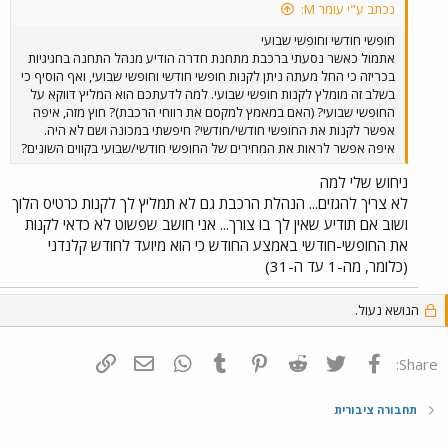
נכתב ע"י עומר M:
חופשי חודשי וחופשי שבועי
אתמול כאשר נסעתי ברכבת מתחנת חדרה הודיע מנהל התחנה בחגיגיות
בכריזה כי החל מעתה ניתן לקנות חופשי חודשי וחופשי שבועי, ואף הוסיף כי
בשלב זה מומלץ לקנות חופשי שבועי. למה לדעתכם הוא המליץ דווקא על
החופשי שבועי? (האם במאמץ למקסם את רווחי הרכבת)? חוץ מזה, איפה
אפשר לקנות את החופשי חודשי/חודשי? חיפשתי במכונה ושם לא היה.
איפה אפשר לראות את המחירים של החופשי חודשי/שבועי בקווים השונים?
ניחוש שלי למה
לא צריך להגזים... הנהלת הרכבת גם לא תמליץ לך לקנות כרטיס הלוך
ושוב אם תודיע שאין לך בו צורך... אני חושב שפשוט לא כדאי לקנות
את החופשי-חודשי באמצע החודש כי הוא מיועד לחודש קלנדני
(כלומר, מה-1 עד ה-31)
הנושא נעול.
פייסבוק
Twitter
Reddit
Pinterest
Tumblr
WhatsApp
דואר אלקטרוני
הוסף קישור
Share:
תחבורה ציבורית