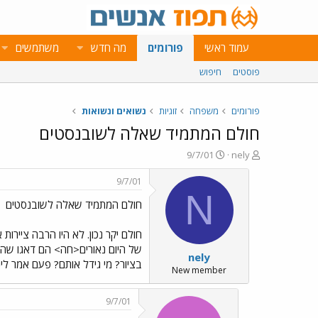
עמוד ראשי
פורומים
מה חדש
משתמשים
פוסטים
חיפוש
פורומים
משפחה
זוגיות
נשואים ונשואות
חולם המתמיד שאלה לשובנסטים
פ
פ
9/7/01
nely
ו
ו
ת
ר
9/7/01
ח
ס
N
חולם המתמיד שאלה לשובנסטים
ה
ם
נ
ב
ו
ת
חולם יקר נכון. לא היו הרבה ציירו
ש
א
של היום נאורים<חה> הם דאגו שהנשי
nely
א
ר
בציור? מי גידל אותם? פעם אמר לינקו
י
New member
ך
9/7/01