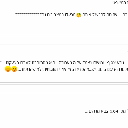
המשפט...
ר .... שניסה להכשיל אותה
מרי-לו במצב רוח נהדרררררררררררר
...
..נורא צפוף....ומישהו נצמד אליה מאחורה... היא מסתובבת לעברו בצעקות....``
אום! הוא עונה...מבוייש...מהפדיחה. אז אוליי תזוז..ותיתן למישהו אחר....
דהים ...