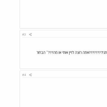
#3
תגיד???????אתה רוצה לזיין אותי או מה???`` הבחור
#4