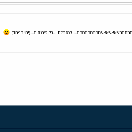
תתתתתאאאאאאאםםםםםםםםם.... למנהלת ....רק פירגונים....(יחי הפחד)..
י
שור