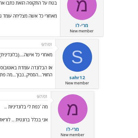
מ
בטח על התקופה הזאת כתבו את 
מאחורי כל אשה מצליחה עומד גב
מרי-לו
New member
9/7/01
S
מאחרי כל אישה.....(בלונדינית)..
אז הבלונדה עומדת באוטובוס...
החוויר....הסמיק...נבוך....מה פת
sahr12
New member
9/7/01
מ
מה `כפת לי בלונדיניות ...
אני בכלל ברונטית ... לוריאל מס` 6.64 צבע מ
מרי-לו
New member