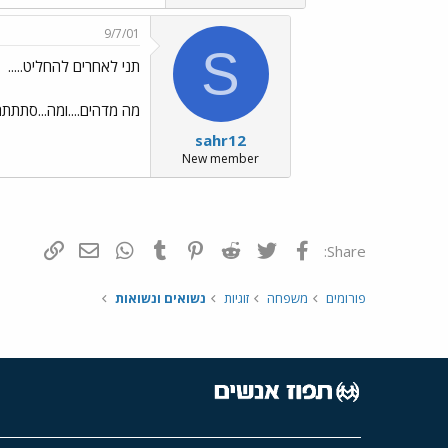
9/7/01
S
תני לאחרים להחליט.....
מה מדהים....ומה...סתתת
sahr12
New member
פייסבוק
Twitter
Reddit
Pinterest
Tumblr
WhatsApp
דואר אלקטרונ
הוסף קי
Share:
פורומים
משפחה
זוגיות
נשואים ונשואות