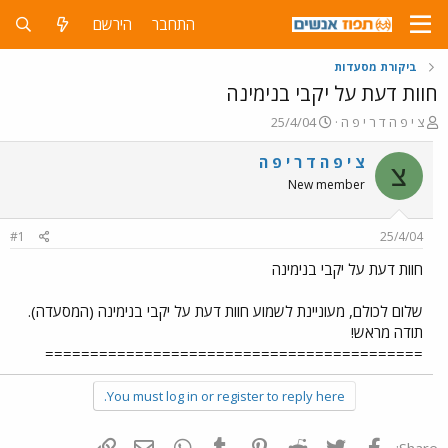
התחבר
הירשם
ביקורת מסעדות
חוות דעת על יקבי בנימינה
פ
פ
צ י פ ה ד ר י פ ה
25/4/04
ו
ו
ת
ר
צ י פ ה ד ר י פ ה
צ
ח
ס
New member
ה
ם
נ
ב
ו
ת
#1
25/4/04
ש
א
א
ר
חוות דעת על יקבי בנימינה
י
ך
שלום לכולם, מעוניינת לשמוע חוות דעת על יקבי בנימינה (המסעדה).
תודה מראש!
==========================================
You must log in or register to reply here.
פייסבוק
Twitter
Reddit
Pinterest
Tumblr
WhatsApp
דואר אלקטרוני
הוסף קישור
Share: