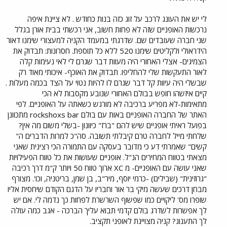
לי יש את העונג לרכב על זוג כזה בנות כחודש . לא ציינת איפה
נרכשות האופניים שזה לא פחות חשוב, אני רכשתי בבית אורן בגלל
שני חברה שעובדים שם. שדרגתי במעמד הקניה למעצורי שימנו דאור
הידראולי ולקליטים שימנו 520 ללא כל תוספת. חסרונות: תבדוק את
הצמיגים- אצלי האחורי היה מעוות דבר שגרם לי לאי נעימות קלה
לאור התעקשות שלי להחליפו. תבדוק את האוכף- איכותי מאוד רק
שבשלי היה עיוות קל דבר שגרם לו להיות נטוי על הצד בכמה מעלות .
קיים איזשהו חופש בבולם האחורי שנובע מקסבות לא הכי
מתאימות-לא מפריע ברכיבה לא מורגש כשאתה על האופניים. לפי
האתר של החברה האופניים באות עם בולם rockshoxs bar מתכוונן
בפועל ראיתי אופניים שיש להם "ברז" כיוונון -בשלי משום מה אין?
שלחתי מייל לחברה טרם קיבלתי תשובה. סה"כ למרות הדברים ה"
קשים" שאמרתי דע כי מדובר בעסקה עם התמורה הכי רצינית שאני
מצאתי בטווח המחירים הנ"ל. אופניים שעושות את כל טווח הפעילויות
שאני עושה עם האופניים- מ XC ארוך טווח 50 ויותר ק"מ דרך רכיבה
"גרוזינית" (שבילים) -כרמי יוסף, מיר"ב, בן שמן, בריטניה, וכו'. מצורף
מבחן דרכים שעשה מיקי בר אור וחבריו על הדגם הקודם שיחסית אליו
שופרו מס' ליקויים כמו שפשוף השרשרת לפחות כך נדמה לי. אם יש
לך אפשרות לשדרג בולם קדמי תבוא עליך הברכה - אגב כמה עולה
לך התענוג? קניה מצויינת לאופני תקציב.