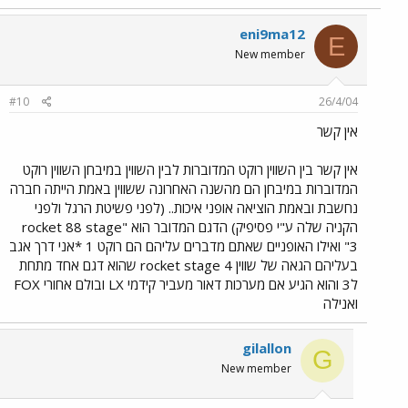
eni9ma12
E
New member
#10
26/4/04
אין קשר
אין קשר בין השווין רוקט המדוברות לבין השווין במיבחן השווין רוקט
המדוברות במיבחן הם מהשנה האחרונה ששווין באמת הייתה חברה
נחשבת ובאמת הוציאה אופני איכות.. (לפני פשיטת הרגל ולפני
הקניה שלה ע"י פסיפיק) הדגם המדובר הוא "rocket 88 stage
3" ואילו האופניים שאתם מדברים עליהם הם רוקט 1 *אני דרך אגב
בעליהם הגאה של שווין rocket stage 4 שהוא דגם אחד מתחת
ל3 והוא הגיע אם מערכות דאור מעביר קידמי LX ובולם אחורי FOX
ואנילה
gilallon
G
New member