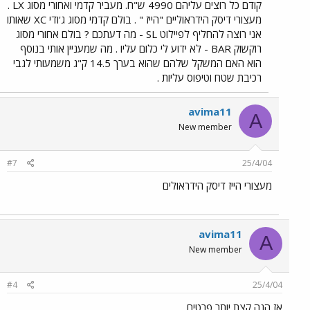
קודם כל רוצים עליהם 4990 ש"ח. מעביר קדמי ואחורי מסוג LX .
מעצורי דיסק הידראוליים "הייז " . בולם קדמי מסוג ג'ודי XC שאותו
אני רוצה להחליף לפיילוט SL - מה דעתכם ? בולם אחורי מסוג
רוקשוק BAR - לא ידוע לי כלום עליו . מה שמעניין אותי בנוסף
הוא האם המשקל שלהם שהוא בערך 14.5 ק"ג משמעותי לגבי
רכיבת שטח וטיפוס עליות .
avima11
A
New member
#7
25/4/04
מעצורי הייז דיסק הידראולים
avima11
A
New member
#4
25/4/04
אז הנה קצת יותר פרטים