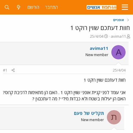
התחבר
הירשם
אופניים
חוות דעתכם שווין רוקט 1
פ
פ
25/4/04
avima11
ו
ו
ת
ר
avima11
A
ח
ס
New member
ה
ם
נ
ב
ו
ת
#1
25/4/04
ש
א
א
ר
חוות דעתכם שווין רוקט 1
י
ך
אני עומד לפני קניית אופני שווין רוקט 1 . האם הן מתאימות לרכיבת קרוס?
האם הן יעילות בשטח ולא כבדות מידי ? מה דעתכם\ן ?
תקליט של פעם
ת
New member