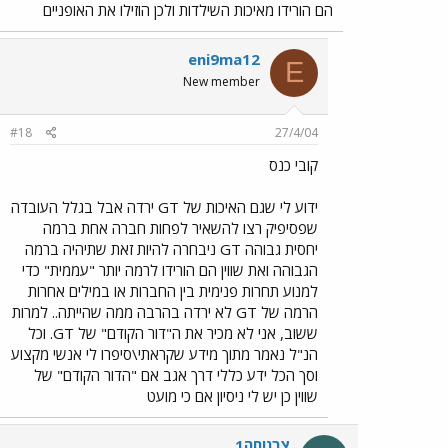
הם הורידו מאיכות השילדות ולכן הוזילו את האופניים
eni9ma12
E
New member
#18
27/4/04
קובי כנס
ידוע לי שגם האיכות של GT ירדה אבל בגלל העובדה
שפסיפיק רצו להשאיר לפחות חברה אחת ברמה
יחסית גבוהה GT ניבחרה להיות זאת שתיהיה ברמה
הגבוהה ואת שווין הם הורידו לרמה יותר "עממית" כדי
למנוע תחרות פנימית בין החברות או במילים אחרות
הרמה של GT לא ירדה בהרבה ממה שהייתה.. למרות
ששוב, אני לא מכיר את ה"דור הקודם" של GT. וכל
הנ"ל נאמר מתוך מידע שקראתי\סיפרו לי אנשי מקצוע
וסך הכל ידע כללי דרך אגב אם "הדור הקודם" של
שווין כן יש לי ניסיון אם כי מועט
צרנוחה1