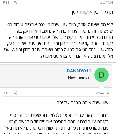
#11
26/4/04
תן לי להבין-או קוריוז קטן
לפי מה שאתה אומר, היום שווין אינה מייצרת אופניים טובות כפי
שעשתה, והיום שווין הינה חברה לא נחשבת או דרעק בפי
החברה. לפי הבנתי בהיקש לוגי של פסיכומטרי אתה אומר לא
לקנות - סתם קוריוז להזכירך רוזן ומינץ הם היבואנים של הדרעק
הזה-שווין. כמדומני פה למטה כתוב שאתה עובד ברוזן ומינץ- יעני
אל תקנו ממני? או הגדר מהם אופני איכות?
DANNY011
D
New member
#13
26/4/04
שווין אינה אותה חברה שהייתה
החברה הזאת עברה מספר גלגלולים ופשיטות רגל ולבסוף
נקנתה עיי חברה שמחה במכירת אופניים זולים לרשתות(כמו
מגה ספורט וחנויות כל בו דומות) שווין וGT שייכים לאותה בעל
בית ולמעשה אינך יכול לשייך את המונטין של חברות אלה לקו