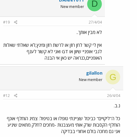
D
New member
#19
27/4/04
לא מבין אותך..
אין לי קשר לחן רוזן או לרשת רוזן ומינץ,לא שאלתי שאלות
לגבי אופניי שיוון או GT ואני לא קשור לענף
האופניים,כנראה יש כאן אי הבנה
gilallon
G
New member
#12
26/4/04
נ.ב.
כל ה"ליקויים" כביכול שציינתי טופלו או בטיפול: צמיג הוחלף אוכף
הוחלף הקסבות שרק אותי מעצבנות -מחכים לחלק מתאים שיגיע
אני גם מחכה בולם אחורי בבדיקה