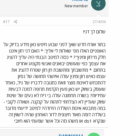
צ
New member
#17
27/4/04
שלום לך דני!
בתור אורח חדש שאך לפני שבוע חיפש כאן מידע בדיוק על
האופניים האלו מס' שאלות לי אליך: * האם דני רוזן איננו
חלק מ"רוזן ומינץ"? * ככזה למיטב הבנתי היה עליך להציג
את עצמך כפי שעושים יבואנים ואנשי מקצוע אחרים
בתחום. * מתשובתך ומתשובת חן רוזן שטרח להציג את
עצמו כאיש רוזן ומינץ עולה איזשהי תחושה של נסיון
להתכחש לאיכות מוצר וזאת כתגובה לדבריו של גיל, כאחד
שעוסק בשיווק יש כאן מעין הקדמת תרופה למכה לבעיות
עתידיות? בשורה תחתונה עולה בי ריח לא נעים של שיטת
שיווק שעדיין לא הצלחתי לתהות על קנקנה. ושאלה לקובי -
במה מתבטא איכות השלדה הירודה? למיטב ידיעתי מדובר
בשלדה דומה מאוד חיצונית לדור האחרון שהיה לשווין זה
שנקרא ds1 או משהו כזה וכל אשר שמעתי הוא חיובי
DANNY011