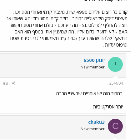
קודם כל רוצים עליהם 4990 ש"ח. מעביר קדמי ואחורי מסוג LX .
מעצורי דיסק הידראוליים "הייז " . בולם קדמי מסוג ג'ודי XC שאותו אני
רוצה להחליף לפיילוט SL - מה דעתכם ? בולם אחורי מסוג רוקשוק
BAR - לא ידוע לי כלום עליו . מה שמעניין אותי בנוסף הוא האם
המשקל שלהם שהוא בערך 14.5 ק"ג משמעותי לגבי רכיבת שטח
וטיפוס עליות .
יונתן 6500
י
New member
#8
25/4/04
במחיר הזה יש אופניים שבעיניי הרבה
יותר אטרקטיביות
chuku3
C
New member