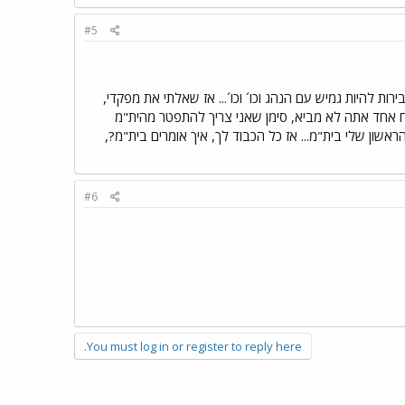
#5
עבירות להיות גמיש עם הנהג וכו´ וכו´... אז שאלתי את מפקדי,
ח אחד אתה לא מביא, סימן שאני צריך להתפטר מהית"מ
בל כשהייתי כבר על הכביש עם הניידת רשמתי אז לפחות 5 דוחות על היום הראשון שלי בית"מ... אז כל הכבוד לך, איך אומרים בית"מ?,
#6
You must log in or register to reply here.