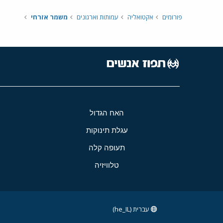
פורומים
אקטואליה
עמותות וארגונים
משמר אזרחי
האח הגדול
עגלת תינוקות
תעופה קלה
טלוויזיה
עברית (he_IL)