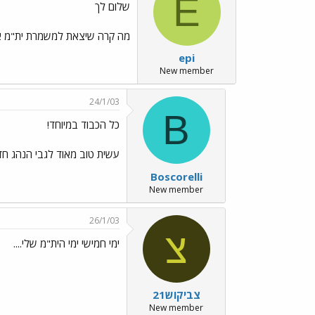
E
שלום לך
מה קרה שיצאת למשמרת ית"מ א
epi
New member
24/1/03
B
כל הכבוד במיוחד!
עשית טוב מאוד לגבי הנהג חד
Boscorelli
New member
26/1/03
צ
ימי חמישי ימי הית"מ שלי....
צביקוש21
New member