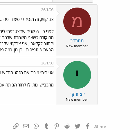
26/1/03
מ
צביקוש, זה מזכיר לי סיפור יפה....
לפני כ - 6 שנים שהצטרפ
מה קורה כשאני משמרת שלמה לא 
מתנדב
New member
הבאת 3 תפיסות... חן חן. כמה פנקסים אתה גומר בחודש?
26/1/03
י
אני היתי מוריד את הנהג החדש ה
מהכביש ונותן לו לחזר הביתה עם 
י צ ח ק י
New member
פייסבוק
Twitter
Reddit
Pinterest
Tumblr
WhatsApp
דואר אלקטרונ
הוסף קי
Share: