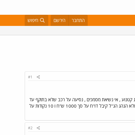
התחבר
הירשם
חיפוש
#1
 יצאתי למשמרת ית"מ.... (פ"ת) במהלך המשמרת נרשמו הדוחות הבאים: 1: דו"ח לנהג קטנוע , אי נשיאת מסמכים , נסיעה על רכב שלא בתוקף עד
6 חודשים ונסיעה ברכב ללא כל אורות. 2:נרשם דו"ח לנהג חדש שהשתולל בכביש ועבר אל מול עינינו אור אדום מלא הנהג הנ"ל קיבל דו"ח על סך 1000 ש"ח ו 10 נקודות על
#2