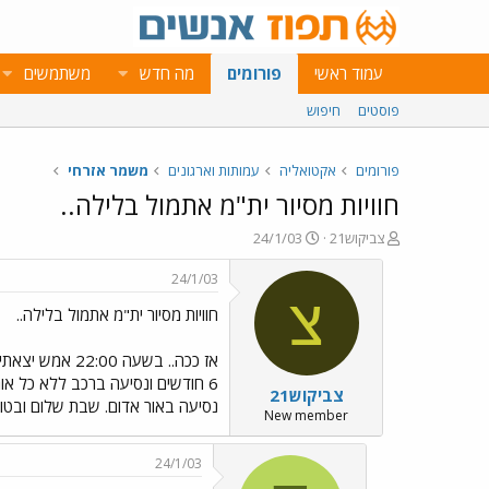
עמוד ראשי
פורומים
מה חדש
משתמשים
פוסטים
חיפוש
פורומים
אקטואליה
עמותות וארגונים
משמר אזרחי
חוויות מסיור ית"מ אתמול בלילה..
פ
פ
צביקוש21
24/1/03
ו
ו
ת
ר
24/1/03
ח
ס
צ
חוויות מסיור ית"מ אתמול בלילה..
ה
ם
נ
ב
ו
ת
ש
א
צביקוש21
א
ר
נסיעה באור אדום. שבת שלום ובטוח
י
New member
ך
24/1/03