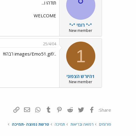
°
תודה! ו...
WELCOME
°•° רומי °•°
New member
25/4/04
1
../images/Emo51.gif רבה!!!
1היורש הצפוני
New member
פייסבוק
Twitter
Reddit
Pinterest
Tumblr
WhatsApp
דואר אלקטרונ
הוסף קי
Share:
פורומים
רפואה ובריאות
תמיכה
טרשת נפוצה -תמיכה