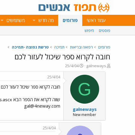
עמוד ראשי
פורומים
מה חדש
משתמשים
פוסטים
חיפוש
פורומים
רפואה ובריאות
תמיכה
טרשת נפוצה -תמיכה
חובה לקרוא ספר שיכול לעזור לכם
פ
פ
25/4/04
galneways
ו
ו
ת
ר
25/4/04
ח
ס
G
חובה לקרוא ספר שיכול לעזור לכם
ה
ם
נ
ב
ו
ת
שווה לקרוא את הספר הבא http://www.4neway.com/NWProduct.aspx?Product=Products/personalstories.ascx אם תרצו עוד מידע אשמח לעזור בברכה גל
ש
א
gal@4neway.com
galneways
א
ר
י
New member
ך
25/4/04