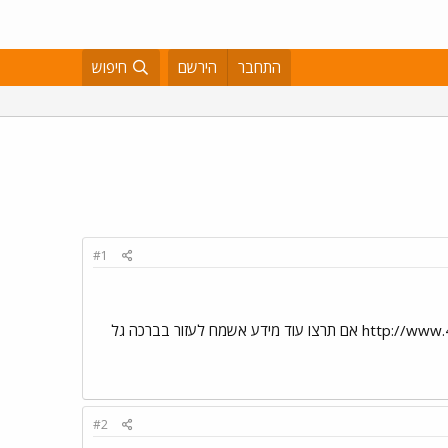
התחבר
הירשם
חיפוש
#1
#2