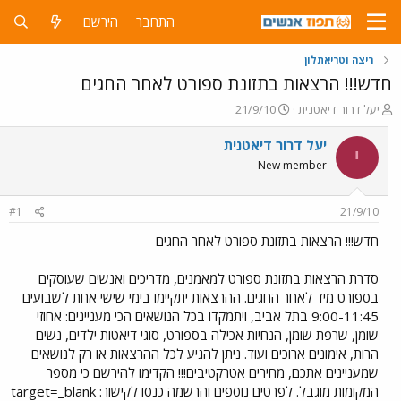
התחבר
הירשם
ריצה וטריאתלון
חדש!!! הרצאות בתזונת ספורט לאחר החגים
פ
פ
יעל דרור דיאטנית
21/9/10
ו
ו
ת
ר
יעל דרור דיאטנית
י
ח
ס
New member
ה
ם
נ
ב
ו
ת
#1
21/9/10
ש
א
א
ר
חדש!!! הרצאות בתזונת ספורט לאחר החגים
י
ך
סדרת הרצאות בתזונת ספורט למאמנים, מדריכים ואנשים שעוסקים
בספורט מיד לאחר החגים. ההרצאות יתקיימו בימי שישי אחת לשבועים
9:00-11:45 בתל אביב, ויתמקדו בכל הנושאים הכי מעניינים: אחוזי
שומן, שרפת שומן, הנחיות אכילה בספורט, סוגי דיאטות ילדים, נשים
הרות, אימונים ארוכים ועוד. ניתן להגיע לכל ההרצאות או רק לנושאים
שמעניינים אתכם, מחירים אטרקטיבים!!! הקדימו להירשם כי מספר
המקומות מוגבל. לפרטים נוספים והרשמה כנסו לקישור: target=_blank