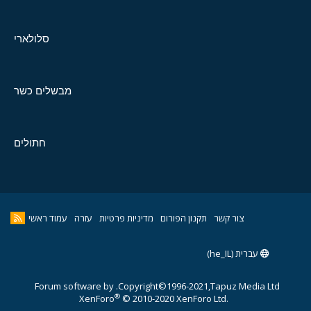
סלולארי
מבשלים כשר
חתולים
צור קשר
תקנון הפורום
מדיניות פרטיות
עזרה
עמוד ראשי
עברית (he_IL)
Forum software by
Copyright©1996-2021,Tapuz Media Ltd.
®
XenForo
© 2010-2020 XenForo Ltd.