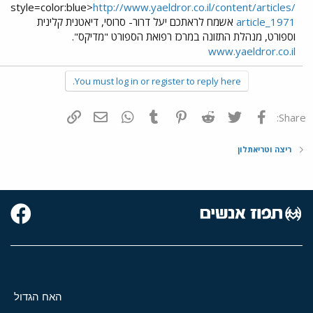
style=color:blue>
http://www.yaeldror.co.il/content/articles/
article_1971
אשמח לראתכם יעל דרור- סרוסי, דיאטנית קלינית
וספורט, מנהלת התזונה במרכז רפואת הספורט "מדיקס".
www.yaeldror.co.il
You must log in or register to reply here.
פייסבוק
Twitter
Reddit
Pinterest
Tumblr
WhatsApp
דואר אלקטרוני
הוסף קישור
Share:
ריצה וטריאתלון
האח הגדול