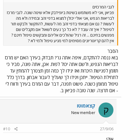
לגבי המרכזים
פביאן ,אני לא משתמש בשיטת ביופידבק אלא שיטה שונה. לגבי מרכז
לבריאות הנפש ,אני אולי יכולן למצוא בדפי זהב ובמידה ולא מה
לעשות ? גם אם מצאתי בדפי זהב מה לעשות, להתקשר ולבקש תור
לטיפול ? איך זה עובד ? לא כל כך נעים לשאול אם מקבלים שם
מפגשים בחינם ... זה רגיל שהולכים אליהם ומבקשים טיפול חינם ?
אין להם קריוטריונים מסוימים למי מגיע טיפול ולמי לא ?
הסבר
בוא ננסה להתקדם, איפה אתה גר? תבדוק בעירך האם יש מרכז
לבריאות הנפש, ולשם אתה יכול לפות. אכן, אתה פונה, סביר כי
תוזמן לפגישת היכרות ואז יגידו לך כמה זמן תצטרך להמתין עד
לתחילת הטיפול. ייתכן ויגידו לך שעליך לעבור אבחון. בדרך כלל
טיפול ממומן כשנה. פשוט תפנה, דבר עם המרכז בעירך ודווח לי
- אם תרצה. שנה טובה פביאן ב.
קצאמוטו
ק
New member
#10
27/9/06
אוקי