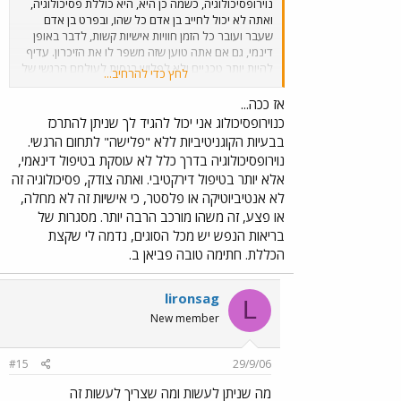
נוירופסיכולוגיה, כשמה כן היא, היא כוללת פסיכולוגיה,
ואתה לא יכול לחייב בן אדם כל שהו, ובפרט בן אדם
שעבר ועובר כל הזמן חוויות אישיות קשות, לדבר באופן
דינמי, גם אם אתה טוען שזה משפר לו את הזיכרון. עדיף
להיות יותר טכניים ולא לפלוש בגסות לעולמם הרגשי של
לחץ כדי להרחיב...
אנשים לאחר פגיעות ראש, כי בשביל להפיק תועלת
מפסיכולוג, צריך קודם לרצות את זה. פה בדיוק טמון
אז ככה...
ההבדל פסיכולוג לאנטיביוטיקה, או בין פסיכולוג
כנוירופסיכולוג אני יכול להגיד לך שניתן להתרכז
לפלסטר.כשפותרים בעיות רגשיות לפני שמתבקשים, לא
בבעיות הקוגניטיביות ללא "פלישה" לתחום הרגשי.
שמים לב מתי יש בעיות רגשיות שבכלל לא חושבים לטפל
נוירופסיכולוגיה בדרך כלל לא עוסקת בטיפול דינאמי,
בהן ומתי מייצרים בעיות רגשיות חדשות ומיותרות. ובקשר
אלא יותר בטיפול דירקטיבי. ואתה צודק, פסיכולוגיה זה
לבריאות הנפש, זה דבר שכל כך מוזנח, שפשוט צריך
לא אנטיביוטיקה או פלסטר, כי אישיות זה לא מחלה,
לירות בכל העוסקים בתחום אחד אחד. חתימה טובה.
או פצע, זה משהו מורכב הרבה יותר. מסגרות של
בריאות הנפש יש מכל הסוגים, נדמה לי שקצת
הכללת. חתימה טובה פביאן ב.
lironsag
L
New member
#15
29/9/06
מה שניתן לעשות ומה שצריך לעשות זה