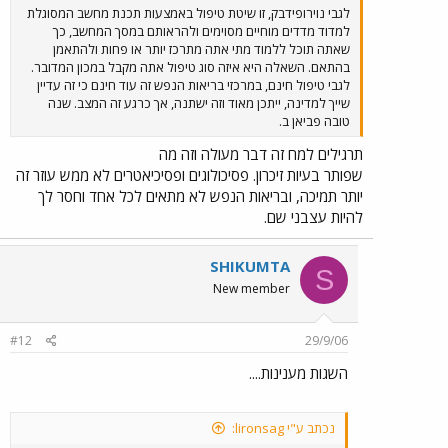
לגבי נוירופידבק, זו שיטת טיפול באמצעות תכנת מחשב המסוגלת
למדוד מדדים מוחיים מסוימים ולהראותם במסך המחשב, כך
שאתה תוכל ללמוד מתי אתה מתרכז יותר או פחות ולהתאמן
בהתאם. השאלה היא איזה סוג טיפול אתה מקבל במכון המדובר.
לגבי טיפול חינם, במרכזי בריאות הנפש זה עוד חינם כי זה עדיין
שייך למדינה, ייתכן מאוד וזה ישתנה, אך כרגע זה המצב. שנה
טובה פביאן ב.
תרגילים למח זה דבר מעולה וזה מה
שפותר בעיות זיכרון. פסיכולוגים ופסיכיאטרים לא ממש עוזר זה
יותר תמיכה, ובריאות הנפש לא מתאים לכל אחד וחסר לך
להיות עצבני שם.
SHIKUMTA
S
New member
#12
29/9/06
השגות מענינות....
נכתב ע"י lironsag: