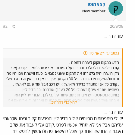
קצאמוטו
ק
New member
#2
20/9/06
עוד דבר ....
נכתב ע"י קצאמוטו:
חדש במקום וזקוק לעזרה דחופה .
קודם כל שלום לכולכם וברכות על הפורום . אני ינסה לתאר בקצרה (אני
מקווה שזה יהיה בקצרה) את המקום שאני נמצא בו כעת ואשמח אם יהיו פה
תגובות/הצעות או הכוונה . גיל-30 מקצוע -אין בית-אין רכב-אין זה המצב שלי
. קודם כל אני מתגורר בדירה (לא שלי) ויש רכב אבל עוד פעם לא שלי .
כשהייתי יותר צעיר (נראה לי גיל 20 בערך) אובחנתי כבורדיר ליין
(BORDER LINE) ויש איבחון כתוב שחור על גבי לבן . הבורדייר ליין הוא
איבחון אשר נעשה אצל פסיכיאטרית עם מבחנים וארך זמן די ארוך(אם אני
לחץ כדי להרחיב...
זוכר נכון) יותר מאוחר "הובחנתי" עם הפרעות חרדה אבל ללא איבחון של
טסטים וכאלה כמו הבורדייר ליין אלא משיחות נראה לי . התחלתי
עוד דבר ....
להשתמש בסרוקסט ועד היון אני משתמש אבל ללא השגחת רופא ומזמן לא
יש לי סימפטומים מסוימים של בורדיר ליין והפרעות קשב וריכוז שקראתי
הייתי אצל פסיכיאטר. רוב חיי היו עם טיפול פסיכולוגי אך מעל שנה ,מאז
עליהם אבל אני לא יתחיל עכשיו לפרט ,קודם עלי לעבור את שלב
שיצאתי ל"עצמאות" (אני עדיין לא עצמאי בכל כך המון דברים) יש לי
העבודה החדשה ואחר כך אוכל להישאר פה ולהמשיך לחפש יחד
תשלומים אחרים לשלם ואין לי כסף לפסיכולוג . לפני שנה וחצי הלכתי