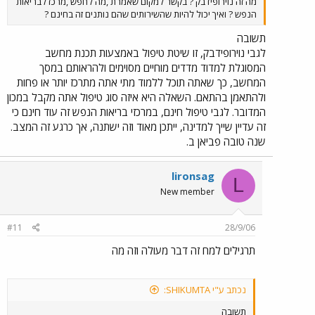
מה זה נוירופידבק ? בקשר למקום שאמרת ,מה לחפש ,מרכז לבריאות
עבדתי לא למדתי ולא עשיתי כלום... גם מגיל קטן יותר מעולם לא עשיתי
הנפש ? ואיך יכול להיות שהשירותים שהם נותנים זה בחינם ?
שיעורים לבד ,תמיד עשול י שיעורים. איך אני יכול לשמור את העבדוה הזו
שבמידה והיא עדיין רלונטית מצידם אני רוצה מאוד להישאר שם ולהישאר
תשובה
בחיים..... מה אני עושה הלאה ? אני ממתין לתשובות ורוצה לעבור יחד
לגבי נוירופידבק, זו שיטת טיפול באמצעות תכנת מחשב
איתכם את הדרך במטרה לשמר את העבודה ולשרוד ..... איך הגעתי לפורום
המסוגלת למדוד מדדים מוחיים מסוימים ולהראותם במסך
,אחרי שאובחנתי בתור הפרעות קשב וריכוז עם חרדות מתמשכות הפנו אותי
המחשב, כך שאתה תוכל ללמוד מתי אתה מתרכז יותר או פחות
לטיפול בנירופסיכולוגיה בגלל שזה קושר ללקויות למידה וגם לחרדות. כך
מצאתי את הפורום .... תודה רבה. ...
ולהתאמן בהתאם. השאלה היא איזה סוג טיפול אתה מקבל במכון
המדובר. לגבי טיפול חינם, במרכזי בריאות הנפש זה עוד חינם כי
זה עדיין שייך למדינה, ייתכן מאוד וזה ישתנה, אך כרגע זה המצב.
שנה טובה פביאן ב.
lironsag
L
New member
#11
28/9/06
תרגילים למח זה דבר מעולה וזה מה
נכתב ע"י SHIKUMTA:
תשובה