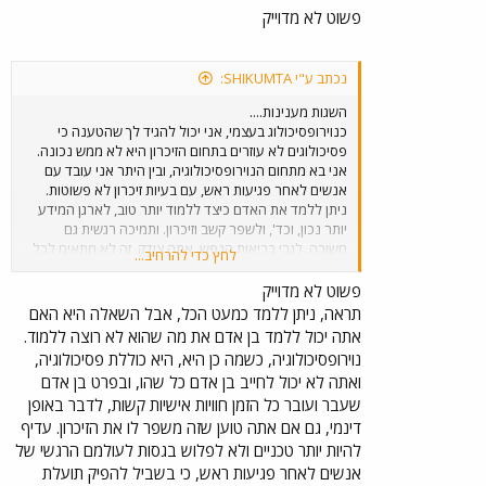
פשוט לא מדוייק
נכתב ע"י SHIKUMTA:
השגות מענינות....
כנוירופסיכולוג בעצמי, אני יכול להגיד לך שהטענה כי
פסיכולוגים לא עוזרים בתחום הזיכרון היא לא ממש נכונה.
אני בא מתחום הנוירופסיכולוגיה, ובין היתר אני עובד עם
אנשים לאחר פגיעות ראש, עם בעיות זיכרון לא פשוטות.
ניתן ללמד את האדם כיצד ללמוד יותר טוב, לארגן המידע
יותר נכון, וכד', ולשפר קשב וזיכרון. ותמיכה רגשית גם
חשובה. לגבי בריאות הנפש, אתה צודק, זה לא מתאים לכל
לחץ כדי להרחיב...
אחד, ולגבי המשפט האחרון, אני מאחל לך שנה טובה
ומתוקה, ללא עצבים בכלל, לא רק לא במסגרת בריאות
פשוט לא מדוייק
הנפש... חתימה טובה פביאן ב. - מנהל הפורום
תראה, ניתן ללמד כמעט הכל, אבל השאלה היא האם
אתה יכול ללמד בן אדם את מה שהוא לא רוצה ללמוד.
נוירופסיכולוגיה, כשמה כן היא, היא כוללת פסיכולוגיה,
ואתה לא יכול לחייב בן אדם כל שהו, ובפרט בן אדם
שעבר ועובר כל הזמן חוויות אישיות קשות, לדבר באופן
דינמי, גם אם אתה טוען שזה משפר לו את הזיכרון. עדיף
להיות יותר טכניים ולא לפלוש בגסות לעולמם הרגשי של
אנשים לאחר פגיעות ראש, כי בשביל להפיק תועלת