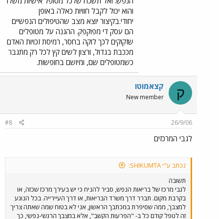
הנפש. ואל תשכח שלכל מטופל אישיות משלו
והוא יכול לקבל חוויות כאלה באופן
יחודי.בקיצור יוצא מצב שהטיפולים הנפשיים
הם עסק די מפוקפק. ההגנה על מטופלים
שזקוקים לכך לוקה בחסר, רמיסת זכויות האדם
מככבת בגדול, ורצון לשים קץ לכל רק מתגבר
כשמטופלים שם, ומיושם בחופשות.
קצאמוטו
ק
New member
#8
26/9/06
לגבי המרכזים
נכתב ע"י SHIKUMTA:
תשובה
לגבי מרכז של בריאות הנפש, סביר להניח כי יש בעירך מרכז שכזה, או
בקרבת מקום. תברר דרך משרד הבריאות, או דרך העיירייה. בכל הנוגע
למצבך, ממה שסיפרת במכתבך הראשון, אני לא בטוח שמה שאתה צריך
זה לטפל קודם כל ב- "הפרעות הקשב", אלא במצבך הרגשי-נפשי, כך