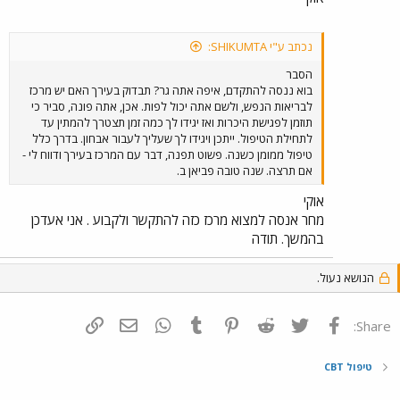
נכתב ע"י SHIKUMTA:
הסבר
בוא ננסה להתקדם, איפה אתה גר? תבדוק בעירך האם יש מרכז
לבריאות הנפש, ולשם אתה יכול לפות. אכן, אתה פונה, סביר כי
תוזמן לפגישת היכרות ואז יגידו לך כמה זמן תצטרך להמתין עד
לתחילת הטיפול. ייתכן ויגידו לך שעליך לעבור אבחון. בדרך כלל
טיפול ממומן כשנה. פשוט תפנה, דבר עם המרכז בעירך ודווח לי -
אם תרצה. שנה טובה פביאן ב.
אוקי
מחר אנסה למצוא מרכז כזה להתקשר ולקבוע . אני אעדכן
בהמשך. תודה
הנושא נעול.
פייסבוק
Twitter
Reddit
Pinterest
Tumblr
WhatsApp
דואר אלקטרוני
הוסף קישור
Share:
טיפול CBT