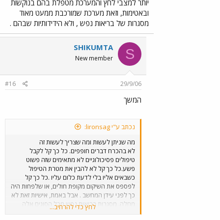
יותר למצבי לחץ והמערכת מטפלת בהם בנוקשות
ובאטימות, וזאת מערכת שמורכבת ממעט מאוד
מסגרות של בריאות נפש , ולא הידידותיות שבהם .
SHIKUMTA
S
New member
#16
29/9/06
המשך
נכתב ע"י lironsag:
מה שניתן לעשות ומה שצריך לעשות זה
לא בהכרח דברים חופפים. כל כך קל לקבל
טיפולים פסיכולוגיים לא מתאימים שזה פשוט
פשע.כל כך קל לא להבין את מטרת הטיפול
כשבאים אליו בלי לדעת כלום עליו .כל כך קל
לפספס את השיקום מקופת חולים, או שלפחות היה
כך לפני עידן המחשב . אבל באמת, אישיות זאת לא
מחלה. מסגרות בריאות נפש מכל הסוגים אלה
לחץ כדי להרחיב...
מותרות ולא לכולם יש כסף בשביל זה.ודווקא