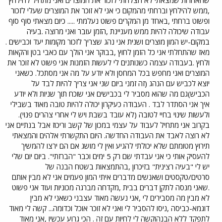
,ממש להילחץ וברחתי מהמקום כי אני לא זוכר את המוצרים שעלי לזכור
ופשוט ברחתי ,באחד מן המקרים פשוט נעלמתי ..... כיום מצאתי סוף סוף
עבודה שיכולה להיות ממש מעניינת ,הזמן עובר ואני מרוצה .בעיה
במקום-יש המון מוצרים ושנית אני נהג שצריך לזכור מקומות יעד וכבישים .
מאז שהתחלתי אני כל הזמן לחוץ ,בבוקר אני הולך עם כאבי בטן והקאות
ולחץ .בעבודה עצמה כשנותנים לי לעשות הזמנות אני פשוט לא זוכר את
המוצרים ואני מחפש בכל המחסן ולא יודע על מה אני מסתכל. כשאני
יוצא לכביש עם הנהג (זה זמני ביום שני אני צריך להיות לבד על
הכביש)גם מה שהוא מסביר לי בכבישים אני שוכח תוך שניות ולא יודע
איך אני הסתדר לבד . העבודה כעיקרון יכולה להיות טובה מאוד בשבילי
ולעשות שינוי בחיי לטובה (לא עובד בשבת ויש לי אחרי צהרים פנוי).
בקרוב אני מתחיל לעבוד על עצמי במכון של קשב וריכוז אבל בנתיים אני
לא רוצה לאבד את העבודה החדשה. היום התקשרתי אלהים והמצאתי
תירוץ מטומתם שלא יכולתי להגיע ואין לי מושג אם הם ירצו להמשיך
להעסיק אותי כי אני עבדתי שם רק 5 ימים וכבר "הברזתי". ביום יום שלי
יש לי "בעיה רצינית" בזיכרון ,בהתמצאות בשטח הבנה של
סרטים/טקסטים ושאנשים מדברים איתי המון פעמים אני לא מבין אותם
.שאני מנסה לתקן דברים בבית ,מקדחה מברגה מכוניות ועוד אני פשוט
לא מבין מה מסבירים לי ,אני נעשה מאוד עצבני כשאני לא מבין
דוגמא-כביסה ,ניסו להסביר לי ואני לא זוכר אוכל וכדומה... קשה לי מאוד
לתפקד ללא הבנהוקשה לי לחיות עם זה . הכי גרוע עכשיו ,אני מאוד