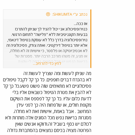
נכתב ע"י SHIKUMTA:
אז ככה...
כנוירופסיכולוג אני יכול להגיד לך שניתן להתרכז
בבעיות הקוגניטיביות ללא "פלישה" לתחום הרגשי.
נוירופסיכולוגיה בדרך כלל לא עוסקת בטיפול דינאמי,
אלא יותר בטיפול דירקטיבי. ואתה צודק, פסיכולוגיה זה
לא אנטיביוטיקה או פלסטר, כי אישיות זה לא מחלה,
או פצע, זה משהו מורכב הרבה יותר. מסגרות של
בריאות הנפש יש מכל הסוגים, נדמה לי שקצת
לחץ כדי להרחיב...
הכללת. חתימה טובה פביאן ב.
מה שניתן לעשות ומה שצריך לעשות זה
לא בהכרח דברים חופפים. כל כך קל לקבל טיפולים
פסיכולוגיים לא מתאימים שזה פשוט פשע.כל כך קל
לא להבין את מטרת הטיפול כשבאים אליו בלי
לדעת כלום עליו .כל כך קל לפספס את השיקום
מקופת חולים, או שלפחות היה כך לפני עידן
המחשב . אבל באמת, אישיות זאת לא מחלה.
מסגרות בריאות נפש מכל הסוגים אלה מותרות ולא
לכולם יש כסף בשביל זה.ודווקא אנשים שאין
הפרוטה מצויה בכיסם נמצאים בהסתברות גדולה