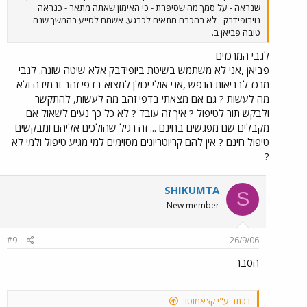
שנראה - על סמך מה שסיפרת - כי האימון שאתה מתאר - כנראה
נוירופידבק - לא בהכרח מתאים לכרגע. אשמח לסייע בהמשך שנה
טובה פביאן ב.
לגבי המרכזים
פביאן ,אני לא משתמש בשיטת ביופידבק אלא שיטה שונה. לגבי
מרכז לבריאות הנפש ,אני אולי יכולן למצוא בדפי זהב ובמידה ולא
מה לעשות ? גם אם מצאתי בדפי זהב מה לעשות, להתקשר
ולבקש תור לטיפול ? איך זה עובד ? לא כל כך נעים לשאול אם
מקבלים שם מפגשים בחינם ... זה רגיל שהולכים אליהם ומבקשים
טיפול חינם ? אין להם קריוטריונים מסוימים למי מגיע טיפול ולמי לא
?
SHIKUMTA
S
New member
#9
26/9/06
הסבר
נכתב ע"י קצאמוטו: