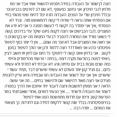
רוצה לךשמור על העבודה במידה ויסכימו להשאיר אותי אבל אני מת
מלחץ לגבי הזיכרון. אני נחשב כמעופף ,לא שם לב לפרטים בכביש וכו'
ובכלל הזיכרון שלי על הפנים. העבדוה הזו זו יכול להיות שינוי מהותי בחיי
אם הפסדתי אותה נראה לי שיהיה לי קשה להתאושש מזה . ונגיד לא
הפסדתי ,איך אני יסתדר בה ?קשה לי לעשות הזמנה כי אני לא יודע את
המוצרים ,לגבי הכבישים אני רוצה לקנות GPS שיקל עלי בדרכים ,קשה
לי כשאני מוריד את הסחורה להסביר לבעלי החנויות מה יש בקרטונים כי
אני רואה את המוצרים אבל לא זוכר מה שמם...... אין לי יותר כסף לטיפול
פסיכולוגי כרגע אני מאודדדד רוצה ללמוד ולכן אני הולך לטיפול במכון
לקשב . אני בלחץ איום .קשה לי לתפקד כל היום עם לחץ !!!! חשוב לציין
,ראיתי למטה בהודעות מקרה דומה ,בכיתה י פרשתי מהלימודים והייתי
כמה שנים טובות בבית עם טלויזה וזהו. לא עבדתי לא למדתי ולא עשיתי
כלום... גם מגיל קטן יותר מעולם לא עשיתי שיעורים לבד ,תמיד עשול י
שיעורים. איך אני יכול לשמור את העבדוה הזו שבמידה והיא עדיין רלונטית
מצידם אני רוצה מאוד להישאר שם ולהישאר בחיים..... מה אני עושה
הלאה ? אני ממתין לתשובות ורוצה לעבור יחד איתכם את הדרך במטרה
לשמר את העבודה ולשרוד ..... איך הגעתי לפורום ,אחרי שאובחנתי בתור
הפרעות קשב וריכוז עם חרדות מתמשכות הפנו אותי לטיפול
בנירופסיכולוגיה בגלל שזה קושר ללקויות למידה וגם לחרדות. כך מצאתי
את הפורום .... תודה רבה. ...