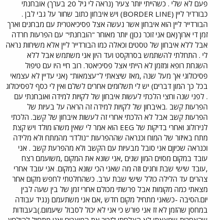
פעם לא שלי . כשהייתי יותר צעיר (נראה לי גיל 20 בערך) אובחנתי
כבורדיר ליין (BORDER LINE) ויש איבחון כתוב שחור על גבי לבן .
הבורדייר ליין הוא איבחון אשר נעשה אצל פסיכיאטרית עם מבחנים וארך
זמן די ארוך(אם אני זוכר נכון) יותר מאוחר "הובחנתי" עם הפרעות חרדה
אבל ללא איבחון של טסטים וכאלה כמו הבורדייר ליין אלא משיחות נראה
לי . התחלתי להשתמש בסרוקסט ועד היון אני משתמש אבל ללא
השגחת רופא ומזמן לא הייתי אצל פסיכיאטר. רוב חיי היו עם טיפול
פסיכולוגי אך מעל שנה ,מאז שיצאתי ל"עצמאות" (אני עדיין לא עצמאי
בכל כך המון דברים) יש לי תשלומים אחרים לשלם ואין לי כסף לפסיכולוג
. לפני שנה וחצי הלכתי לעשות איבחון של לקויות למידה ואובחנתי עם
הפרעות קשב .באיבחון של לקויות למידה זה הראה על בעיות של
הפרעות קשב אבל לא הלכתי אחרי זה לעשות איבחון של קשב. הלכתי
לנירולוג ואחרי בדיקות של EEG הוא אמר לי שאין משהו מולד ויש קצת
מתח באיזור של המוח וכנראה שההפרעות "נולדו" מהמתח ולא מלידה
וכנראה שכיוןם אני סובל מבעיות עם הקשב ולא מהפרעת קשב . אני
עובד במקום מסוים המון שנים ,אני שונא את המקום ,משועמם רצח
,עובד שישי שבת וחגים וזה מה שאני הכי שונא במקום. אני עובד אחרי
צהרים עד הלילה כולל שישי שבת ערב. כשהחלטתי לחפש מקום אחר
מצאתי כמה מקומות אבל פרשתי מכולם אחרי זמן של בין שעה לבין
יום.הסיבה -כשאני מתחיל מקום חדש ,אם אני משתעמם (נגיד עבודה
במחסן שהזמן לא זז אני פורש כי אני לא יכול לסבול שיעמום.)בעבודות
שהאחרות שמצאתי לא הצלחתי לזכור את המוצרים ואני מתחיל להילחץ