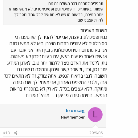
תרגילים למח זה דבר מעולה וזה מה
שפותר בעיות זיכרון. פסיכולוגים ופסיכיאטרים לא ממש עוזר זה
יותר תמיכה, ובריאות הנפש לא מתאים לכל אחד וחסר לך
להיות עצבני שם.
השגות מענינות....
כנוירופסיכולוג בעצמי, אני יכול להגיד לך שהטענה כי
פסיכולוגים לא עוזרים בתחום הזיכרון היא לא ממש נכונה.
אני בא מתחום הנוירופסיכולוגיה, ובין היתר אני עובד עם
אנשים לאחר פגיעות ראש, עם בעיות זיכרון לא פשוטות.
ניתן ללמד את האדם כיצד ללמוד יותר טוב, לארגן המידע
יותר נכון, וכד', ולשפר קשב וזיכרון. ותמיכה רגשית גם
חשובה. לגבי בריאות הנפש, אתה צודק, זה לא מתאים לכל
אחד, ולגבי המשפט האחרון, אני מאחל לך שנה טובה
ומתוקה, ללא עצבים בכלל, לא רק לא במסגרת בריאות
הנפש... חתימה טובה פביאן ב. - מנהל הפורום
lironsag
L
New member
#13
29/9/06