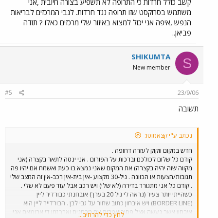
קשב כולל חרדות כי התרופה לא תשפיע בצורה חיובית ,אני
בחיים..... מה אני עושה הלאה ? אני ממתין לתשובות ורוצה לעבור יחד
איתכם את הדרך במטרה לשמר את העבודה ולשרוד ..... איך הגעתי לפורום
משתמש בסרוקסט שזו תרופה נגד חרדות. לגבי המרכזים לבריאות
,אחרי שאובחנתי בתור הפרעות קשב וריכוז עם חרדות מתמשכות הפנו אותי
הנפש ,איפה אני יכול למצוא באיזור שלי מרכזים כאלו ? תודה
לטיפול בנירופסיכולוגיה בגלל שזה קושר ללקויות למידה וגם לחרדות. כך
פביאן..
מצאתי את הפורום .... תודה רבה. ...
SHIKUMTA
S
New member
#5
23/9/06
תשובה
נכתב ע"י קצאמוטו:
חדש במקום וזקוק לעזרה דחופה .
קודם כל שלום לכולכם וברכות על הפורום . אני ינסה לתאר בקצרה (אני
מקווה שזה יהיה בקצרה) את המקום שאני נמצא בו כעת ואשמח אם יהיו פה
תגובות/הצעות או הכוונה . גיל-30 מקצוע -אין בית-אין רכב-אין זה המצב שלי
. קודם כל אני מתגורר בדירה (לא שלי) ויש רכב אבל עוד פעם לא שלי .
כשהייתי יותר צעיר (נראה לי גיל 20 בערך) אובחנתי כבורדיר ליין
(BORDER LINE) ויש איבחון כתוב שחור על גבי לבן . הבורדייר ליין הוא
איבחון אשר נעשה אצל פסיכיאטרית עם מבחנים וארך זמן די ארוך(אם אני
לחץ כדי להרחיב...