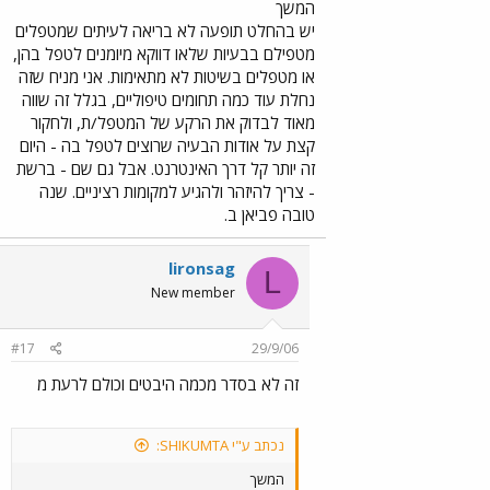
אנשים שאין הפרוטה מצויה בכיסם נמצאים
המשך
בהסתברות גדולה יותר למצבי לחץ והמערכת
יש בהחלט תופעה לא בריאה לעיתים שמטפלים
מטפלת בהם בנוקשות ובאטימות, וזאת מערכת
מטפילם בבעיות שלאו דווקא מיומנים לטפל בהן,
שמורכבת ממעט מאוד מסגרות של בריאות נפש ,
או מטפלים בשיטות לא מתאימות. אני מניח שזה
ולא הידידותיות שבהם .
נחלת עוד כמה תחומים טיפוליים, בגלל זה שווה
מאוד לבדוק את הרקע של המטפל/ת, ולחקור
קצת על אודות הבעיה שרוצים לטפל בה - היום
זה יותר קל דרך האינטרנט. אבל גם שם - ברשת
- צריך להיזהר ולהגיע למקומות רציניים. שנה
טובה פביאן ב.
lironsag
L
New member
#17
29/9/06
זה לא בסדר מכמה היבטים וכולם לרעת מ
נכתב ע"י SHIKUMTA:
המשך