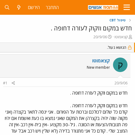
התחבר
הירשם
טיפול CBT
חדש במקום וזקוק לעזרה דחופה .
פ
פ
קצאמוטו
20/9/06
ו
ו
ת
הנושא נעול.
ר
ח
ס
ה
ם
קצאמוטו
ק
נ
ב
New member
ו
ת
ש
א
א
ר
#1
20/9/06
י
ך
חדש במקום וזקוק לעזרה דחופה .
חדש במקום וזקוק לעזרה דחופה .
קודם כל שלום לכולכם וברכות על הפורום . אני ינסה לתאר בקצרה (אני
מקווה שזה יהיה בקצרה) את המקום שאני נמצא בו כעת ואשמח אם יהיו
פה תגובות/הצעות או הכוונה . גיל-30 מקצוע -אין בית-אין רכב-אין זה
המצב שלי . קודם כל אני מתגורר בדירה (לא שלי) ויש רכב אבל עוד