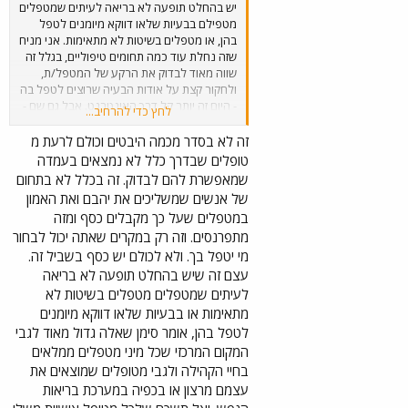
יש בהחלט תופעה לא בריאה לעיתים שמטפלים
מטפילם בבעיות שלאו דווקא מיומנים לטפל
בהן, או מטפלים בשיטות לא מתאימות. אני מניח
שזה נחלת עוד כמה תחומים טיפוליים, בגלל זה
שווה מאוד לבדוק את הרקע של המטפל/ת,
ולחקור קצת על אודות הבעיה שרוצים לטפל בה
- היום זה יותר קל דרך האינטרנט. אבל גם שם -
לחץ כדי להרחיב...
ברשת - צריך להיזהר ולהגיע למקומות רציניים.
שנה טובה פביאן ב.
זה לא בסדר מכמה היבטים וכולם לרעת מ
טופלים שבדרך כלל לא נמצאים בעמדה
שמאפשרת להם לבדוק. זה בכלל לא בתחום
של אנשים שמשליכים את יהבם ואת האמון
במטפלים שעל כך מקבלים כסף ומזה
מתפרנסים. וזה רק במקרים שאתה יכול לבחור
מי יטפל בך. ולא לכולם יש כסף בשביל זה.
עצם זה שיש בהחלט תופעה לא בריאה
לעיתים שמטפלים מטפלים בשיטות לא
מתאימות או בבעיות שלאו דווקא מיומנים
לטפל בהן, אומר סימן שאלה גדול מאוד לגבי
המקום המרכזי שכל מיני מטפלים ממלאים
בחיי הקהילה ולגבי מטופלים שמוצאים את
עצמם מרצון או בכפיה במערכת בריאות