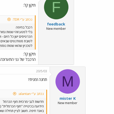
F
תיקון קל:
נכתב ע"י TDR:
feedback
רכבל בחיפה
New member
בלי לפגוע זוהי שטות גמו
הכרטיסים ישן כל היום - 
לטובת סטודנטים שבאים מחו
לטכניון שהוא שטות נוספת
תיקון קל:
הרכבל של גני התערוכה -
20/5/03
M
תחנה זמנית?
נכתב ע"י alantan:
mister K
חדשות לגבי מרכזית חוף הכרמל
New member
הידועה בכינוייה "חוף הכרמלית" (