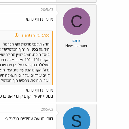
20/5/03
C
מרכזית חוף כרמל
נכתב ע"י alantan:
cmr
חדשות לגבי מרכזית חוף הכרמל
New member
הידועה בכינוייה "חוף הכרמלית" (
מסלולם בחו
ועיריית חיפה. מרכזית חוף הכרמל היא מתק
מרכזית חוף כרמל
בנוסף יופעלו קוים קוים לאוניברס
20/5/03
S
דווחי תנועה עתידיים בגלגלצ: