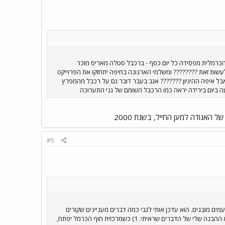
- הכרמלית מפסידה כל יום כסף - ברכבל סטלה מאריס מוכר
 לעשות זאת ???????? ומשלמי הארנונה בחיפה יתחזקו את הפרוייקט
אבל איפה ההיגיון ??????? אגב בעבר דובר גם על רכבל מהמפרץ
עה ביום בירידה יראה כמו הרכבל השומם של גני התערוכה
האגודה למען החייל, בשנת 2000
#5
מים מובנים. הוא עדכן אותי לגבי כמה דברים מעניינים שקורים
באגד חיפה. חשוב לציין תחילה שאלו אינם דברים סופיים והם עשויים להשתנות. כמו כן, זאת אינה עמדה רשמית של אגד אלא ההבנה שלי של הדברים שראיתי. 1) כשמרכזית חוף הכרמל יפתח,