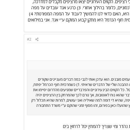
הכרמל. 2) מרכזית חוף הכרמל תכלול שני מערכי רציפים. הקווים העירוניים יצאו מרציפים מקבלים למדרכה,
דבר שהוא נוח לאוטובוס, אך גורם לכך שהמרחק בין הרציפים יהיה גדול. הקווים הבינעירוניים יצאו מרציפי מסרק אלכסוניים, כלומר בהילוך אחורי. 3) כרגע אגד עובדים על מפה
דיאגרמטית לחיפה, שהיא די דומה למה שאיליה ואני עושים, למרות שהיא תכלול רק קווים עורקיים עיקריים. השאלה היא, האם כדאי לנו להמשיך לעבוד על המפה המפורטת? 4)
ית חוף הכרמל היא מתקן קבוע המוקם ע"י אגד. אני במילואים
#2
מים מובנים. הוא עדכן אותי לגבי כמה דברים מעניינים שקורים
באגד חיפה. חשוב לציין תחילה שאלו אינם דברים סופיים והם עשויים להשתנות. כמו כן, זאת אינה עמדה רשמית של אגד אלא ההבנה שלי של הדברים שראיתי. 1) כשמרכזית חוף הכרמל יפתח,
ל. המסלול הטבעתי יבוטל. כל הקווים הבינעירוניים והפרבריים שמגיעים מהדרום יסיימו את
מדרכה, דבר שהוא נוח לאוטובוס, אך גורם לכך שהמרחק בין הרציפים יהיה
חורי. 3) כרגע אגד עובדים על מפה דיאגרמטית לחיפה, שהיא די דומה למה שאיליה ואני עושים, למרות שהיא תכלול רק
בוד על המפה המפורטת? 4) אגב התלונות על מרכזית המפרץ שהועלו כאן בפורום, זהו מסוף זמני שהוקם ע"י משרד התחבורה