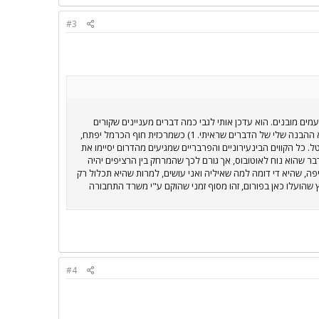
#3
מים מובנים. הוא עדכן אותי לגבי כמה דברים מעניינים שקורים
באגד חיפה. חשוב לציין תחילה שאלו אינם דברים סופיים והם עשויים להשתנות. כמו כן, זאת אינה עמדה רשמית של אגד אלא ההבנה שלי של הדברים שראיתי. 1) כשמרכזית חוף הכרמל יפתח,
ל. המסלול הטבעתי יבוטל. כל הקווים הבינעירוניים והפרבריים שמגיעים מהדרום יסיימו את
מדרכה, דבר שהוא נוח לאוטובוס, אך גורם לכך שהמרחק בין הרציפים יהיה
חורי. 3) כרגע אגד עובדים על מפה דיאגרמטית לחיפה, שהיא די דומה למה שאיליה ואני עושים, למרות שהיא תכלול רק
בוד על המפה המפורטת? 4) אגב התלונות על מרכזית המפרץ שהועלו כאן בפורום, זהו מסוף זמני שהוקם ע"י משרד התחבורה
#4