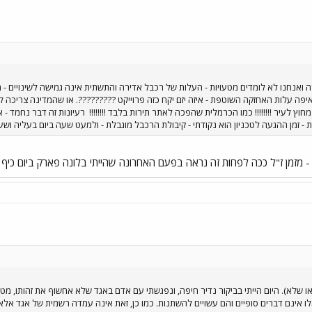
רה ואנחנו לא לומדים מטעויות - העלות של רכבל אדירה והתשתית אינה גמישה לשינויים 
ואיפה עלות האחזקה השוטפת - איזה יזם יקח כזה פרוייקט ?????????. או שהמדינה צריכה
ץ לעיר !!!!!!!! כמו הכרמלית שהפכה לאתר תירות בלבד !!!!!!!!
רעיונות זה דבר נחמד - 
 - זמן ההגעה לטכניון הוא נקודתי - קיבולת הרכבל מוגבלת - ולמעט שעה ביום בעליה וש
 מזמן ז"ל ככה לפחות זה נראה בפעם האחרונה שהייתי בלונה פארק ביום כיף של 
או שלא). היום הייתי בביקור נדיר חיפה, ונפגשתי עם אדם באגד שלא אחשוף את זהותו, מטע