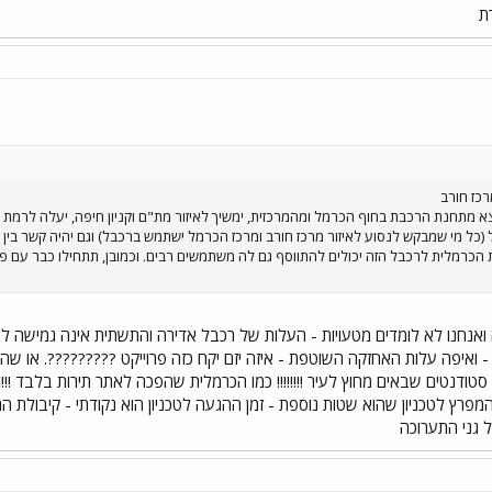
רת
כז חורב
א מתחנת הרכבת בחוף הכרמל ומהמרכזית, ימשיך לאיזור מת"ם וקניון חיפה, יעלה לרמת אש
כל מי שמבקש לנסוע לאיזור מרכז חורב ומרכז הכרמל ישתמש ברכבל) וגם יהיה קשר בין ת
כרמלית לרכבל הזה יכולים להתווסף גם לה משתמשים רבים. וכמובן, תתחילו כבר עם פרו
ה ואנחנו לא לומדים מטעויות - העלות של רכבל אדירה והתשתית אינה גמישה ל
ם - ואיפה עלות האחזקה השוטפת - איזה יזם יקח כזה פרוייקט ?????????. או 
טודנטים שבאים מחוץ לעיר !!!!!!!! כמו הכרמלית שהפכה לאתר תירות בלבד !!!!!!
פרץ לטכניון שהוא שטות נוספת - זמן ההגעה לטכניון הוא נקודתי - קיבולת ה
 גני התערוכה