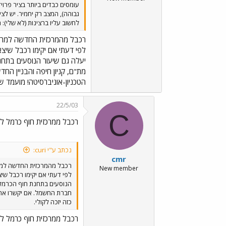
עומסים כבדים ביותר בציר פרוי
גבוהה), המצב רק יחמיר. יש לצי
לחשוב עליו ברצינות (לא שלי):
רכבל מהמרכזית החדשה למרכ
לפי דעתי אם יקימו רכבל שיצא
יעלה גם שיעור הנוסעים בתחנ
מת"ם, קניון חיפה והבניין ה
הטכניון-אוניברסיטה! מועמד שי
22/5/03
C
רכבל ממרכזית חוף כרמל ל
נכתב ע"י curi:
cmr
רכבל מהמרכזית החדשה למר
New member
לפי דעתי אם יקימו רכבל שיצ
הנוסעים בתחנת חוף הכרמל (
חברת החשמל. אם יקשרו את ה
כזה יזכה לקולי.
רכבל ממרכזית חוף כרמל ל