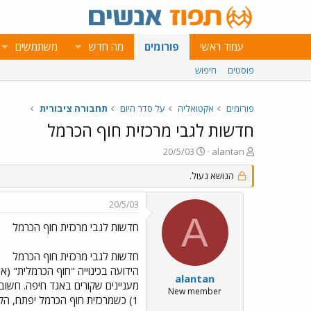
עמוד ראשי
פורומים
מה חדש
משתמשים
פוסטים
חיפוש
פורומים
אקטואליה
על סדר היום
תחבורה ציבורית
חדשות לגבי מרכזית חוף הכרמל
פ
פ
20/5/03
alantan
ו
ו
ת
ר
הנושא נעול.
ח
ס
ה
ם
20/5/03
נ
ב
A
ו
ת
חדשות לגבי מרכזית חוף הכרמל
ש
א
א
ר
חדשות לגבי מרכזית חוף הכרמל
י
הידועה בכינוייה "חוף הכרמלית" (א
ך
alantan
מעניינים שקורים באגד חיפה. חשוב
New member