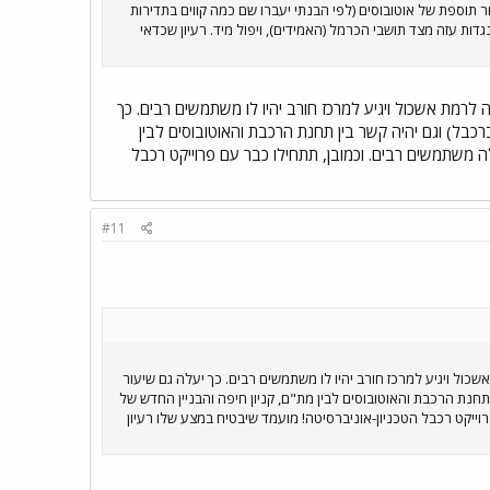
 תוספת של אוטובוסים (לפי הבנתי יעברו שם כמה קווים בתדירות
דות עזה מצד תושבי הכרמל (האמידים), ויפול מיד. רעיון שכדאי
 לרמת אשכול ויגיע למרכז חורב יהיו לו משתמשים רבים. כך
בל) וגם יהיה קשר בין תחנת הרכבת והאוטובוסים לבין
 משתמשים רבים. וכמובן, תתחילו כבר עם פרוייקט רכבל
#11
כול ויגיע למרכז חורב יהיו לו משתמשים רבים. כך יעלה גם שיעור
חנת הרכבת והאוטובוסים לבין מת"ם, קניון חיפה והבניין החדש של
ייקט רכבל הטכניון-אוניברסיטה! מועמד שיבטיח במצע שלו רעיון