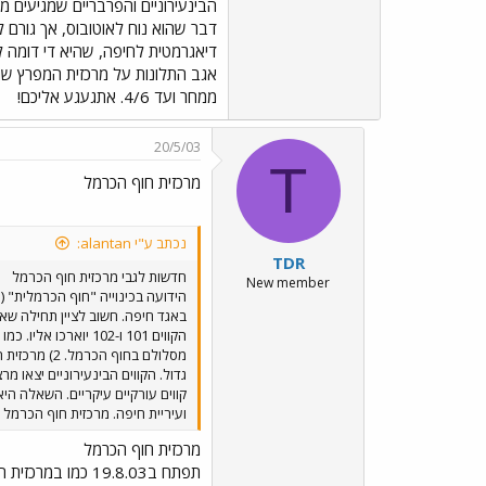
אגב התלונות על מרכזית המפרץ שהוע
ממחר ועד 4/6. אתגעגע אליכם!
20/5/03
T
מרכזית חוף הכרמל
נכתב ע"י alantan:
TDR
חדשות לגבי מרכזית חוף הכרמל
New member
הידועה בכינוייה "חוף הכרמלית" (
מסלולם בחו
ועיריית חיפה. מרכזית חוף הכרמל היא מתק
מרכזית חוף הכרמל
תפתח ב19.8.03 כמו במרכזית המפרץ התחבורה מטירת כרמל ודרום הארץ לא תכנס לחיפה השילוב עם הרכבת נהדר ומי שצריך להמתין יכול לרחוץ בים