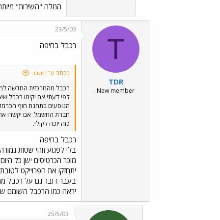
המלה "השירות" מיות
23/5/03
T
רכבל בחיפה
נכתב ע"י curi:
TDR
רכבל מהמרכזית החדשה למר
New member
לפי דעתי אם יקימו רכבל שיצ
הנוסעים בתחנת חוף הכרמל (
חברת החשמל. אם יקשרו את ה
כזה יזכה לקולי.
רכבל בחיפה
בלי לפגוע זוהי שטות גמור
מוכר הכרטיסים ישן כל היו
יתחזקו את הפרוייקט לטובת ס
בעבר דובר גם על רכבל מהמ
יראה כמו הרכבל השומם של
25/5/03