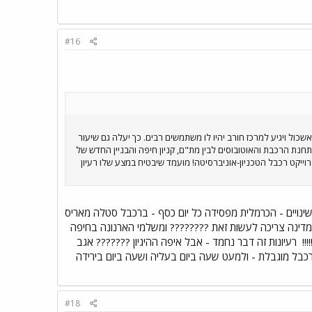
#16
כול ויגיע למרכז חורב יהיו לו משתמשים רבים. כך יעלה גם שיעור
חנת הרכבת והאוטובוסים לבין מת"ם, קניון חיפה והבניין החדש של
ייקט רכבל הטכניון-אוניברסיטה! מועמד שיבטיח במצע שלו רעיון
שינויים - הכרמלית מפסידה כל יום כסף - ברכבל סטלה מאריס
שהמדינה צריכה לעשות זאת ???????? ומשלמי הארנונה בחיפה
!!
רעיונות זה דבר נחמד - אבל איפה ההיגיון ??????? אגב
רכבל מוגבלת - ולמעט שעה ביום בעליה ושעה ביום בירידה
#18