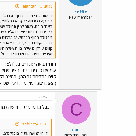
נכתב ע"י alantan:
seffic
חדשות לגבי מרכזית חוף הכרמל
New member
הידועה בכינוייה "חוף הכרמלית" (
מסלולם בחו
ועיריית חיפה. מרכזית חוף הכרמל היא מתק
דווחי תנועה עתידיים בגלגלצ:
עומסים כבדים ביותר בציר פרויד
קווים בתדירות גבוהה), המצב רק
(האמידים), ויפול מיד. רעיון ש
21/5/03
C
רכבל מהמרכזית החדשה למרכ
נכתב ע"י seffic:
curi
דווחי תנועה עתידיים בגלגלצ:
New member