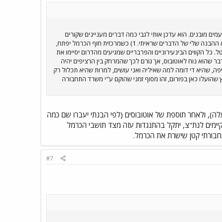
מים מובנים. הוא עדכן אותי לגבי כמה דברים מעניינים שקורים
באגד חיפה. חשוב לציין תחילה שאלו אינם דברים סופיים והם עשויים להשתנות. כמו כן, זאת אינה עמדה רשמית של אגד אלא ההבנה שלי של הדברים שראיתי. 1) כשמרכזית חוף הכרמל יפתח,
ל. המסלול הטבעתי יבוטל. כל הקווים הבינעירוניים והפרבריים שמגיעים מהדרום יסיימו את
מדרכה, דבר שהוא נוח לאוטובוס, אך גורם לכך שהמרחק בין הרציפים יהיה
חורי. 3) כרגע אגד עובדים על מפה דיאגרמטית לחיפה, שהיא די דומה למה שאיליה ואני עושים, למרות שהיא תכלול רק
בוד על המפה המפורטת? 4) אגב התלונות על מרכזית המפרץ שהועלו כאן בפורום, זהו מסוף זמני שהוקם ע"י משרד התחבורה
לה), ולאחר תוספת של אוטובוסים (לפי הבנתי יעברו שם כמה
הקיימים לנת"צ, יתקל בהתנגדות עזה מצד תושבי הכרמל
תחבורתי קטן שישרת את הכרמל.
#7