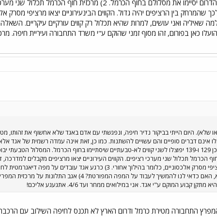
הבינעירוניים והפרבריים שמגיעים מהדרום יסיימו את מסלולם בחוף 
לו כאן בפורום, זהו מסוף זמני שהוקם ע"י משרד התחבורה ועיריית חיפה. מרכז
או שלא). היום הייתי בביקור נדיר חיפה, ונפגשתי עם אדם באגד שלא אחשוף את זהותו, מטע
הקווים 101 ו-102 יוארכו אליו. כמו כן 129 ו-139 יפוצלו לשני קווים לא-טבעתיים שיסתיימו בחוף הכרמ
ף הכרמל. 2) מרכזית חוף הכרמל תכלול שני מערכי רציפים. הקווים העירוניים יצאו מרציפים מקבלים ל
גדול. הקווים הבינעירוניים יצאו מרציפי מסרק אלכסוניים, כלומר בהילוך א
קווים עורקיים עיקריים. השאלה היא, האם כדאי לנו להמשיך לע
ן קבוע המוקם ע"י אגד. אני במילואים ממחר ועד 4/6. אתגעגע אליכם!