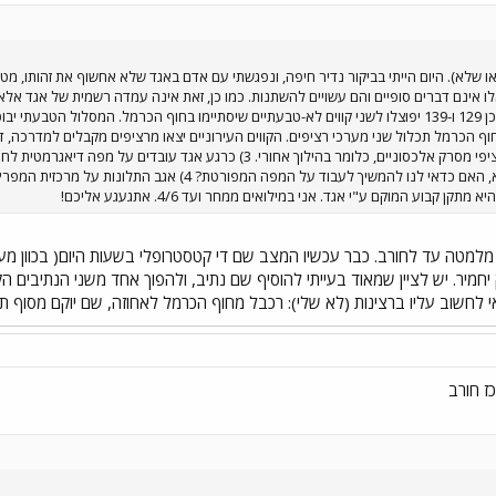
או שלא). היום הייתי בביקור נדיר חיפה, ונפגשתי עם אדם באגד שלא אחשוף את זהותו, מטע
הקווים 101 ו-102 יוארכו אליו. כמו כן 129 ו-139 יפוצלו לשני קווים לא-טבעתיים שיסתיימו בחוף הכרמ
ף הכרמל. 2) מרכזית חוף הכרמל תכלול שני מערכי רציפים. הקווים העירוניים יצאו מרציפים מקבלים ל
גדול. הקווים הבינעירוניים יצאו מרציפי מסרק אלכסוניים, כלומר בהילוך א
קווים עורקיים עיקריים. השאלה היא, האם כדאי לנו להמשיך לע
ן קבוע המוקם ע"י אגד. אני במילואים ממחר ועד 4/6. אתגעגע אליכם!
 מלמטה עד לחורב. כבר עכשיו המצב שם די קטסטרופלי בשעות היום( בכוון מע
 יחמיר. יש לציין שמאוד בעייתי להוסיף שם נתיב, ולהפוך אחד משני הנתיבים 
כדאי לחשוב עליו ברצינות (לא שלי): רכבל מחוף הכרמל לאחוזה, שם יוקם מסוף 
ז חורב