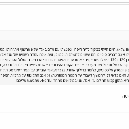
או שלא). היום הייתי בביקור נדיר חיפה, ונפגשתי עם אדם באגד שלא אחשוף את זהותו, מטע
הקווים 101 ו-102 יוארכו אליו. כמו כן 129 ו-139 יפוצלו לשני קווים לא-טבעתיים שיסתיימו בחוף הכרמ
ף הכרמל. 2) מרכזית חוף הכרמל תכלול שני מערכי רציפים. הקווים העירוניים יצאו מרציפים מקבלים ל
גדול. הקווים הבינעירוניים יצאו מרציפי מסרק אלכסוניים, כלומר בהילוך א
קווים עורקיים עיקריים. השאלה היא, האם כדאי לנו להמשיך לע
ן קבוע המוקם ע"י אגד. אני במילואים ממחר ועד 4/6. אתגעגע אליכם!
יטה