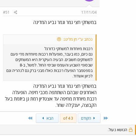
#51
17/11/04
במשחקי חצי גמר וגמר גביע המדינה
נכתב ע"י חן מלינג:
רכבות מיוחדות למשחקי כדורגל
גם כיום, כמו בעבר, מופעלות רכבות מיוחדות מדי פעם
למשחקים חשובים. הבעיה העיקרית היא המשחקים
שבסופי השבוע והעומס שבימי החול. למשל, ב-8
בספטמבר הופעלו רכבות כאלו מבני ברק גם לנהריה וגם
לכיוון אשדוד.
במשחקי חצי גמר וגמר גביע המדינה
האחרונים שבהם השתתפה מכבי חיפה. הופעלה
רכבת מיוחדת מחיפה עד אצטדיון רמת גן ביוזמת בעל
הקבוצה, יענק'לה שחר.
Last
First
הקודם
3 of 4
הבא
הנושא נעול.