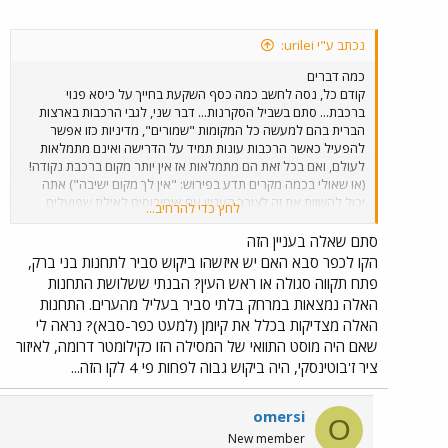
נכתב ע"י urilei:
כמה דברים
קודם כל, נסה לחשב כמה כסף השקעת בחייך על כיסא פנוי
ברכבת... סתם בשביל הסקרנות... דבר שני, לגבי הרכבות בארצות
הברית בהם למעשה כל המקומות "שמורים", מדיניות כזו אפשר
להפעיל כאשר הרכבות עונות תמיד על הדרישה ואינם מתמלאות
לעולם, ואם בכל זאת הם מתמלאות אז אין יותר מקום ברכבת נקודה!
(או שאולי בכמה מקרים תדע בפירוש: "אין לך מקום ישיבה") אתה
יכול להשוות את זה לצורך העניין עם אוטובוסים לאילת שפועלים
לחץ כדי להרחיב...
באותה מדיניות. כשמדובר בנסיעה של 6 שעות לא הגיוני שלא יהיה
לך בה כסא.
סתם שאלה בעניין הזה
הקו לכפר סבא האם יש איזשהו ביקוש סביר לתחנות בני ברק,
פתח תקווה סגולה או ראש העין? הבנתי ששלושת התחנות
האלה נמצאות במרחק בלתי סביר בעליל מהערים. התחנות
האלה מצדיקות בכלל את קיומן (למעט כפר-סבא)? נראה לי
שאם היה מוסט התוואי של המסילה הזו כקילומטר דרומה, לאיזור
ציר ז'בוטינסקי, היה ביקוש גבוה לפחות פי 4 לקו הזה...
omersi
O
New member