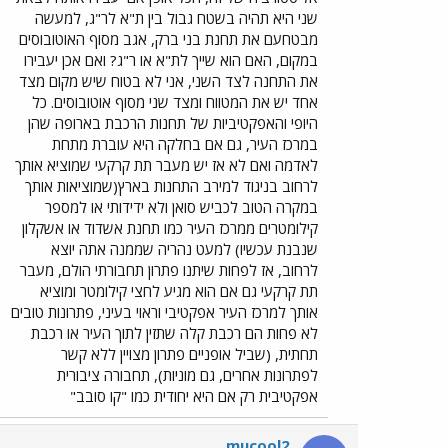
שני היא תהיה בשטח גבול בין ת"א לר"ג, למעשה
מבטחעם את תחנת בני ברק, אגב מסוף האוטובוסים
במקום, האם הוא שייך לת"א או ר"ג? ואם אכן יעבירו
את התחנה לצד השני, אני לא בטוח שיש מקום מצד
אחד יש את המטווח ומצד שני מסוף אוטובוסים. כל
היופי והאפקטיביות של תחנות הרכבת בארופה שהן
במרכז העיר, גם אם בחלקה היא עוברת מתחת
לאדמה ואם לא אז יש מעבר תת קרקעי שמוציא אותך
לרחוב בניגוד למירב התחנות בארץ(שמוציאות אותך
במקרה הטוב לכביש סואן ולא ידידותי או למספר
קילומטרים ממרכז העיר כמו תחנת אשדוד או אשקלון
שנבנת עכשיו) למעט נהריה שממנה אתה יוצא
לרחוב, אז לפחות שיתנו פתרון תחבורתי הולם, מעבר
תת קרקעי גם אם הוא מגיע לחצי קילומטר ומוציא
אותך למרכז העיר אפקטיבי וראוי בעיני, פתרונות טובים
לא פחות הם רכבת קלה שתזין לתוך העיר או רכבת
תחתית, (שביל אופניים פתרון מצויין ללא קשר
לפתרונות אחרים, גם מוניות), תחבורה ציבורית
אפקטיבית רק אם היא יחודית כמו "קו סובב"
mucool2