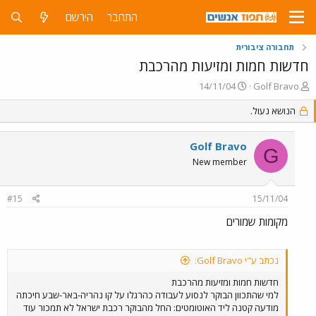
התחבר
הירשם
תחבורה ציבורית
חדשות חמות ומזיעות מהרכבת
פ
פ
14/11/04
Golf Bravo
ו
ו
ת
הנושא נעול.
ר
ח
ס
ה
ם
Golf Bravo
נ
ב
G
ו
ת
New member
ש
א
א
ר
#15
15/11/04
י
ך
מקומות שמורים
נכתב ע"י Golf Bravo:
חדשות חמות ומזיעות מהרכבת
למי שהתכוון הבוקר לנסוע לעבודה כהרגלו על קו נהריה-באר-שבע חיכתה
מודעה קטנה ליד האוטומטים: החל מהבוקר רכבת ישראל לא תמכור עוד