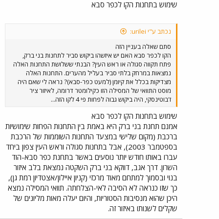
שימוש בתחנות הקו לכפר סבא
נכתב ע"י urilei:
סתם שאלה בעניין הזה
הקו לכפר סבא האם יש איזשהו ביקוש סביר לתחנות בני ברק,
פתח תקווה סגולה או ראש העין? הבנתי ששלושת התחנות האלה
נמצאות במרחק בלתי סביר בעליל מהערים. התחנות האלה
מצדיקות בכלל את קיומן (למעט כפר-סבא)? נראה לי שאם היה
מוסט התוואי של המסילה הזו כקילומטר דרומה, לאיזור ציר
ז'בוטינסקי, היה ביקוש גבוה לפחות פי 4 לקו הזה...
שימוש בתחנות הקו לכפר סבא
אמנם תחנת בני ברק היא באמת בין התחנות הפחות שימושיות
ברכבת (מקום שלישי במצעד התחנות השוממות של הרכבת
בספטמבר 2003), אבל בתחנות סגולה וראש העין צפון ביחד
עברו באותו חודש יותר נוסעים באשר בתחנת כפר סבא-הוד
השרון. דרך אגב, דווקא בני ברק השקטה נמצאת בלב איזור
בנוי ובסמוך למתחם מאוד מרכזי (קניון איילון/אצטדיון רמת גן),
כך שזו כנראה לא הסיבה לאי-הצלחתה. תוואי המסילה נמצא
היכן שהוא מנסיבות הסטוריות, והיום יעלה מאות מליונים של
שקלים לשנותו באיזור זה.