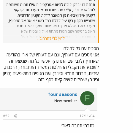
תחנת בני ברק יכולה להיות אטרקטיבית אילו תהיה משותפת
לתל אביב ור"ג, ע"י כמה פתרונות. א. מעבר תת קרקעי
לקניון איילון (יציאה מן המעבר לדלת הקניון הדרומית
שחציית הקניון בקו ישר לדלת בצד השני יציאה אל המסוף),
מעבר כזה הוא לא ארוך הוא פחות ממעבר של תחנת
האוניברסיטה (שם חפרו מתחת איילון) ובטוח שלא
המעברים בלונדון שמגיעים עד למרחקים של מעל
לחץ כדי להרחיב...
לקילומטר ועשרות אלפים משתמשים בהם). ב. חיבור מאזור
המגורים הקרוב בבני ברק ורמת החייל של שביל אופניים אל
מסכים עם כל למילה
התחנה, בתל אביב זה עובד אלפי נוסעים משתמשים
אני מסכים עם דעותיך, וגם עם דעותיו של אורי בהודעה
באופניים להגיע אל התחנות הפזורות בעיר. ג. הקמת קו
שאחריך (לגבי שם התחנה). עכשיו כל מה שנשאר זה
סובב (מפרקית) תחנת בני ברק, רמת החייל, קניון איילון
לשכנע את מקבלי ההחלטות (משרד התחבורה, הרכבת,
מסוף (דרך ר"ח מודיעין), ר"ח זבוטינסקי מזרח (עד רשי
עיריות, חברות תח"צ וכיו"ב) ואת הגופים המושפעים (קניון
הרחוב הראשי של ב"ב) חזרה לתחנת בני ברק.
וכיו"ב) שיכולים לשים קצת כסף בזה.
four seasons
F
New member
#52
17/11/04
כתבתי תגובה לאורי...