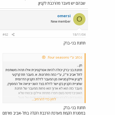
שבהם יש מעבר מהרכבת לקניון.
הרחוב הראשי של ב"ב) חזרה לתחנת בני ברק.
omersi
O
New member
#62
18/11/04
תחנת בני-ברק
נכתב ע"י four seasons:
חן...
תחנת בני ברק יכולה להיות אטרקטיבית אילו תהיה משותפת
לתל אביב ור"ג, ע"י כמה פתרונות. א. מעבר תת קרקעי
לקניון איילון (יציאה מן המעבר לדלת הקניון הדרומית
שחציית הקניון בקו ישר לדלת בצד השני יציאה אל המסוף),
מעבר כזה הוא לא ארוך הוא פחות ממעבר של תחנת
האוניברסיטה (שם חפרו מתחת איילון) ובטוח שלא
המעברים בלונדון שמגיעים עד למרחקים של מעל
לחץ כדי להרחיב...
לקילומטר ועשרות אלפים משתמשים בהם). ב. חיבור מאזור
המגורים הקרוב בבני ברק ורמת החייל של שביל אופניים אל
תחנת בני-ברק
התחנה, בתל אביב זה עובד אלפי נוסעים משתמשים
במסגרת הקמת מערכת הרכבת הקלה בתל-אביב פורסם