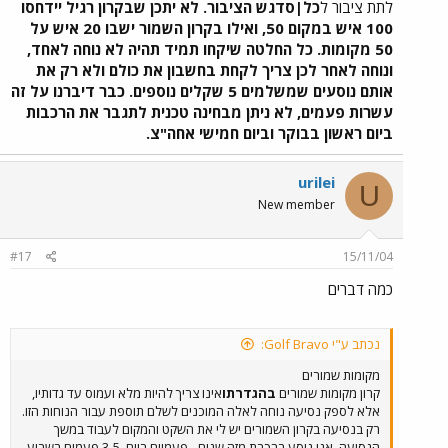
07:21 מת"א מרכז לחיפה, ישבו בקרון השמורים כארבעים איש. הפתרון
לתת ציבור ל
כל|סדגש הציבור. לא יתכן שבקרון רגיל יידחסו
צריך להיות בתגבור הרכבות בימי ראשון בבוקר ובימי חמישי אחר
100 איש במקום 50, ואילו בקרון השמור ישבו 20 איש על
הצהריים ולא בפגיעה בנוסעי הרכבת. היום גם נודע לי כי באופן דומה
50 מקומות. כל החלטה שיקחו תמיד תהיה לא נוחה לאחד,
בוטלו גם המקומות השמורים בימי חמישי בשעות אחר הצהריים. תקוותי
ונוחה לאחר לכן צריך לקחת בחשבון את כולם ולא רק את
היא שאותו בכיר ברכבת שקיבל את ההחלטה ידחק ביום חמישי אחד עם
אותם נוסעים שמשלמים 5 שקלים נוספים. כבר דיברנו על זה
300 חניכי ומדריכי הטכני של חיל האויר בדרך הביתה לחופשת השבת
(עם הקיטבגים כמובן) ויחשוב פעמיים על ההחלטה הזו.
עשרות פעמים, לא ניתן מבחינה טכנית לתגבר את הרכבות
ביום ראשון בבוקר וביום חמישי אחה"צ.
urilei
U
New member
#17
15/11/04
כמה דברים
נכתב ע"י Golf Bravo:
מקומות שמורים
קרון מקומות שמורים
בהגדרתו
אינו צריך להיות מלא ועמוס עד גדותיו,
אלא לספק נסיעה נוחה לאלה המוכנים לשלם תוספת עבור הנוחות הזו.
רק בנסיעה בקרון השמורים יש לי את השקט והמקום לעבוד במשך
הנסיעה. אני נוסע ברכבת מזה שנים - פעמיים ביום, 3-5 פעמים בשבוע