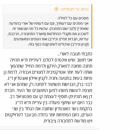
נכתב ע"י חן מלינג:
מסכים עם כל למילה
אני מסכים עם דעותיך, וגם עם דעותיו של אורי בהודעה
שאחריך (לגבי שם התחנה). עכשיו כל מה שנשאר זה
לשכנע את מקבלי ההחלטות (משרד התחבורה, הרכבת,
עיריות, חברות תח"צ וכיו"ב) ואת הגופים המושפעים
(קניון וכיו"ב) שיכולים לשים קצת כסף בזה.
כתבתי תגובה לאורי...
אני חושב שיש אינטרס לכולם. לעיריית ת"א תהייה
תחנה סמוכה לפארק הירקון ולרמת החייל שתהפוך
אותה לעוד יותר אטרקטיבית למגורים ועבודה. לרמת גן
פחות בעיות בתנועה וחניה לקניון איילון ואצטדיון ר"ג.
לבני ברק הנגישות תשתפר לתחנה רק שמהם אני לא
מצפה לעשות משהו למען התושבים של העיר. חברת
דן (או הזכינית) תוסיף לעצמה קו עם פונטציאל רב.
כבר היום יש שיתוף פעולה בין עיריית ת"א לר"ג
בהקמת גשר האצטדיון שחוצה את הנחל בין שני
הערים, היום הפתיחות יותר גדולה מבעבר לפרוייקטים
ויש מודעות לתחבורה ציבורית.