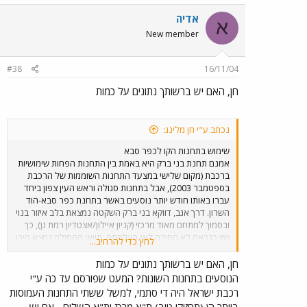
אדיה
א
New member
#38
16/11/04
חן, האם יש ברשותך נתונים על כמות
נכתב ע"י חן מלינג:
שימוש בתחנות הקו לכפר סבא
אמנם תחנת בני ברק היא באמת בין התחנות הפחות שימושיות
ברכבת (מקום שלישי במצעד התחנות השוממות של הרכבת
בספטמבר 2003), אבל בתחנות סגולה וראש העין צפון ביחד
עברו באותו חודש יותר נוסעים באשר בתחנת כפר סבא-הוד
השרון. דרך אגב, דווקא בני ברק השקטה נמצאת בלב איזור בנוי
ובסמוך למתחם מאוד מרכזי (קניון איילון/אצטדיון רמת גן), כך
שזו כנראה לא הסיבה לאי-הצלחתה. תוואי המסילה נמצא היכן
לחץ כדי להרחיב...
שהוא מנסיבות הסטוריות, והיום יעלה מאות מליונים של שקלים
לשנותו באיזור זה.
חן, האם יש ברשותך נתונים על כמות
הנוסעים בתחנות השונות? המעט שפורסם עד כה ע"י
רכבת ישראל היה די סתמי, למשל ששתי התחנות העמוסות