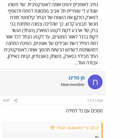
נתיב לאופניים יהפכו אותה לאטרקטיבית. עוד משהו
שנודע לי שעיריית תל אביב מתכוונת לפתח ולהוסיף
לפארק הירקון את השטח של הנחל קילומטר מזרח
מגשר מבצע קדש, כך שהליכה צפונה מתחנת בני
ברק של ארבע דקות לקטע הפארק (הנחל) ועשר
דקות ברגל לאזור המגורים, עד לקטע הנחל לכל אזור
רמת החייל רשת שבילים של אופניים, הפיכת התחנה
למושותפת לשלוש הרשיות תהפוך אותה לאטרקטיבית
החל מבילוי בפארק, משחק באצטדיון, קניות באיילון,
עבודה ועוד...
חן מלינג
ח
New member
#47
17/11/04
מסכים עם כל למילה
נכתב ע"י four seasons:
חן...