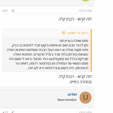
#21
15/11/04
לזה יקראו - רכבת קלה
נכתב ע"י urilei:
סתם שאלה בעניין הזה
הקו לכפר סבא האם יש איזשהו ביקוש סביר לתחנות בני ברק,
פתח תקווה סגולה או ראש העין? הבנתי ששלושת התחנות האלה
נמצאות במרחק בלתי סביר בעליל מהערים. התחנות האלה
מצדיקות בכלל את קיומן (למעט כפר-סבא)? נראה לי שאם היה
מוסט התוואי של המסילה הזו כקילומטר דרומה, לאיזור ציר
ז'בוטינסקי, היה ביקוש גבוה לפחות פי 4 לקו הזה...
לזה יקראו - רכבת קלה
ובמהרה בימיינו
urilei
U
New member
#22
15/11/04