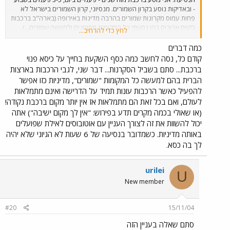
- ובאדיקות נוסע בקרון השמורים. מנסיוני, קרון השמורים בישראל לא
פחות עמוס מקרונות שמורים בהרבה מדינות באירופה (בארה"ב ברכבות
בקוים ארוכים בהן נסעתי כל המקומות מסומנים ולמעשה שמורים...).
לחץ כדי להרחיב...
אגב, מעבר לעובדי הרכבת אשר תמיד יושבים בקרון, יש בו גם חבורה
קבועה של נוסעים נאמנים. ברכבות הבוקר, כמו היום למשל, ברכבת של
כמה דברים
07:21 מת"א מרכז לחיפה, ישבו בקרון השמורים כארבעים איש. הפתרון
קודם כל, נסה לחשב כמה כסף השקעת בחייך על כיסא פנוי
צריך להיות בתגבור הרכבות בימי ראשון בבוקר ובימי חמישי אחר
ברכבת... סתם בשביל הסקרנות... דבר שני, לגבי הרכבות בארצות
הצהריים ולא בפגיעה בנוסעי הרכבת. היום גם נודע לי כי באופן דומה
הברית בהם למעשה כל המקומות "שמורים", מדיניות כזו אפשר
בוטלו גם המקומות השמורים בימי חמישי בשעות אחר הצהריים. תקוותי
להפעיל כאשר הרכבות עונות תמיד על הדרישה ואינם מתמלאות
היא שאותו בכיר ברכבת שקיבל את ההחלטה ידחק ביום חמישי אחד עם
לעולם, ואם בכל זאת הם מתמלאות אז אין יותר מקום ברכבת נקודה!
300 חניכי ומדריכי הטכני של חיל האויר בדרך הביתה לחופשת השבת
(עם הקיטבגים כמובן) ויחשוב פעמיים על ההחלטה הזו.
(או שאולי בכמה מקרים תדע בפירוש: "אין לך מקום ישיבה") אתה
יכול להשוות את זה לצורך העניין עם אוטובוסים לאילת שפועלים
באותה מדיניות. כשמדובר בנסיעה של 6 שעות לא הגיוני שלא יהיה
לך בה כסא.
urilei
U
New member
#20
15/11/04
סתם שאלה בעניין הזה