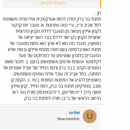
שזו כנראה לא הסיבה לאי-הצלחתה. תוואי המסילה נמצא היכן
לחץ כדי להרחיב...
שהוא מנסיבות הסטוריות, והיום יעלה מאות מליונים של שקלים
לשנותו באיזור זה.
חן...
תחנת בני ברק יכולה להיות אטרקטיבית אילו תהיה משותפת
לתל אביב ור"ג, ע"י כמה פתרונות. א. מעבר תת קרקעי
לקניון איילון (יציאה מן המעבר לדלת הקניון הדרומית
שחציית הקניון בקו ישר לדלת בצד השני יציאה אל
המסוף), מעבר כזה הוא לא ארוך הוא פחות ממעבר של
תחנת האוניברסיטה (שם חפרו מתחת איילון) ובטוח שלא
המעברים בלונדון שמגיעים עד למרחקים של מעל
לקילומטר ועשרות אלפים משתמשים בהם). ב. חיבור מאזור
המגורים הקרוב בבני ברק ורמת החייל של שביל אופניים אל
התחנה, בתל אביב זה עובד אלפי נוסעים משתמשים
באופניים להגיע אל התחנות הפזורות בעיר. ג. הקמת קו
סובב (מפרקית) תחנת בני ברק, רמת החייל, קניון איילון
מסוף (דרך ר"ח מודיעין), ר"ח זבוטינסקי מזרח (עד רשי
הרחוב הראשי של ב"ב) חזרה לתחנת בני ברק.
urilei
U
New member