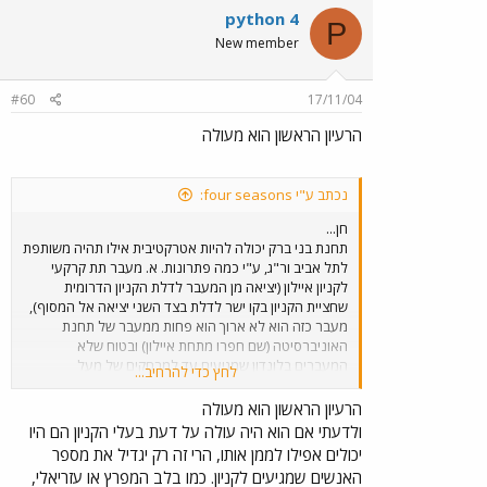
python 4
P
New member
#60
17/11/04
הרעיון הראשון הוא מעולה
נכתב ע"י four seasons:
חן...
תחנת בני ברק יכולה להיות אטרקטיבית אילו תהיה משותפת
לתל אביב ור"ג, ע"י כמה פתרונות. א. מעבר תת קרקעי
לקניון איילון (יציאה מן המעבר לדלת הקניון הדרומית
שחציית הקניון בקו ישר לדלת בצד השני יציאה אל המסוף),
מעבר כזה הוא לא ארוך הוא פחות ממעבר של תחנת
האוניברסיטה (שם חפרו מתחת איילון) ובטוח שלא
המעברים בלונדון שמגיעים עד למרחקים של מעל
לחץ כדי להרחיב...
לקילומטר ועשרות אלפים משתמשים בהם). ב. חיבור מאזור
המגורים הקרוב בבני ברק ורמת החייל של שביל אופניים אל
הרעיון הראשון הוא מעולה
התחנה, בתל אביב זה עובד אלפי נוסעים משתמשים
ולדעתי אם הוא היה עולה על דעת בעלי הקניון הם היו
באופניים להגיע אל התחנות הפזורות בעיר. ג. הקמת קו
יכולים אפילו לממן אותו, הרי זה רק יגדיל את מספר
סובב (מפרקית) תחנת בני ברק, רמת החייל, קניון איילון
האנשים שמגיעים לקניון. כמו בלב המפרץ או עזריאלי,
מסוף (דרך ר"ח מודיעין), ר"ח זבוטינסקי מזרח (עד רשי