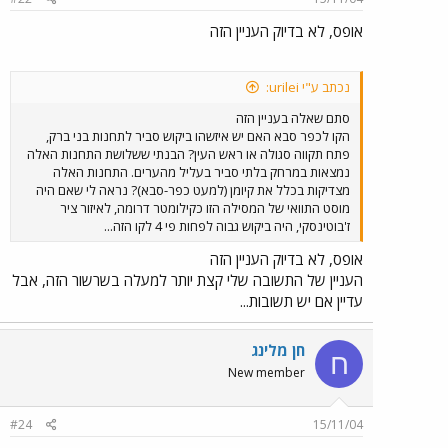
אופס, לא בדיוק העניין הזה
נכתב ע"י urilei:
סתם שאלה בעניין הזה
הקו לכפר סבא האם יש איזשהו ביקוש סביר לתחנות בני ברק,
פתח תקווה סגולה או ראש העין? הבנתי ששלושת התחנות האלה
נמצאות במרחק בלתי סביר בעליל מהערים. התחנות האלה
מצדיקות בכלל את קיומן (למעט כפר-סבא)? נראה לי שאם היה
מוסט התוואי של המסילה הזו כקילומטר דרומה, לאיזור ציר
ז'בוטינסקי, היה ביקוש גבוה לפחות פי 4 לקו הזה...
אופס, לא בדיוק העניין הזה
העניין של התשובה שלי קצת יותר למעלה בשרשור הזה, אבל
עדיין אם יש תשובות...
חן מלינג
ח
New member
#24
15/11/04