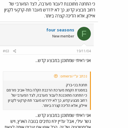
באופניים להגיע אל התחנות הפזורות בעיר. ג. הקמת קו
כי התחנה מתוכננת לעבור מערבה, לצד המערבי של
סובב (מפרקית) תחנת בני ברק, רמת החייל, קניון איילון
רחוב מבצע קדש, כך לא ידררש מעבר תת-קרקעי לקניון
מסוף (דרך ר"ח מודיעין), ר"ח זבוטינסקי מזרח (עד רשי
איילון, אלא הליכה קצרה ביותר.
הרחוב הראשי של ב"ב) חזרה לתחנת בני ברק.
four seasons
F
New member
#63
19/11/04
אני ראיתי שמתוכנן במבצע קדש...
נכתב ע"י omersi:
תחנת בני-ברק
במסגרת הקמת מערכת הרכבת הקלה בתל-אביב פורסם
כי התחנה מתוכננת לעבור מערבה, לצד המערבי של
רחוב מבצע קדש, כך לא ידררש מעבר תת-קרקעי לקניון
איילון, אלא הליכה קצרה ביותר.
אני ראיתי שמתוכנן במבצע קדש...
גשר עילי, אבל עדיין יהיו נתיבים בגובה הארץ, ויש
אליסטורציה של זה, הכל אופן אם יעבירו אותה לצאת