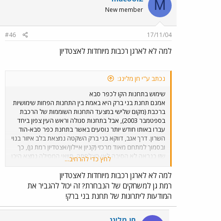
M
New member
#46
17/11/04
למה לא לארגן רכבות מיוחדות לאצטדיון
נכתב ע"י חן מלינג:
שימוש בתחנות הקו לכפר סבא
אמנם תחנת בני ברק היא באמת בין התחנות הפחות שימושיות
ברכבת (מקום שלישי במצעד התחנות השוממות של הרכבת
בספטמבר 2003), אבל בתחנות סגולה וראש העין צפון ביחד
עברו באותו חודש יותר נוסעים באשר בתחנת כפר סבא-הוד
השרון. דרך אגב, דווקא בני ברק השקטה נמצאת בלב איזור בנוי
ובסמוך למתחם מאוד מרכזי (קניון איילון/אצטדיון רמת גן), כך
שזו כנראה לא הסיבה לאי-הצלחתה. תוואי המסילה נמצא היכן
לחץ כדי להרחיב...
שהוא מנסיבות הסטוריות, והיום יעלה מאות מליונים של שקלים
לשנותו באיזור זה.
למה לא לארגן רכבות מיוחדות לאצטדיון
רמת גן למשחקים של הנבחרת? זה יכול להגביר את
המודעות ליתרונות של תחנת בני ברק!
חן מלינג