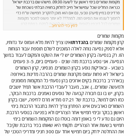
מקומות שמורים בימי ראשון עד לשעה 09:30. מישהו שם ברכבת ישראל
כנראה החליט שכל עמישראל חייב לחלוק בחוויה הבלתי נשכחת של
סרדינים במיץ (זיעה) טבעי, גם אם הוא מוכן להקריב חמישה ש"ח כדי
לחסוך לעצמו את הסיוט הזה. למה??? לא יותר פשוט למכור מקומות
שמורים לכל דיכפין בקופות. באותה עת להורות לפקח, בפתח קרון
לחץ כדי להרחיב...
השמורים, כי ימכור מקומות נוספים (כמידת המושבים הפנויים בקרון - בדיוק
כמו באוטובוס) למי שלאחר שעלה לרכבת, שינה דעתו ומוכן בכל להיפרד
מקומות שמורים
מחמישה ש"ח כדי שלא להימחץ בהמון? כך ינוצלו המושבים בקרון
קרון מקומות שמורים
בהגדרתו
אינו צריך להיות מלא ועמוס עד גדותיו,
השמורים ועדיין מי שמוכן לקנות כרטיס שמור ימצא מושב פנוי. הרי הפקחים
אלא לספק נסיעה נוחה לאלה המוכנים לשלם תוספת עבור הנוחות
ברכבות העמוסות של ימי ראשון בין כה וכה אינם עוברים בקרונות, זה פשוט
הזו. רק בנסיעה בקרון השמורים יש לי את השקט והמקום לעבוד במשך
בלתי אפשרי לפלס את הדרך בהמון האדם. אני באופן אישי ויתרתי על
הנסיעה. אני נוסע ברכבת מזה שנים - פעמיים ביום, 3-5 פעמים
הרכבת היום (וכך אעשה לדאבוני בימי ראשון, בעתיד הנראה לעין) חזרתי
בשבוע - ובאדיקות נוסע בקרון השמורים. מנסיוני, קרון השמורים
למכונית בחניה ותרמתי את חלקי לזיהום האויר ולעומס בכבישים, הכל
באדיבות רכבת ישראל.
בישראל לא פחות עמוס מקרונות שמורים בהרבה מדינות באירופה
(בארה"ב ברכבות בקוים ארוכים בהן נסעתי כל המקומות מסומנים
ולמעשה שמורים...). אגב, מעבר לעובדי הרכבת אשר תמיד יושבים
בקרון, יש בו גם חבורה קבועה של נוסעים נאמנים. ברכבות הבוקר,
כמו היום למשל, ברכבת של 07:21 מת"א מרכז לחיפה, ישבו בקרון
השמורים כארבעים איש. הפתרון צריך להיות בתגבור הרכבות בימי
ראשון בבוקר ובימי חמישי אחר הצהריים ולא בפגיעה בנוסעי הרכבת.
היום גם נודע לי כי באופן דומה בוטלו גם המקומות השמורים בימי
חמישי בשעות אחר הצהריים. תקוותי היא שאותו בכיר ברכבת שקיבל
את ההחלטה ידחק ביום חמישי אחד עם 300 חניכי ומדריכי הטכני של