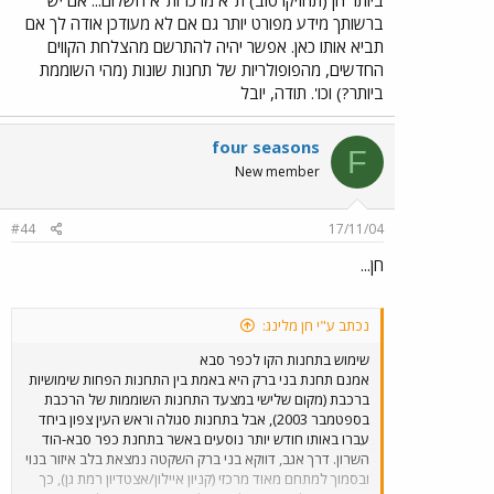
ביותר הן (תחזיקו טוב) ת"א מרכז ות"א השלום... אם יש
ברשותך מידע מפורט יותר גם אם לא מעודכן אודה לך אם
תביא אותו כאן. אפשר יהיה להתרשם מהצלחת הקווים
החדשים, מהפופולריות של תחנות שונות (מהי השוממת
ביותר?) וכו'. תודה, יובל
four seasons
F
New member
#44
17/11/04
חן...
נכתב ע"י חן מלינג:
שימוש בתחנות הקו לכפר סבא
אמנם תחנת בני ברק היא באמת בין התחנות הפחות שימושיות
ברכבת (מקום שלישי במצעד התחנות השוממות של הרכבת
בספטמבר 2003), אבל בתחנות סגולה וראש העין צפון ביחד
עברו באותו חודש יותר נוסעים באשר בתחנת כפר סבא-הוד
השרון. דרך אגב, דווקא בני ברק השקטה נמצאת בלב איזור בנוי
ובסמוך למתחם מאוד מרכזי (קניון איילון/אצטדיון רמת גן), כך