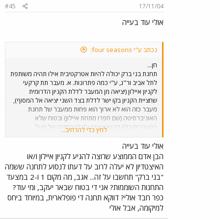
#45
17/11/04
אולי עוד בעייה
נכתב ע"י four seasons:
חן...
תחנת בני ברק יכולה להיות אטרקטיבית אילו תהיה משותפת
לתל אביב ור"ג, ע"י כמה פתרונות. א. מעבר תת קרקעי
לקניון איילון (יציאה מן המעבר לדלת הקניון הדרומית
שחציית הקניון בקו ישר לדלת בצד השני יציאה אל המסוף),
מעבר כזה הוא לא ארוך הוא פחות ממעבר של תחנת
האוניברסיטה (שם חפרו מתחת איילון) ובטוח שלא
המעברים בלונדון שמגיעים עד למרחקים של מעל
לחץ כדי להרחיב...
לקילומטר ועשרות אלפים משתמשים בהם). ב. חיבור מאזור
המגורים הקרוב בבני ברק ורמת החייל של שביל אופניים אל
אולי עוד בעייה
התחנה, בתל אביב זה עובד אלפי נוסעים משתמשים
הבן אדם הממוצע שרוצה להגיע לקניון איילון ו/או
באופניים להגיע אל התחנות הפזורות בעיר. ג. הקמת קו
האיצטדיון לא יעלה לרוב על דעתו לנסוע לתחנה ששמה
סובב (מפרקית) תחנת בני ברק, רמת החייל, קניון איילון
"בני ברק" תחשבו על זה... אגב, מה מקום 1 ו-2 במצעד
מסוף (דרך ר"ח מודיעין), ר"ח זבוטינסקי מזרח (עד רשי
התחנות השוממות? אני די בטוח שבאר יעקב, ומי עוד?
הרחוב הראשי של ב"ב) חזרה לתחנת בני ברק.
כפר חבד אולי? דווקא תחנה די פופלארית, במיוחד ביחס
למיקומה, אבל אולי