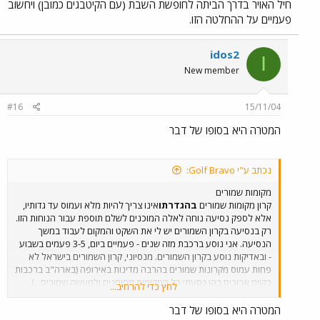
חיל האויר בדרך הביתה לחופשת השבת (עם הקיטבגים כמובן) ויחשוב
פעמיים על ההחלטה הזו.
idos2
I
New member
#16
15/11/04
המטרה היא בסופו של דבר
נכתב ע"י Golf Bravo:
מקומות שמורים
קרון מקומות שמורים
בהגדרתו
אינו צריך להיות מלא ועמוס עד גדותיו,
אלא לספק נסיעה נוחה לאלה המוכנים לשלם תוספת עבור הנוחות הזו.
רק בנסיעה בקרון השמורים יש לי את השקט והמקום לעבוד במשך
הנסיעה. אני נוסע ברכבת מזה שנים - פעמיים ביום, 3-5 פעמים בשבוע
- ובאדיקות נוסע בקרון השמורים. מנסיוני, קרון השמורים בישראל לא
פחות עמוס מקרונות שמורים בהרבה מדינות באירופה (בארה"ב ברכבות
בקוים ארוכים בהן נסעתי כל המקומות מסומנים ולמעשה שמורים...).
לחץ כדי להרחיב...
אגב, מעבר לעובדי הרכבת אשר תמיד יושבים בקרון, יש בו גם חבורה
קבועה של נוסעים נאמנים. ברכבות הבוקר, כמו היום למשל, ברכבת של
המטרה היא בסופו של דבר