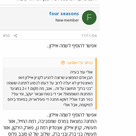
four seasons
F
New member
#50
17/11/04
אפשר להוסיף לשמה איילון...
נכתב ע"י urilei:
אולי עוד בעייה
הבן אדם הממוצע שרוצה להגיע לקניון איילון ו/או
האיצטדיון לא יעלה לרוב על דעתו לנסוע לתחנה ששמה
"בני ברק" תחשבו על זה... אגב, מה מקום 1 ו-2 במצעד
התחנות השוממות? אני די בטוח שבאר יעקב, ומי עוד?
כפר חבד אולי? דווקא תחנה די פופלארית, במיוחד ביחס
למיקומה, אבל אולי
אפשר להוסיף לשמה איילון...
התחנה נמצאת במרכז שמסביבה, רמת החייל, אזור
תעשיה, קניון איילון, אצטדיון רמת גן, פארק הירקון, אזור
תעשיה בני ברק ובני ברק, שילוב של קו סובב פלוס