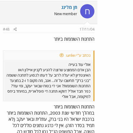
חן מלינג
ח
New member
#48
17/11/04
התחנות השוממות ביותר
נכתב ע"י urilei:
אולי עוד בעייה
הבן אדם הממוצע שרוצה להגיע לקניון איילון ו/או
האיצטדיון לא יעלה לרוב על דעתו לנסוע לתחנה ששמה
"בני ברק" תחשבו על זה... אגב, מה מקום 1 ו-2 במצעד
התחנות השוממות? אני די בטוח שבאר יעקב, ומי עוד?
כפר חבד אולי? דווקא תחנה די פופלארית, במיוחד ביחס
למיקומה, אבל אולי
התחנות השוממות ביותר
במהלך חודשי שנת 2003, התחנות השוממות ביותר
ברכבת ישראל היו בני ברק, עתלית ובאר יעקב (לא
תמיד בסדר הזה). אין לי כרגע נתונים כוללים לכל
השנה, אבל המשפט הנ"ל נכון לכל חודש בה.