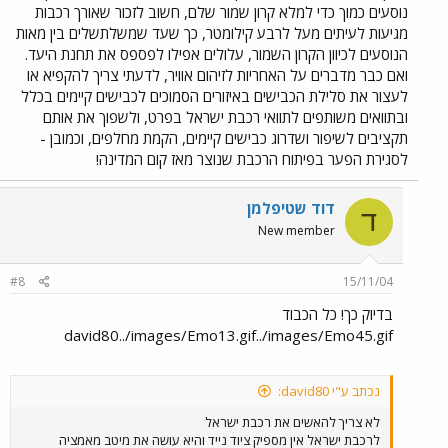
נוסעים כמוך כדי למלא קרון שמור שלם, חשוב לזכור שאורך רכבות
למכונית בחניה ותרמתי את חלקי לזיהום האויר ולעומס בכבישים, הכל
באדיבות רכבת ישראל.
מגיעות לעיתים מעל לרבע קילומטר, כך שעד שמשלתשלים בין מאות
הנוסעים לכיוון הקרון השמור, עלולים אפילו לפספס את תחנת היעד.
ואם כבר מדברים על האחריות לזיהום אוויר, לדעתי צריך להקפיא או
לעצור את סלילת הכבישים באיזורים הסמוכים לכבישים קיימים בכלל
ובתוואים משותפים לתוואי רכבת ישראל בפרט, ולשפוך את אותם
תקציבים לשיפור ושדרוג כבישים קיימים, הקמת מחלפים, וכמובן -
לסגירת הפער בפיתוח הרכבת שנוצר מאז קום המדינה!
דוד שטיפלמן
ד
New member
#8
15/11/04
בדיוק כך! כל הכבוד
david80../images/Emo13.gif../images/Emo45.gif
נכתב ע"י david80:
לא צריך להאשים את רכבת ישראל
לרכבת ישראל אין מספיק ציוד נייד והיא עושה את מיטב מאמציה