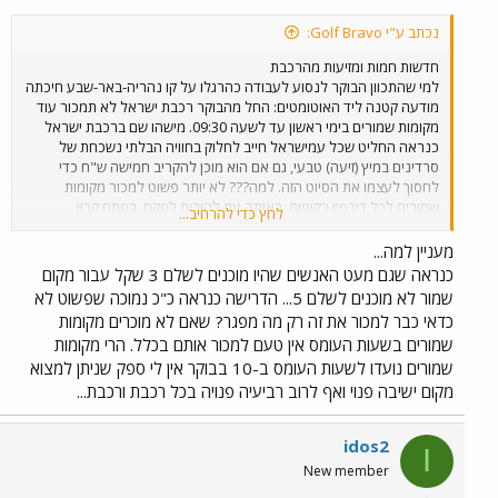
נכתב ע"י Golf Bravo:
חדשות חמות ומזיעות מהרכבת
למי שהתכוון הבוקר לנסוע לעבודה כהרגלו על קו נהריה-באר-שבע חיכתה
מודעה קטנה ליד האוטומטים: החל מהבוקר רכבת ישראל לא תמכור עוד
מקומות שמורים בימי ראשון עד לשעה 09:30. מישהו שם ברכבת ישראל
כנראה החליט שכל עמישראל חייב לחלוק בחוויה הבלתי נשכחת של
סרדינים במיץ (זיעה) טבעי, גם אם הוא מוכן להקריב חמישה ש"ח כדי
לחסוך לעצמו את הסיוט הזה. למה??? לא יותר פשוט למכור מקומות
שמורים לכל דיכפין בקופות. באותה עת להורות לפקח, בפתח קרון
לחץ כדי להרחיב...
השמורים, כי ימכור מקומות נוספים (כמידת המושבים הפנויים בקרון - בדיוק
כמו באוטובוס) למי שלאחר שעלה לרכבת, שינה דעתו ומוכן בכל להיפרד
מעניין למה...
מחמישה ש"ח כדי שלא להימחץ בהמון? כך ינוצלו המושבים בקרון
כנראה שגם מעט האנשים שהיו מוכנים לשלם 3 שקל עבור מקום
השמורים ועדיין מי שמוכן לקנות כרטיס שמור ימצא מושב פנוי. הרי הפקחים
שמור לא מוכנים לשלם 5... הדרישה כנראה כ"כ נמוכה שפשוט לא
ברכבות העמוסות של ימי ראשון בין כה וכה אינם עוברים בקרונות, זה פשוט
כדאי כבר למכור את זה רק מה מפגר? שאם לא מוכרים מקומות
בלתי אפשרי לפלס את הדרך בהמון האדם. אני באופן אישי ויתרתי על
שמורים בשעות העומס אין טעם למכור אותם בכלל. הרי מקומות
הרכבת היום (וכך אעשה לדאבוני בימי ראשון, בעתיד הנראה לעין) חזרתי
שמורים נועדו לשעות העומס ב-10 בבוקר אין לי ספק שניתן למצוא
למכונית בחניה ותרמתי את חלקי לזיהום האויר ולעומס בכבישים, הכל
באדיבות רכבת ישראל.
מקום ישיבה פנוי ואף לרוב רביעיה פנויה בכל רכבת ורכבת...
idos2
I
New member