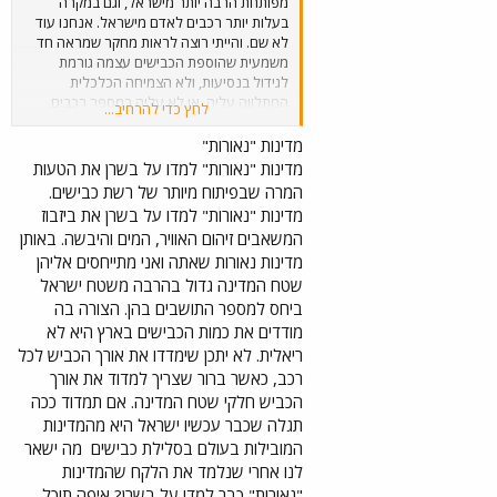
מפותחת הרבה יותר מישראל, וגם במקרה
בעלות יותר רכבים לאדם מישראל. אנחנו עוד
לא שם. והייתי רוצה לראות מחקר שמראה חד
משמעית שהוספת הכבישים עצמה גורמת
לגידול בנסיעות, ולא הצמיחה הכלכלית
המתלווה עליה, או לא עליה במספר רכבים,
לחץ כדי להרחיב...
וכד'.
מדינות "נאורות"
מדינות "נאורות" למדו על בשרן את הטעות
המרה שבפיתוח מיותר של רשת כבישים.
מדינות "נאורות" למדו על בשרן את ביזבוז
המשאבים זיהום האוויר, המים והיבשה. באותן
מדינות נאורות שאתה ואני מתייחסים אליהן
שטח המדינה גדול בהרבה משטח ישראל
ביחס למספר התושבים בהן. הצורה בה
מודדים את כמות הכבישים בארץ היא לא
ריאלית. לא יתכן שימדדו את אורך הכביש לכל
רכב, כאשר ברור שצריך למדוד את אורך
הכביש חלקי שטח המדינה. אם תמדוד ככה
תגלה שכבר עכשיו ישראל היא מהמדינות
המובילות בעולם בסלילת כבישים
מה ישאר
לנו אחרי שנלמד את הלקח שהמדינות
"נאורות" כבר למדו על בשרן? איפה תוכל