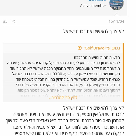
Active member
#5
15/11/04
לא צריך להאשים את רכבת ישראל
נכתב ע"י Golf Bravo:
חדשות חמות ומזיעות מהרכבת
למי שהתכוון הבוקר לנסוע לעבודה כהרגלו על קו נהריה-באר-שבע חיכתה
מודעה קטנה ליד האוטומטים: החל מהבוקר רכבת ישראל לא תמכור עוד
מקומות שמורים בימי ראשון עד לשעה 09:30. מישהו שם ברכבת ישראל
כנראה החליט שכל עמישראל חייב לחלוק בחוויה הבלתי נשכחת של
סרדינים במיץ (זיעה) טבעי, גם אם הוא מוכן להקריב חמישה ש"ח כדי
לחסוך לעצמו את הסיוט הזה. למה??? לא יותר פשוט למכור מקומות
שמורים לכל דיכפין בקופות. באותה עת להורות לפקח, בפתח קרון
לחץ כדי להרחיב...
השמורים, כי ימכור מקומות נוספים (כמידת המושבים הפנויים בקרון - בדיוק
כמו באוטובוס) למי שלאחר שעלה לרכבת, שינה דעתו ומוכן בכל להיפרד
לא צריך להאשים את רכבת ישראל
מחמישה ש"ח כדי שלא להימחץ בהמון? כך ינוצלו המושבים בקרון
לרכבת ישראל אין מספיק ציוד נייד והיא עושה את מיטב מאמציה
השמורים ועדיין מי שמוכן לקנות כרטיס שמור ימצא מושב פנוי. הרי הפקחים
לפתרון הצפיפות ברכבת, ובלית ברירה היא נאלצת מדי פעם 'למשוך
ברכבות העמוסות של ימי ראשון בין כה וכה אינם עוברים בקרונות, זה פשוט
את השמיכה' מפה לשם ולוותר על דבר שלא מביא תועלת מעבר
בלתי אפשרי לפלס את הדרך בהמון האדם. אני באופן אישי ויתרתי על
להקלה על עומס הנוסעים ה'קמצנים' ואני לא בטוח שיש מספיק
הרכבת היום (וכך אעשה לדאבוני בימי ראשון, בעתיד הנראה לעין) חזרתי