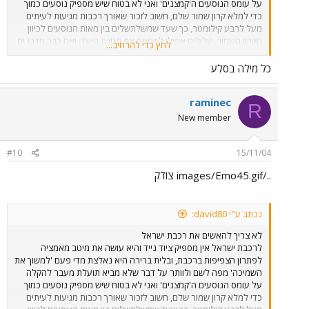
על עומס הנוסעים ה'קמצנים' ואני לא בטוח שיש מספיק נוסעים כמוך
כדי למלא קרון שמור שלם, חשוב לזכור שאורך רכבות מגיעות לעיתים
מעל לרבע קילומטר, כך שעד שמשלתשלים בין מאות הנוסעים לכיוון
הקרון השמור, עלולים אפילו לפספס את תחנת היעד. ואם כבר מדברים
לחץ כדי להרחיב...
על האחריות לזיהום אוויר, לדעתי צריך להקפיא או לעצור את סלילת
הכבישים באיזורים הסמוכים לכבישים קיימים בכלל ובתוואים משותפים
כל מילה בסלע
לתוואי רכבת ישראל בפרט, ולשפוך את אותם תקציבים לשיפור ושדרוג
כבישים קיימים, הקמת מחלפים, וכמובן - לסגירת הפער בפיתוח הרכבת
raminec
שנוצר מאז קום המדינה!
R
New member
#10
15/11/04
../images/Emo45.gif צודק
נכתב ע"י david80:
לא צריך להאשים את רכבת ישראל
לרכבת ישראל אין מספיק ציוד נייד והיא עושה את מיטב מאמציה
לפתרון הצפיפות ברכבת, ובלית ברירה היא נאלצת מדי פעם 'למשוך את
השמיכה' מפה לשם ולוותר על דבר שלא מביא תועלת מעבר להקלה
על עומס הנוסעים ה'קמצנים' ואני לא בטוח שיש מספיק נוסעים כמוך
כדי למלא קרון שמור שלם, חשוב לזכור שאורך רכבות מגיעות לעיתים