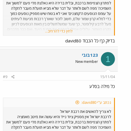
לפתרון הצפיפות ברכבת, ובלית ברירה היא נאלצת מדי פעם 'למשוך את
השמיכה' מפה לשם ולוותר על דבר שלא מביא תועלת מעבר להקלה
על עומס הנוסעים ה'קמצנים' ואני לא בטוח שיש מספיק נוסעים כמוך
כדי למלא קרון שמור שלם, חשוב לזכור שאורך רכבות מגיעות לעיתים
מעל לרבע קילומטר, כך שעד שמשלתשלים בין מאות הנוסעים לכיוון
הקרון השמור, עלולים אפילו לפספס את תחנת היעד. ואם כבר מדברים
לחץ כדי להרחיב...
על האחריות לזיהום אוויר, לדעתי צריך להקפיא או לעצור את סלילת
הכבישים באיזורים הסמוכים לכבישים קיימים בכלל ובתוואים משותפים
בדיוק כך! כל הכבוד david80
לתוואי רכבת ישראל בפרט, ולשפוך את אותם תקציבים לשיפור ושדרוג
כבישים קיימים, הקמת מחלפים, וכמובן - לסגירת הפער בפיתוח הרכבת
123בובי
שנוצר מאז קום המדינה!
1
New member
#9
15/11/04
כל מילה בסלע
נכתב ע"י david80:
לא צריך להאשים את רכבת ישראל
לרכבת ישראל אין מספיק ציוד נייד והיא עושה את מיטב מאמציה
לפתרון הצפיפות ברכבת, ובלית ברירה היא נאלצת מדי פעם 'למשוך את
השמיכה' מפה לשם ולוותר על דבר שלא מביא תועלת מעבר להקלה