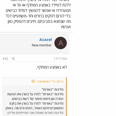
ללכת לטייל? באמצע המחלף או על אי
תנועה??? אי אפשר להמשיך לסלול כבישים
בלי לגרום לנזקים ברורים וחד-משמעיים לכל
מה שנמצא בסביבתם. חייבים להפסיק כאן
ועכשיו
Azazel
A
New member
#42
17/11/04
לא באמצע המחלף,
נכתב ע"י raminec:
מדינות "נאורות"
מדינות "נאורות" למדו על בשרן את הטעות
המרה שבפיתוח מיותר של רשת כבישים.
מדינות "נאורות" למדו על בשרן את ביזבוז
המשאבים זיהום האוויר, המים והיבשה. באותן
מדינות נאורות שאתה ואני מתייחסים אליהן