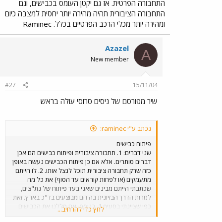
התחבורה הפרטית. אז גם יקטן העומס בכבישים, וגם
התחבורה הציבורית תהיה מהירה יותר יחסית למצבה כיום
ומהירה יותר מכלי הרכב הפרטיים בכלל. Raminec
Azazel
A
New member
#27
15/11/04
שיר מפורסם של ניסים סרוסי עולה בראש
נכתב ע"י raminec:
פיתוח כבישים
שני דברים: 1. תחבורה ציבורית ופיתוח כבישים הם אכן
דברים סותרים. אלא אם כן פיתוח הכבישים נעשה באופן
כזה שרק תחבורה ציבורית תוכל לנצל אותו. 2. לו הייתם
מתעמקים (או לפחות קוראים עד הסוף) את כל מה
שכתבתי הייתם מבינים שאני בעד פיתוח של נת"צים,
למרות הדרך הבזיונית בה הם מבוצעים בד"כ בארץ. זאת
כפי שציינתי בסעיף 1. בנוסף, אם סללנו את הכבישים
לחץ כדי להרחיב...
שסללנו (וחלקם בהחלט מיותר, אין ספק) אז עדיף לתחזק