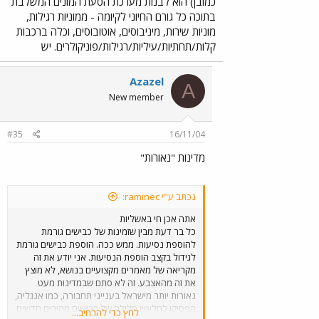
כמובן) הוא לבנות מערכת הסעת המונים המשלבת
בתוכה כל גורם החיוני לקיומה - ממוניות רגילות,
מוניות שירות, מיניבוסים, אוטובוסים, וכלה ברכבות
קלות/תחתיות/עיליות/רגילות/פוניקולרים. יש
Azazel
A
New member
#35
16/11/04
מדינות "נאורות"
נכתב ע"י raminec:
אתה אכן חי באשליות
כל בר דעת מבין שזמינות של כבישים גורמת
להוספת נסיעות. ממש ככה. הוספת כבישים גורמת
לגידול בקצב הוספת הנסיעות. אני יודע את זה
מקריאה של מאמרים מקצועיים בנושא, לא מוצץ
את זה מהאצבע. זה לא סתם שבמדינות מעט
נאורות יותר מישראל בענייני תחבורה, כמו אנגליה,
הפסיקו לחלוטין סלילה של כבישים מהירים חדשים
לחץ כדי להרחיב...