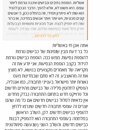
אשליות. הוספת נתיבים וכבישים איננה גורמת ליותר
עומס. היא פשוט לא, אלא להפך. הדבר הנכון להגיד
הוא שזה לא פיתרון תמידי, וזה בהחלט נכון, כי אנשים
קונים מכוניות, ויש יותר ויותר אנשים במדינה, אז ברור
שזה לא יספיק לנצח. אבל מכוניות ומשאיות הן בעלות
יתרון גדול מאוד בגמישות שלהם, וזוהי עובדה. לעומת
זאת, בנסיעות חוזרות, בנפחים גדולים, עולה התחבורה
לחץ כדי להרחיב...
המסילתית. לכן, כל פיתרון שלא יכלול את
שני
האלמנטים, הוא, בפשטות, לא רציני.
אתה אכן חי באשליות
כל בר דעת מבין שזמינות של כבישים גורמת
להוספת נסיעות. ממש ככה. הוספת כבישים גורמת
לגידול בקצב הוספת הנסיעות. אני יודע את זה
מקריאה של מאמרים מקצועיים בנושא, לא מוצץ
את זה מהאצבע. זה לא סתם שבמדינות מעט
נאורות יותר מישראל בענייני תחבורה, כמו אנגליה,
הפסיקו לחלוטין סלילה של כבישים מהירים חדשים
וכל פרוייקט חדש בתחום התחבורה נבדק מחדש.
אין כדאיות לסלול כבישים חדשים אם כל מה שהם
יוצרים זה עומסי תחבורה חדשים שיגרמו ללחץ
להוסיף כבישים חדשים. לכן, השלב הראשון
במלחמה בעומסי התחבורה הוא להספיק לבנות
כבישים חדשים. והשלב השני (שנעשה סימולטנית