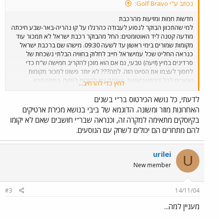
נכתב ע"י Golf Bravo:
חדשות חמות ומזיעות מהרכבת
למי שהתכוון הבוקר לנסוע לעבודה כהרגלו על קו נהריה-באר-שבע חיכתה
מודעה קטנה ליד האוטומטים: החל מהבוקר רכבת ישראל לא תמכור עוד
מקומות שמורים בימי ראשון עד לשעה 09:30. מישהו שם ברכבת ישראל
כנראה החליט שכל עמישראל חייב לחלוק בחוויה הבלתי נשכחת של
סרדינים במיץ (זיעה) טבעי, גם אם הוא מוכן להקריב חמישה ש"ח כדי
לחסוך לעצמו את הסיוט הזה. למה??? לא יותר פשוט למכור מקומות
שמורים לכל דיכפין בקופות. באותה עת להורות לפקח, בפתח קרון
לחץ כדי להרחיב...
השמורים, כי ימכור מקומות נוספים (כמידת המושבים הפנויים בקרון - בדיוק
כמו באוטובוס) למי שלאחר שעלה לרכבת, שינה דעתו ומוכן בכל להיפרד
לדעתי, כל נושא הכירטוס בר"י בשנים
מחמישה ש"ח כדי שלא להימחץ בהמון? כך ינוצלו המושבים בקרון
האחרונות מוזר ומשונה. הדוגמא של ביבי בנושא מכירת ארטיקים
השמורים ועדיין מי שמוכן לקנות כרטיס שמור ימצא מושב פנוי. הרי הפקחים
בקיוסקים מתאימה למקרה זה, וכנראה שבר"י חושבים שאם לא יקומו
ברכבות העמוסות של ימי ראשון בין כה וכה אינם עוברים בקרונות, זה פשוט
להם מתחרים הם יכולים לשחק עם הנוסעים.
בלתי אפשרי לפלס את הדרך בהמון האדם. אני באופן אישי ויתרתי על
הרכבת היום (וכך אעשה לדאבוני בימי ראשון, בעתיד הנראה לעין) חזרתי
למכונית בחניה ותרמתי את חלקי לזיהום האויר ולעומס בכבישים, הכל
urilei
U
באדיבות רכבת ישראל.
New member
#3
14/11/04
מעניין למה...