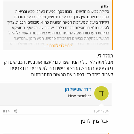
צודק
סלילת כבישים חדשים = בזבוז כסף ופגיעה בערכי טבע ובריאות
הסובבים אותם. אין צורך בכבישים חדשים, סלילת כבישים גורמת
לירידה ביעילות מערכות הסעה המוניות כמו אוטובוסים ורכבות. צריך
לסלול נת"צים ומסילות רכבת בלבד
יעילות של כל שקל המושקע
בהקמת מערכות הסעה המונית גבוהה פי כמה וכמה מאשר כל שקל
המושקע בהקמת כבישים לתחבורה פרטית. הגיע הזמן שהמדינה
תשקיע בחוכמה את הכספים שאנחנו משלמים כמיסים ותשלם בהם
לחץ כדי להרחיב...
הקמה של מערכות הסעה יעילות באמת. Raminec
תסלח לי.
אבל אתה לא יכול להגיד שצריכים לעצור את בניית הכבישים רק
כי זה יפגע בתח"צ. תח"צ וכבישים הם לא אויבים. הם צריכים
לעבוד ביחד כדי לפתור את הבעיות התחבורתיות.
דוד שטיפלמן
ד
New member
#14
15/11/04
אבל צריך להבין