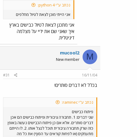
נכתב ע"י python 4:
אני הייתי מוכן לצאת לטיול מחלפים
אני מתכנן לצאת לטיול כבישים בארץ
איך שאני שם את ידיי על מצלמה
דיגיטלית.
mucool2
M
New member
#31
16/11/04
בכלל לא דברים סותרים!
נכתב ע"י raminec:
פיתוח כבישים
שני דברים: 1. תחבורה ציבורית ופיתוח כבישים הם אכן
דברים סותרים. אלא אם כן פיתוח הכבישים נעשה באופן
כזה שרק תחבורה ציבורית תוכל לנצל אותו. 2. לו הייתם
מתעמקים (או לפחות קוראים עד הסוף) את כל מה