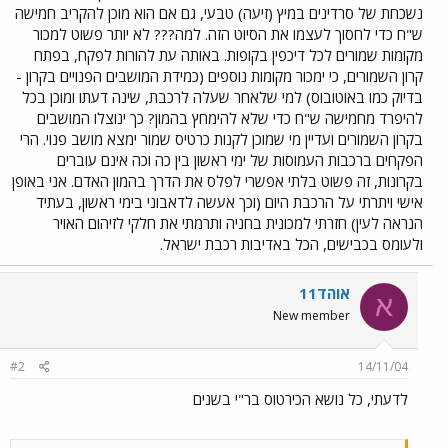
נשכחת של סרדינים במיץ (זיעה) טבעי, גם אם הוא מוכן להקריב חמישה
ש"ח כדי לחסוך לעצמו את הסיוט הזה. למה??? לא יותר פשוט למכור
מקומות שמורים לכל דיכפין בקופות. באותה עת להורות לפקח, בפתח
קרון השמורים, כי ימכור מקומות נוספים (כמידת המושבים הפנויים בקרון -
בדיוק כמו באוטובוס) למי שלאחר שעלה לרכבת, שינה דעתו ומוכן בכל
להיפרד מחמישה ש"ח כדי שלא להימחץ בהמון? כך ינוצלו המושבים
בקרון השמורים ועדיין מי שמוכן לקנות כרטיס שמור ימצא מושב פנוי. הרי
הפקחים ברכבות העמוסות של ימי ראשון בין כה וכה אינם עוברים
בקרונות, זה פשוט בלתי אפשרי לפלס את הדרך בהמון האדם. אני באופן
אישי ויתרתי על הרכבת היום (וכך אעשה לדאבוני בימי ראשון, בעתיד
הנראה לעין) חזרתי למכונית בחניה ותרמתי את חלקי לזיהום האויר
ולעומס בכבישים, הכל באדיבות רכבת ישראל.
אוהד11
א
New member
#2
14/11/04
לדעתי, כל נושא הכירטוס בר"י בשנים