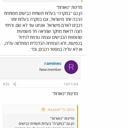
וכל פרוייקט חדש בתחום התחבורה נבדק מחדש.
אין כדאיות לסלול כבישים חדשים אם כל מה שהם
מדינות "נאורות"
יוצרים זה עומסי תחבורה חדשים שיגרמו ללחץ
הן גם "במקרה" בעלות תשתית כבישים מפותחת
להוסיף כבישים חדשים. לכן, השלב הראשון
הרבה יותר מישראל, וגם במקרה בעלות יותר
במלחמה בעומסי התחבורה הוא להספיק לבנות
רכבים לאדם מישראל. אנחנו עוד לא שם. והייתי
כבישים חדשים. והשלב השני (שנעשה סימולטנית
רוצה לראות מחקר שמראה חד משמעית
כמובן) הוא לבנות מערכת הסעת המונים המשלבת
שהוספת הכבישים עצמה גורמת לגידול
בתוכה כל גורם החיוני לקיומה - ממוניות רגילות,
מוניות שירות, מיניבוסים, אוטובוסים, וכלה ברכבות
בנסיעות, ולא הצמיחה הכלכלית המתלווה עליה,
קלות/תחתיות/עיליות/רגילות/פוניקולרים. יש
או לא עליה במספר רכבים, וכד'.
raminec
R
New member
#39
16/11/04
מדינות "נאורות"
נכתב ע"י Azazel:
מדינות "נאורות"
הן גם "במקרה" בעלות תשתית כבישים