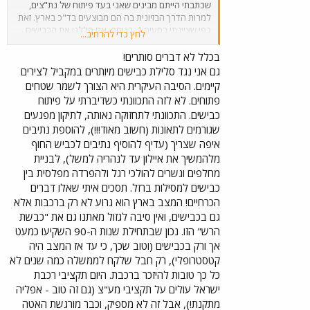
שכתבתי הייתם מבינים שאני בעד פיתוח של נת"צים,
למרות הדרך הבזיונית בה הם מבוצעים בד"כ בארץ. זאת
כפי שציינתי בסעיף 1. בנוסף, אם סללנו את הכבישים
לחץ כדי להרחיב...
שסללנו (וחלקם בהחלט מיותר, אין ספק) אז עדיף לתחזק
את הקיימים וודאי שאין צורך בסלילת נוספים. לכל היותר
בכלל לא דברים סותרים!
וגם זה בספק יש להוסיף נתיבים לכבישים הקיימים. מצד
גם אני נגד סלילת כבישים מיותרים במקביל לצירים
שני, ידוע לכל מי שמבין משהו בכלל בתחבורה שסלילת
קיימים. הסיבה העיקרית היא הצורך לשמר שטחים
נתיבים נוספים בפרט וכבישים נוספים בכלל, אינה
פתוחים. לא לזה התכוונתי כשדיברתי על פיתוח
מביאה לכל הקלה בעומס התנועה אלא אף להחמרתו.
כבישים. התכוונתי לתחזוקה נאותה, לתיקון מפגעים
אז למה בכלל יש צורך להוסיף כבישים או נתיבים
פשוט
שגורמים לתאונות (חשוב מאוד!!!), להוספת נתיבים
אין
הקצו נתיבים קיימים לתחבורה ציבורית וצמצמו את
רגליה (או ליתר דיוק את גלגליה) של התחבורה הפרטית.
איפה שצריך (עדיף להוסיף נתיבים לכביש החוף
אז גם יקטן העומס בכבישים, וגם התחבורה הציבורית
מלהמשיך את איילון עד לנהריה למשל), לבניית
תהיה מהירה יותר יחסית למצבה כיום ומהירה יותר מכלי
מחלפים וגשרים להולכי רגל ולהפרדה מפלסית בין
הרכב הפרטיים בכלל. Raminec
כבישים למסילות ברזל. תסכים איתי שאלו דברים
הכרחיים! המצב בארץ הוא גרוע לא רק ברכבות אלא
גם בכבישים, ואין סיבה לגזול מאתנו גם את "כבשת
הרש" הזו. נכון שבתחילת שנות ה-90 השקיעו כמעט
אך ורק בכבישים (וטוב שכך, כי עד אז המצב היה
קטסטרופלי), רק חבל שלקח לממשלה כמה שנים לא
כל כך טובות להיזכר ברכבת. היום תקציבי רכבת
ישראל עולים על תקציבי מע"צ (גם זה טוב - אפליה
מתקנת!), אבל זה לא מספיק, וכבר מורגשת האטה