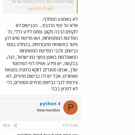
שטח המדינה גדול בהרבה משטח ישראל
ביחס למספר התושבים בהן. הצורה בה
לחץ כדי להרחיב...
מודדים את כמות הכבישים בארץ היא לא
ריאלית. לא יתכן שימדדו את אורך הכביש
לא באמצע המחלף,
לכל רכב, כאשר ברור שצריך למדוד את
אלא על פסי הרכבת...
הכבישים לא
אורך הכביש חלקי שטח המדינה. אם תמדוד
לוקחים הרבה מקום. וסתם לידע כללי, כל
ככה תגלה שכבר עכשיו ישראל היא
המדינות המתפתחות, ו/או מדינות שיש להן
מהמדינות המובילות בעולם בסלילת כבישים
פיגור בתשתיות תחבורתיות, בהחלט בונות
מה ישאר לנו אחרי שנלמד את הלקח
כבישים. ולגבי המדינות המפותחות
שהמדינות "נאורות" כבר למדו על בשרן?
איפה תוכל ללכת לטייל? באמצע המחלף או
המאוכלסות באופן צפוף כמו ישראל, הנה,
על אי תנועה??? אי אפשר להמשיך לסלול
בבקשה, יש מידע. אפילו לפי הפרמטר
כבישים בלי לגרום לנזקים ברורים
שלך, אנחנו מפגרים. דווקא גרמניה נמצאת
וחד-משמעיים לכל מה שנמצא בסביבתם.
מאחורינו, אבל יש לה כבישים מהירים, לא
חייבים להפסיק כאן ועכשיו
צירפתי לגבי כבישים מהירים מספרים, כדי
לא לפרוץ בבכי.
python 4
P
New member
#59
17/11/04