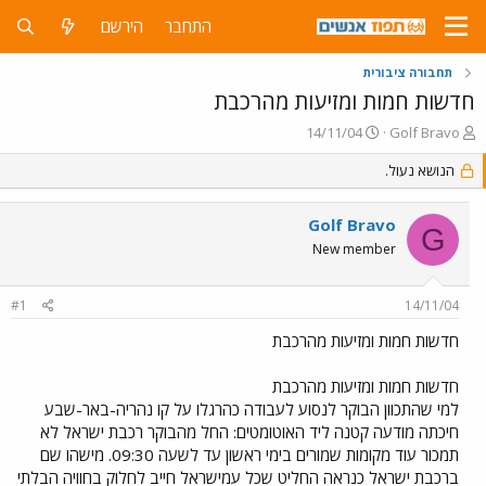
התחבר
הירשם
תחבורה ציבורית
חדשות חמות ומזיעות מהרכבת
פ
פ
14/11/04
Golf Bravo
ו
ו
ת
הנושא נעול.
ר
ח
ס
ה
ם
Golf Bravo
נ
ב
G
ו
ת
New member
ש
א
א
ר
#1
14/11/04
י
ך
חדשות חמות ומזיעות מהרכבת
חדשות חמות ומזיעות מהרכבת
למי שהתכוון הבוקר לנסוע לעבודה כהרגלו על קו נהריה-באר-שבע
חיכתה מודעה קטנה ליד האוטומטים: החל מהבוקר רכבת ישראל לא
תמכור עוד מקומות שמורים בימי ראשון עד לשעה 09:30. מישהו שם
ברכבת ישראל כנראה החליט שכל עמישראל חייב לחלוק בחוויה הבלתי