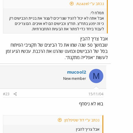
נכתב ע"י Azazel:
תסלח לי.
אבל אתה לא יכול להגיד שצריכים לעצור את בניית הכבישים רק
כי זה יפגע בתח"צ. תח"צ וכבישים הם לא אויבים. הם צריכים
לעבוד ביחד כדי לפתור את הבעיות התחבורתיות.
אבל צריך להבין
שבמשך 50 שנה שמו את כל הביצים של תקציבי הפיתוח
בסל של הכבישים וכמעט שהרגו את הרכבת. עכשיו הגיע זמן
לעשות "אפלייה מתקנת".
mucool2
M
New member
#23
15/11/04
בוא לא ניסחף
נכתב ע"י דוד שטיפלמן:
אבל צריך להבין