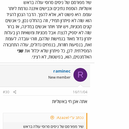
את הקיימים וודאי שאין צורך בסלילת נוספים. לכל היותר
שיר מפורסם של ניסים סרוסי עולה בראש
וגם זה בספק יש להוסיף נתיבים לכבישים הקיימים. מצד
אשליות. הוספת נתיבים וכבישים איננה גורמת ליותר
שני, ידוע לכל מי שמבין משהו בכלל בתחבורה שסלילת
עומס. היא פשוט לא, אלא להפך. הדבר הנכון להגיד
נתיבים נוספים בפרט וכבישים נוספים בכלל, אינה
הוא שזה לא פיתרון תמידי, וזה בהחלט נכון, כי אנשים
מביאה לכל הקלה בעומס התנועה אלא אף להחמרתו.
קונים מכוניות, ויש יותר ויותר אנשים במדינה, אז ברור
אז למה בכלל יש צורך להוסיף כבישים או נתיבים
פשוט
שזה לא יספיק לנצח. אבל מכוניות ומשאיות הן בעלות
אין
הקצו נתיבים קיימים לתחבורה ציבורית וצמצמו את
רגליה (או ליתר דיוק את גלגליה) של התחבורה הפרטית.
יתרון גדול מאוד בגמישות שלהם, וזוהי עובדה. לעומת
אז גם יקטן העומס בכבישים, וגם התחבורה הציבורית
זאת, בנסיעות חוזרות, בנפחים גדולים, עולה התחבורה
תהיה מהירה יותר יחסית למצבה כיום ומהירה יותר מכלי
המסילתית. לכן, כל פיתרון שלא יכלול את
שני
הרכב הפרטיים בכלל. Raminec
האלמנטים, הוא, בפשטות, לא רציני.
raminec
R
New member
#30
16/11/04
אתה אכן חי באשליות
נכתב ע"י Azazel:
שיר מפורסם של ניסים סרוסי עולה בראש