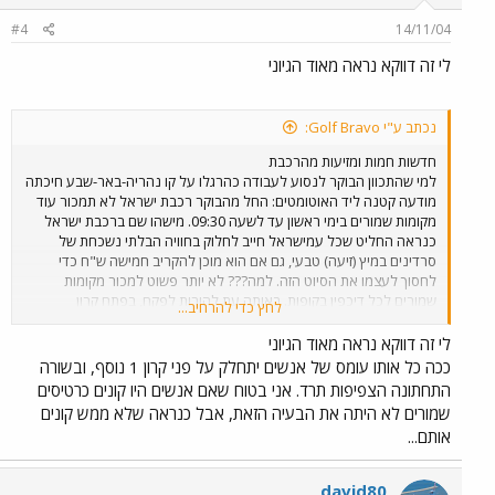
#4
14/11/04
לי זה דווקא נראה מאוד הגיוני
נכתב ע"י Golf Bravo:
חדשות חמות ומזיעות מהרכבת
למי שהתכוון הבוקר לנסוע לעבודה כהרגלו על קו נהריה-באר-שבע חיכתה
מודעה קטנה ליד האוטומטים: החל מהבוקר רכבת ישראל לא תמכור עוד
מקומות שמורים בימי ראשון עד לשעה 09:30. מישהו שם ברכבת ישראל
כנראה החליט שכל עמישראל חייב לחלוק בחוויה הבלתי נשכחת של
סרדינים במיץ (זיעה) טבעי, גם אם הוא מוכן להקריב חמישה ש"ח כדי
לחסוך לעצמו את הסיוט הזה. למה??? לא יותר פשוט למכור מקומות
שמורים לכל דיכפין בקופות. באותה עת להורות לפקח, בפתח קרון
לחץ כדי להרחיב...
השמורים, כי ימכור מקומות נוספים (כמידת המושבים הפנויים בקרון - בדיוק
כמו באוטובוס) למי שלאחר שעלה לרכבת, שינה דעתו ומוכן בכל להיפרד
לי זה דווקא נראה מאוד הגיוני
מחמישה ש"ח כדי שלא להימחץ בהמון? כך ינוצלו המושבים בקרון
ככה כל אותו עומס של אנשים יתחלק על פני קרון 1 נוסף, ובשורה
השמורים ועדיין מי שמוכן לקנות כרטיס שמור ימצא מושב פנוי. הרי הפקחים
התחתונה הצפיפות תרד. אני בטוח שאם אנשים היו קונים כרטיסים
ברכבות העמוסות של ימי ראשון בין כה וכה אינם עוברים בקרונות, זה פשוט
שמורים לא היתה את הבעיה הזאת, אבל כנראה שלא ממש קונים
בלתי אפשרי לפלס את הדרך בהמון האדם. אני באופן אישי ויתרתי על
אותם...
הרכבת היום (וכך אעשה לדאבוני בימי ראשון, בעתיד הנראה לעין) חזרתי
למכונית בחניה ותרמתי את חלקי לזיהום האויר ולעומס בכבישים, הכל
באדיבות רכבת ישראל.
david80