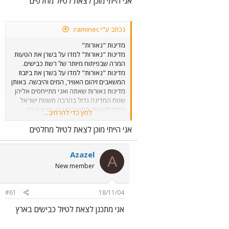
אני הייתי מוכן לצאת לטיול מחלפים
נכתב ע"י raminec:
מדינות "נאורות"
מדינות "נאורות" למדו על בשרן את הטעות
המרה שבפיתוח מיותר של רשת כבישים.
מדינות "נאורות" למדו על בשרן את ביזבוז
המשאבים זיהום האוויר, המים והיבשה. באותן
מדינות נאורות שאתה ואני מתייחסים אליהן
שטח המדינה גדול בהרבה משטח ישראל
ביחס למספר התושבים בהן. הצורה בה
לחץ כדי להרחיב...
מודדים את כמות הכבישים בארץ היא לא
ריאלית. לא יתכן שימדדו את אורך הכביש
אני הייתי מוכן לצאת לטיול מחלפים
לכל רכב, כאשר ברור שצריך למדוד את
אורך הכביש חלקי שטח המדינה. אם תמדוד
Azazel
ככה תגלה שכבר עכשיו ישראל היא
A
מהמדינות המובילות בעולם בסלילת כבישים
New member
מה ישאר לנו אחרי שנלמד את הלקח
שהמדינות "נאורות" כבר למדו על בשרן?
איפה תוכל ללכת לטייל? באמצע המחלף או
#61
18/11/04
על אי תנועה??? אי אפשר להמשיך לסלול
אני מתכנן לצאת לטיול כבישים בארץ
כבישים בלי לגרום לנזקים ברורים
וחד-משמעיים לכל מה שנמצא בסביבתם.
חייבים להפסיק כאן ועכשיו