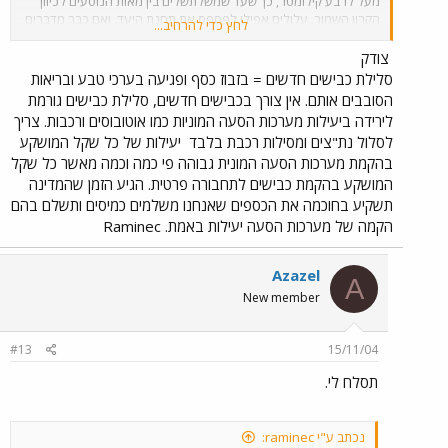
מעל לרבע קילומטר, כך שעד שמשלתשלים בין מאות הנוסעים לכיוון
הקרון השמור, עלולים אפילו לפספס את תחנת היעד. ואם כבר מדברים
לחץ כדי להרחיב...
על האחריות לזיהום אוויר, לדעתי צריך להקפיא או לעצור את סלילת
הכבישים באיזורים הסמוכים לכבישים קיימים בכלל ובתוואים משותפים
צודק
לתוואי רכבת ישראל בפרט, ולשפוך את אותם תקציבים לשיפור ושדרוג
סלילת כבישים חדשים = בזבוז כסף ופגיעה בערכי טבע ובריאות
כבישים קיימים, הקמת מחלפים, וכמובן - לסגירת הפער בפיתוח הרכבת
הסובבים אותם. אין צורך בכבישים חדשים, סלילת כבישים גורמת
שנוצר מאז קום המדינה!
לירידה ביעילות מערכות הסעה המוניות כמו אוטובוסים ורכבות. צריך
לסלול נת"צים ומסילות רכבת בלבד
יעילות של כל שקל המושקע
בהקמת מערכות הסעה המונית גבוהה פי כמה וכמה מאשר כל שקל
המושקע בהקמת כבישים לתחבורה פרטית. הגיע הזמן שהמדינה
תשקיע בחוכמה את הכספים שאנחנו משלמים כמיסים ותשלם בהם
הקמה של מערכות הסעה יעילות באמת. Raminec
Azazel
A
New member
#13
15/11/04
תסלח לי.
נכתב ע"י raminec: