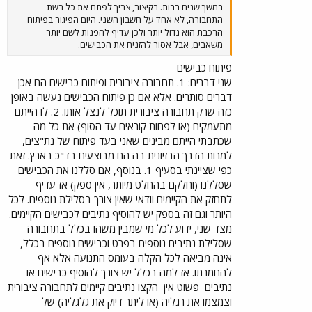
במשך שנים רבות. בקיצור, צריך לפתח את כל רשת
התחבורה, לא אחד על חשבון השני. היום הפיגור בפיתוח
הרכבת הוא גדול יותר ולכן עדיף להפנות לשם יותר
משאבים, אבל אסור להזניח את הכבישים.
פיתוח כבישים
שני דברים: 1. תחבורה ציבורית ופיתוח כבישים הם אכן
דברים סותרים. אלא אם כן פיתוח הכבישים נעשה באופן
כזה שרק תחבורה ציבורית תוכל לנצל אותו. 2. לו הייתם
מתעמקים (או לפחות קוראים עד הסוף) את כל מה
שכתבתי הייתם מבינים שאני בעד פיתוח של נת"צים,
למרות הדרך הבזיונית בה הם מבוצעים בד"כ בארץ. זאת
כפי שציינתי בסעיף 1. בנוסף, אם סללנו את הכבישים
שסללנו (וחלקם בהחלט מיותר, אין ספק) אז עדיף
לתחזק את הקיימים וודאי שאין צורך בסלילת נוספים. לכל
היותר וגם זה בספק יש להוסיף נתיבים לכבישים הקיימים.
מצד שני, ידוע לכל מי שמבין משהו בכלל בתחבורה
שסלילת נתיבים נוספים בפרט וכבישים נוספים בכלל,
אינה מביאה לכל הקלה בעומס התנועה אלא אף
להחמרתו. אז למה בכלל יש צורך להוסיף כבישים או
נתיבים
פשוט אין
הקצו נתיבים קיימים לתחבורה ציבורית
וצמצמו את רגליה (או ליתר דיוק את גלגליה) של