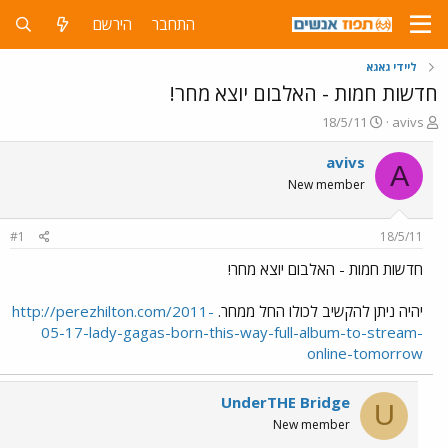
התחבר
הירשם
ליידי גאגא
חדשות חמות - האלבום יוצא מחר!
פ
פ
18/5/11
avivs
ו
ו
ת
ר
avivs
A
ח
ס
New member
ה
ם
נ
ב
ו
ת
#1
18/5/11
ש
א
א
ר
חדשות חמות - האלבום יוצא מחר!
י
ך
יהיה ניתן להקשיב לכולו החל ממחר.
http://perezhilton.com/2011-
05-17-lady-gagas-born-this-way-full-album-to-stream-
online-tomorrow
UnderTHE Bridge
U
New member