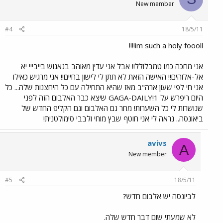
New member
#4
18/5/11
im such a holy foooll!!!!
אני מחכה כמו טמבלולל!! אבל אני עדין מאוהב בגאגוש בייבייי יא
אל-אלוהים!! האישה הזאת לא תתן לי לישון בחיים!! אני מרגיש כאילו
אני חי לפי שעון ארה"ב מאז שהיא התחילה עם כל היחצנות שלה... כל
היום ריפרש על GAGA-DAILY!1 שיצא כבר האלבום הזה לפני
שנושרות לי כל השערות! מחר גם האלבום וגם הקליפ החדש של
ביאונסה.. נראה לי אני חוטף שבץ מוחי ולבבי סימולטנית!
avivs
A
New member
#5
18/5/11
לביונסה יש אלבום חדש?
לא שמעתי שום דבר חדש שלה.