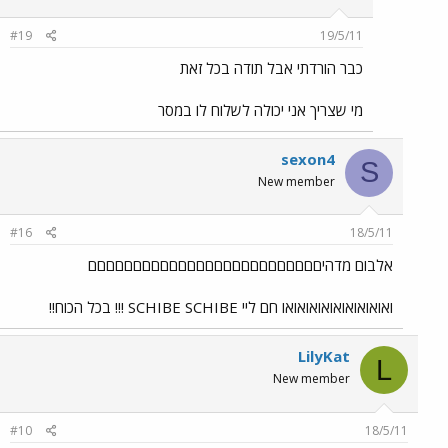
#19
19/5/11
כבר הורדתי אבל תודה בכל זאת
מי שצריך אני יכולה לשלוח לו במסר
sexon4
S
New member
#16
18/5/11
אלבום מדהיםםםםםםםםםםםםםםםםםםםםםםםםםם
ואואואואואואואואואו חם ליי SCHIBE SCHIBE !!! בכל הכוח!!
LilyKat
L
New member
#10
18/5/11