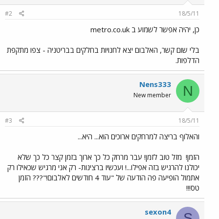
#2
18/5/11
כן, יהיה אפשר לשמוע ב metro.co.uk
בלי שום קשר, האלבום יצא לחנויות בחלקים בבריטניה - צפו מתקפת
הדלפות.
Nens333
N
New member
#3
18/5/11
והאלוף בריצה למרחקים ארוכים הוא... היא...
הזמן!
מזל טוב לזמן! עבר מרחק כל כך ארוך בזמן קצר כל כך שלא
יכולנו להרגיש בזה אפילו...! ועכשיו ברצינות- רק אני מרגיש שכאילו רק
אתמול הופיעה פה הודעה של "עוד 4 חודשים לאלבום!"??? הזמן
טס!!!
sexon4
S