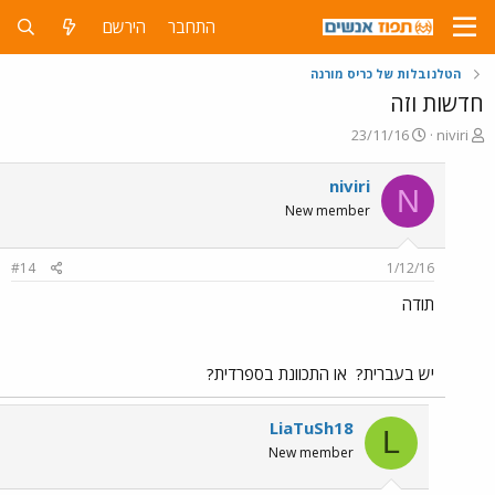
התחבר
הירשם
הטלנובלות של כריס מורנה
חדשות וזה
פ
פ
23/11/16
niviri
ו
ו
ת
ר
niviri
N
ח
ס
New member
ה
ם
נ
ב
ו
ת
#14
1/12/16
ש
א
א
ר
תודה
י
ך
יש בעברית?
או התכוונת בספרדית?
LiaTuSh18
L
New member