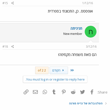
#15
1/12/16
אופססס.. כן, התכוונתי בספרדית
חניניתה
ח
New member
#18
3/12/16
הם כזאת משפחה מקסימה!
First
הקודם
2 of 2
You must log in or register to reply here.
פייסבוק
Twitter
Reddit
Pinterest
Tumblr
WhatsApp
דואר אלקטרוני
הוסף קישור
Share:
הטלנובלות של כריס מורנה