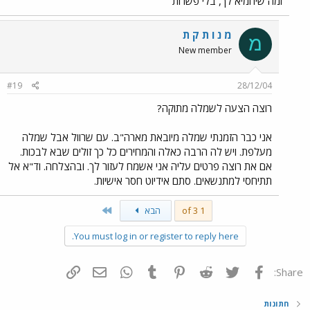
ומה שיחמיא לך, בלי פשרות
מ נ ו ת ק ת
מ
New member
#19
28/12/04
רוצה הצעה לשמלה מתוקה?
אני כבר הזמנתי שמלה מיובאת מארה"ב. עם שרוול אבל שמלה
מעלפת. ויש לה הרבה כאלה והמחירים כל כך זולים שבא לבכות.
אם את רוצה פרטים עליה אני אשמח לעזור לך. ובהצלחה. וד"א אל
תתיחסי למתנשאים. סתם אידיוט חסר אישיות.
Last
1 of 3
הבא
You must log in or register to reply here.
פייסבוק
Twitter
Reddit
Pinterest
Tumblr
WhatsApp
דואר אלקטרוני
הוסף קישור
Share:
חתונות