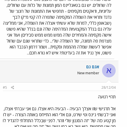
לה שרוולים. יש גם בטאגליינס המון תמונות של כלות עם שרוולים,
עליוניות, וז'אקטים מקסימים - תחפשי את התמונות של רונצ' של
גדגד ותראי את השמלה המקסימה שתפרה לה קטי מ"קו לבן"
(שבאופן כללי, למרות שלא עשיתי אצלה את השמלה, אני ממליצה
עליה גם בגלל המקצועיות המדהימה שלה וגם בגלל שהיא פשוט
אישה מקסימה והמחירים שלה ממש ממש ממש סבירים) ועוד אני
מצרפת פה תמונה, של השמלה שלי... כדי שתראי שגם עם שרוול
אפשר לעשות שמלה מהממת וסקסית... ושמר ז'רמון הנכבד הוא
פשוט, איך נגיד את זה בעדינות? איש לא נורא חכם...
אגם גם
א
New member
#5
28/12/04
תהיי רגועה
אל תרגישי שזו אצלך הבעיה - הבעיה היא אצלו. גם אני עברתי אצלו,
ואני לבשתי ג'ינס וטי שירט, וגם אלי הוא התייחס באותה הצורה - יש לו
מן קטע כזה של "זה הסגנון שלי וזהו". לפני שבכלל התחלתי להגדיר לו
מה אני מחפשת, הוא ישר בא במן גישה של "זה מה יש ואם לא