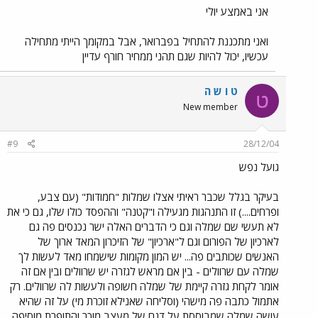
אני באמצע יולי
ואני מתכננת להתחיל בפברואר, אבל במקומך הייתי מתחילה
עכשיו, יכול להיות שגם תהני ממחיר חורף עדיין
ט ו ש ה
ט
New member
#9
28/12/04
גועל נפש
בעיקר בגלל שכבר ראיתי אצלו שמלות "חמודות" (עם צבע,
ופרחים....) זו התנהגות מגעילה ו"קטנה" וההפסד כולו שלו, גם כי את
לא תעשי שם שמלה וגם כי הדברים האלה ישר נכנסים פה גם
לארכיון של הפורום וגם ל"ארכיון" של הזיכרון המאד ארוך של
האנשים שכותבים פה... יש המון מקומות שישמחו מאד לעשות לך
שמלה עם שרוולים - בין אם מראש לגזרה יש שרוולים ובין אם זה
אומר לקחת גזרה קיימת של שמלה חשופה ולעשות לה שרוולים. רק
אתמול כתבה פה מישהי (וסליחה שאנילא זוכרת מי) על זה שהיא
עושה שמלה שמבוססת על דגם של מעצב מוכר והתופרת מוסיפה