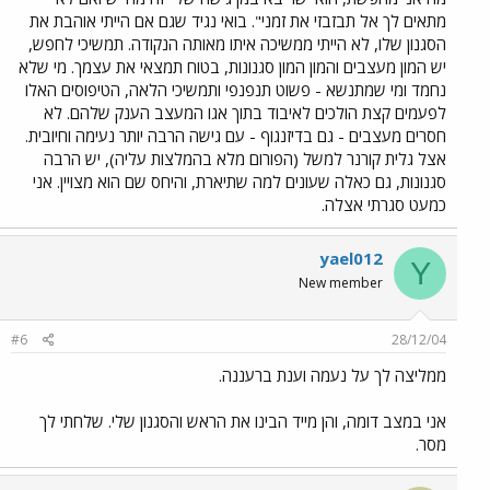
מתאים לך אל תבזבזי את זמני". בואי נגיד שגם אם הייתי אוהבת את
הסגנון שלו, לא הייתי ממשיכה איתו מאותה הנקודה. תמשיכי לחפש,
יש המון מעצבים והמון המון סגנונות, בטוח תמצאי את עצמך. מי שלא
נחמד ומי שמתנשא - פשוט תנפנפי ותמשיכי הלאה, הטיפוסים האלו
לפעמים קצת הולכים לאיבוד בתוך אגו המעצב הענק שלהם. לא
חסרים מעצבים - גם בדיזנגוף - עם גישה הרבה יותר נעימה וחיובית.
אצל גלית קורנר למשל (הפורום מלא בהמלצות עליה), יש הרבה
סגנונות, גם כאלה שעונים למה שתיארת, והיחס שם הוא מצויין. אני
כמעט סגרתי אצלה.
yael012
Y
New member
#6
28/12/04
ממליצה לך על נעמה וענת ברעננה.
אני במצב דומה, והן מייד הבינו את הראש והסגנון שלי. שלחתי לך
מסר.