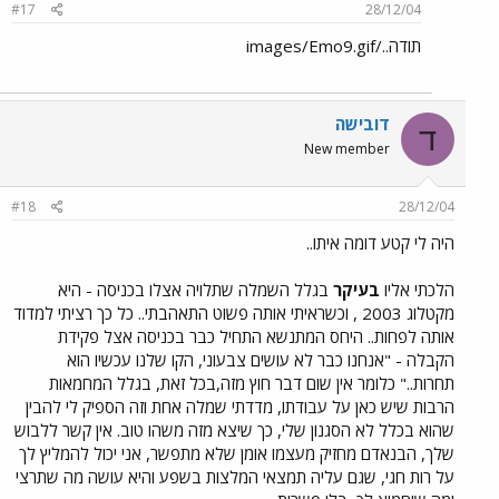
#17
28/12/04
תודה../images/Emo9.gif
דובישה
ד
New member
#18
28/12/04
היה לי קטע דומה איתו..
הלכתי אליו
בעיקר
בגלל השמלה שתלויה אצלו בכניסה - היא
מקטלוג 2003 , וכשראיתי אותה פשוט התאהבתי.. כל כך רציתי למדוד
אותה לפחות.. היחס המתנשא התחיל כבר בכניסה אצל פקידת
הקבלה - "אנחנו כבר לא עושים צבעוני, הקו שלנו עכשיו הוא
תחרות.." כלומר אין שום דבר חוץ מזה,בכל זאת, בגלל המחמאות
הרבות שיש כאן על עבודתו, מדדתי שמלה אחת וזה הספיק לי להבין
שהוא בכלל לא הסגנון שלי, כך שיצא מזה משהו טוב. אין קשר ללבוש
שלך, הבנאדם מחזיק מעצמו אומן שלא מתפשר, אני יכול להמליץ לך
על רות חגי, שגם עליה תמצאי המלצות בשפע והיא עושה מה שתרצי