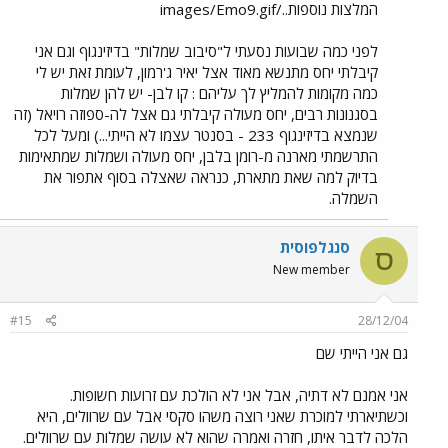
המלצות נוספות../images/Emo9.gif
לפני כמה שבועות נסעתי ל"סיבוב שמלות" בדיזינגוף וגם אני
קיבלתי יחס מתנשא מאוד אצל יאיר ג'רמון, לעומת זאת יש לי
כמה מקומות להמליץ לך עליהם : קו לבן- יש להן שמלות
בסגנונות רבים, יחס מעולה קיבלתי גם אצל לה-ספוזה רויאל (זה
שנמצא בדיזינגוף 233 - בסנטר עצמו לא הייתי...) ומעל לכל
התרשמתי מארנה מ-רומן בלבן, יחס מעולה ושמלות שמתאימות
בדיוק למה שאת מתארת, כנראה שאצלה בסוף אתפור את
השמלה.
סנגלפוסית
ס
New member
#15
28/12/04
גם אני הייתי שם
אני אמנם לא דתיה, אבל אני לא הולכת עם זרועות חשופות.
וכשתיארתי למוכרת שאני רוצה משהו סקסי אבל עם שרוולים, היא
הלכה לדבר איתו, חזרה ואמרה שהוא לא עושה שמלות עם שרוולים.