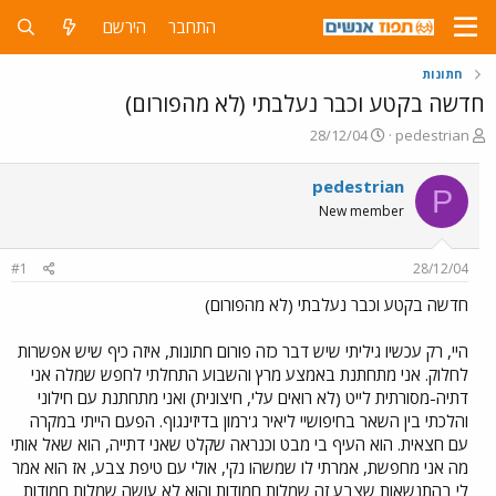
התחבר
הירשם
חתונות
חדשה בקטע וכבר נעלבתי (לא מהפורום)
פ
פ
28/12/04
pedestrian
ו
ו
ת
ר
pedestrian
P
ח
ס
New member
ה
ם
נ
ב
ו
ת
#1
28/12/04
ש
א
א
ר
חדשה בקטע וכבר נעלבתי (לא מהפורום)
י
ך
היי, רק עכשיו גיליתי שיש דבר כזה פורום חתונות, איזה כיף שיש אפשרות
לחלוק. אני מתחתנת באמצע מרץ והשבוע התחלתי לחפש שמלה אני
דתיה-מסורתית לייט (לא רואים עלי, חיצונית) ואני מתחתנת עם חילוני
והלכתי בין השאר בחיפושיי ליאיר ג'רמון בדיזינגוף. הפעם הייתי במקרה
עם חצאית. הוא העיף בי מבט וכנראה שקלט שאני דתייה, הוא שאל אותי
מה אני מחפשת, אמרתי לו שמשהו נקי, אולי עם טיפת צבע, אז הוא אמר
לי בהתנשאות שצבע זה שמלות חמודות והוא לא עושה שמלות חמודות