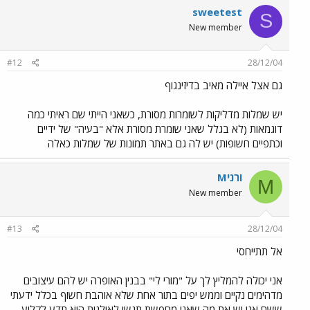
sweetest
S
New member
#12
28/12/04
גם אצל איילה מאיב בדיזינגוף
יש שמלות מדליקות לשומרות מסורת, כשאני הייתי שם ראיתי כמה
דוגמאות (לא בגלל שאני שומרת מסורת אלא "בעיה" של ידיים
וכתפיים חשופות) יש לה גם באתר תמונות של שמלות כאלה
Mורני
M
New member
#13
28/12/04
אל תתייחסי
אני יכולה להמליץ לך על "מורי לי" בבנין האופרה יש להם עיצובים
מדהימים נקיים וממש יפים בתור אחת שלא אוהבת חשוף בכלל ידעתי
ששם אני יש את מה שאני מחפשת תגשי לאילנית היא תדע לקלוע