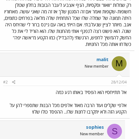
רק שמלות "וואוו" וסקסיות, הניף אצבע לעבר הבובות בחלון שכולן
חשופות-שקופות ואמר אם זה הסגנון שלך אז זה מה שאני עושה. מאחוריו
היתה תמונה של שמלה שלו שכל התחתית שלה מלאה בפרחים כתומים,
אגב. מיותר לציין שנעלבתי. אם הייתי באה עם גי'נס ברור לי שהיחס היה
שונה. הוא פשוט רצה לנפנף אותי מהחנות שלו. הוא הוריד לי את כל
החשק להמשיך לחפש, הרגשתי (להבדיל) כמו הקטע מ"אשה יפה"
כשדחו אותה מכל החנויות.
malit
M
New member
#2
28/12/04
אל תתייחסי! הוא הפסיד באותו רגע כמה
אלפי שקלים ועוד הרבה מאוד אלפים מכל הבנות שתספרי להן על
הקטע הזה ולא יתקרבו לחנות שלו... ההפסד כולו שלו!
sophies
S
New member