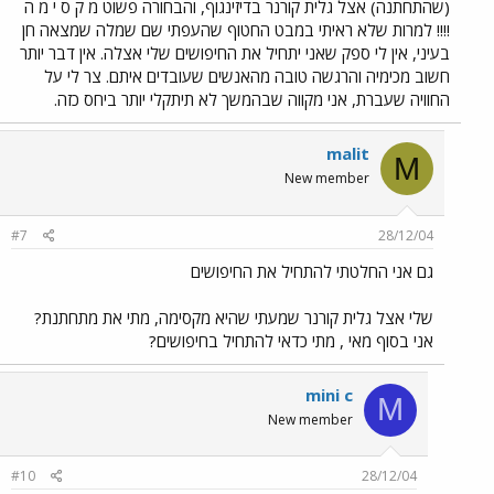
(שהתחתנה) אצל גלית קורנר בדיזינגוף, והבחורה פשוט מ ק ס י מ ה
!!!! למרות שלא ראיתי במבט החטוף שהעפתי שם שמלה שמצאה חן
בעיני, אין לי ספק שאני יתחיל את החיפושים שלי אצלה. אין דבר יותר
חשוב מכימיה והרגשה טובה מהאנשים שעובדים איתם. צר לי על
החוויה שעברת, אני מקווה שבהמשך לא תיתקלי יותר ביחס כזה.
malit
M
New member
#7
28/12/04
גם אני החלטתי להתחיל את החיפושים
שלי אצל גלית קורנר שמעתי שהיא מקסימה, מתי את מתחתנת?
אני בסוף מאי , מתי כדאי להתחיל בחיפושים?
mini c
M
New member
#10
28/12/04