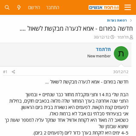
התחבר
הירשם
רפואת נערות
חדשה בפורום - אמא לנערה מבקשת לשאול ....
פ
פ
תלתמד
30/12/12
ו
ו
ת
ר
תלתמד
ת
ח
ס
New member
ה
ם
נ
ב
ו
ת
#1
30/12/12
ש
א
א
ר
חדשה בפורום - אמא לנערה מבקשת לשאול ....
י
ך
הבת שלי בת 14 וחצי ומקבלת מחזור כבר שנתיים + ובמשך
החצי שנה אחרונה בערך המחזור שלה מלווה בכאבים חזקים, בחילות
לפעמים קצת הקאות. לפעמים היא נשארת בבית ביום הראשון.
אני בצעירותי סבלתי גם אבל לא ברמות כאלו.
כשכואב לה מאוד היא לקוחת אדוויל אחד שמקל עליה למספר שעות כך
שיוצא שבזמן של
4-5 ימים היא לוקחת בערך כדור ליום (לפעמים 2 ביום).