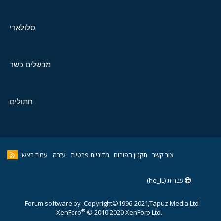
סלולארי
מבשלים כשר
חתולים
צור קשר
תקנון הפורום
מדיניות פרטיות
עזרה
עמוד ראשי
עברית (he_IL)
Forum software by
Copyright©1996-2021,Tapuz Media Ltd.
®
XenForo
© 2010-2020 XenForo Ltd.