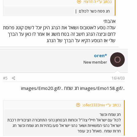
נכתב ע"י ה דרומי:
חג פסח כשר לכולם
|
אהבתי
עולה נוסע לאוטובוס ושואל את הנהג היכן יוכל לשים קוטג פרוסת
לחם וביצה הנהג חשב זה בטח משוג אז אמר לו כאן על הברך
שלי אז הנוסע הקיא על הברך של הנהג
oren*
O
New member
#5
16/4/03
../images/Emo158.gif חג שמח ../images/Emo20.gif
נכתב ע"י ofer3333niv:
חג שמח וכשר
לכול עם ישראל חיילי צה"ל וכוחות הבטחון נהגי התחבורה הציבורית רכבת
ישראל נהגי המשאיות ושאר נהגי ישראל סעו בזהירות חג שמח וכשר חג
חרות שמח . מאחל ניב עופר