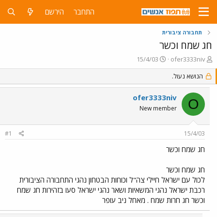
התחבר
הירשם
תחבורה ציבורית
חג שמח וכשר
פ
פ
15/4/03
ofer3333niv
ו
ו
ת
הנושא נעול.
ר
ח
ס
ה
ם
ofer3333niv
O
נ
ב
New member
ו
ת
ש
א
א
ר
#1
15/4/03
י
ך
חג שמח וכשר
חג שמח וכשר
לכול עם ישראל חיילי צה"ל וכוחות הבטחון נהגי התחבורה הציבורית
רכבת ישראל נהגי המשאיות ושאר נהגי ישראל סעו בזהירות חג שמח
וכשר חג חרות שמח . מאחל ניב עופר