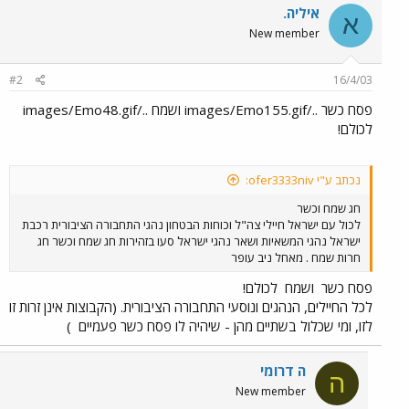
איליה.
א
New member
#2
16/4/03
פסח כשר ../images/Emo155.gif ושמח ../images/Emo48.gif
לכולם!
נכתב ע"י ofer3333niv:
חג שמח וכשר
לכול עם ישראל חיילי צה"ל וכוחות הבטחון נהגי התחבורה הציבורית רכבת
ישראל נהגי המשאיות ושאר נהגי ישראל סעו בזהירות חג שמח וכשר חג
חרות שמח . מאחל ניב עופר
פסח כשר
ושמח
לכולם!
לכל החיילים, הנהגים ונוסעי התחבורה הציבורית. (הקבוצות אינן זרות זו
לזו, ומי שכלול בשתיים מהן - שיהיה לו פסח כשר פעמיים
)
ה דרומי
ה
New member