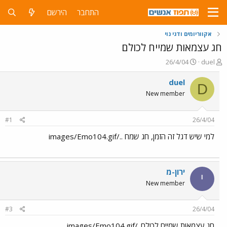
התחבר
הירשם
אקווריומים ודגי נוי
חג עצמאות שמייח לכולם
פ
פ
26/4/04
duel
ו
ו
ת
ר
duel
D
ח
ס
New member
ה
ם
נ
ב
ו
ת
#1
26/4/04
ש
א
א
ר
למי שיש דגל זה הזמן, חג שמח ../images/Emo104.gif
י
ך
ירון-מ
י
New member
#3
26/4/04
חג עצמאות שמייח לכולם../images/Emo104.gif