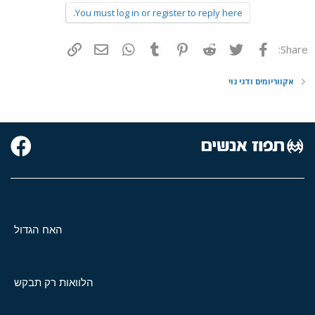
You must log in or register to reply here.
פייסבוק
Twitter
Reddit
Pinterest
Tumblr
WhatsApp
דואר אלקטרוני
הוסף קישור
Share:
אקווריומים ודגי נוי
האח הגדול
הלוואות רק תבקש