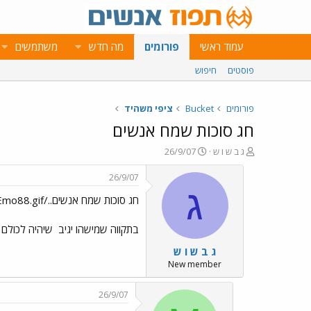
עמוד ראשי
פורומים
מה חדש
משתמשים
פוסטים
חיפוש
פורומים
Bucket
ציפי משהיד
חג סוכות שמח אנשים
פ
פ
ג ב ש ו ש
26/9/07
ו
ו
ת
ר
26/9/07
ח
ס
ג
חג סוכות שמח אנשים../images/Emo24.gif../images/Emo88.gif
ה
ם
נ
ב
ו
ת
בתקווה שמישהו יגיב
שיהיה לכולם ח
ש
א
ג ב ש ו ש
א
ר
י
New member
ך
26/9/07