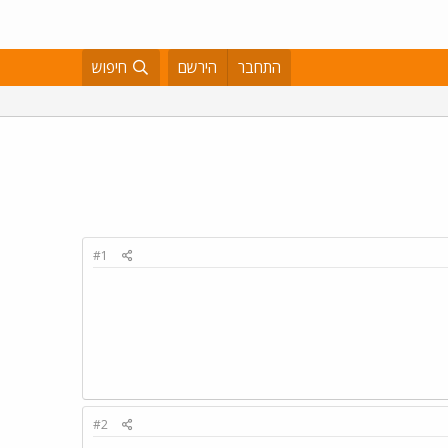
התחבר
הירשם
חיפוש
#1
#2