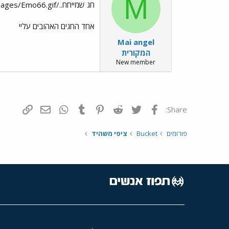
M
חג שמייחח../images/Emo13.gif../images/Emo24.gif../images/Emo66.gif
אחד החגים האהובים עליי
Mai angel
המקורית
New member
פייסבוק
Twitter
Reddit
Pinterest
Tumblr
WhatsApp
דואר אלקטרונ
הוסף קי
Share:
פורומים
Bucket
ציפי משהיד