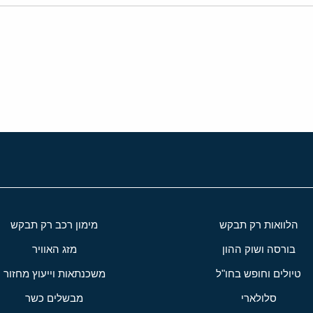
י
שור
הלוואות רק תבקש
מימון רכב רק תבקש
בורסה ושוק ההון
מזג האוויר
טיולים וחופש בחו"ל
משכנתאות וייעוץ מחזור
סלולארי
מבשלים כשר