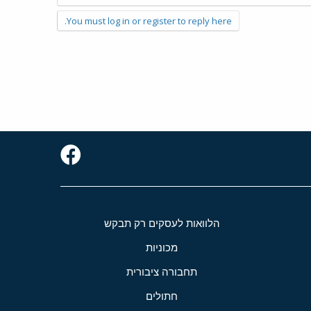
You must log in or register to reply here.
הלוואות לעסקים רק תבקש
מכוניות
תחבורה ציבורית
חתולים