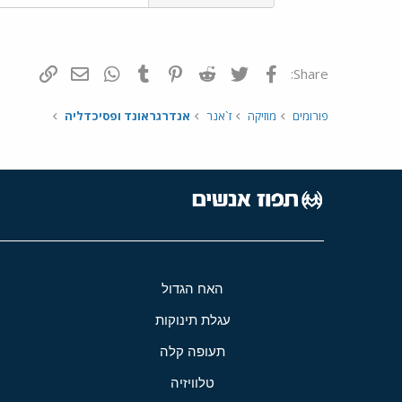
פייסבוק
Twitter
Reddit
Pinterest
Tumblr
WhatsApp
דואר אלקטרונ
הוסף קי
Share:
פורומים
מוזיקה
ז`אנר
אנדרגראונד ופסיכדליה
האח הגדול
עגלת תינוקות
תעופה קלה
טלוויזיה