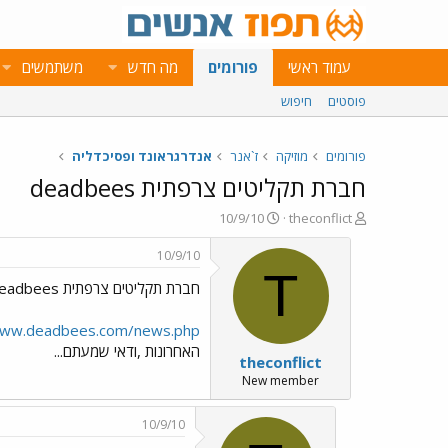
עמוד ראשי
פורומים
מה חדש
משתמשים
פוסטים
חיפוש
פורומים
מוזיקה
ז`אנר
אנדרגראונד ופסיכדליה
חברת תקליטים צרפתית deadbees
פ
פ
10/9/10
theconflict
ו
ו
ת
ר
10/9/10
ח
ס
T
חברת תקליטים צרפתית deadbees
ה
ם
נ
ב
ו
ת
www.deadbees.com/news.php
ש
א
האחרונות ,ודאי שמעתם...
theconflict
א
ר
י
New member
ך
10/9/10