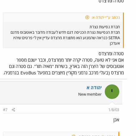
סטרה ומרצדס
נכתב ע"י יהודה א:
חברת נסיעות נצרת
חברת הנסיעות נצרת הכניסה דגם חדש לעבודה מדובר באוטובוס מדגם
SETRA כנראה שהמנוע הוא מתוצרת מרצדס עדיין אין לי פרטים שיהיו
אעדכן
סטרה ומרצדס
אם אני לא טועה, סטרה יקרה יותר ממרצדס, וכבר ישנם מספר
אוטובוסים של היצרן הזה בארץ, בשירות "מאיה תור". גם סטרה וגם
מרצדס (בעלי מרכב גרמני מקורי) מיוצרים במפעל EvoBus בגרמניה.
יהודה א
י
New member
#7
1/8/03
אכן