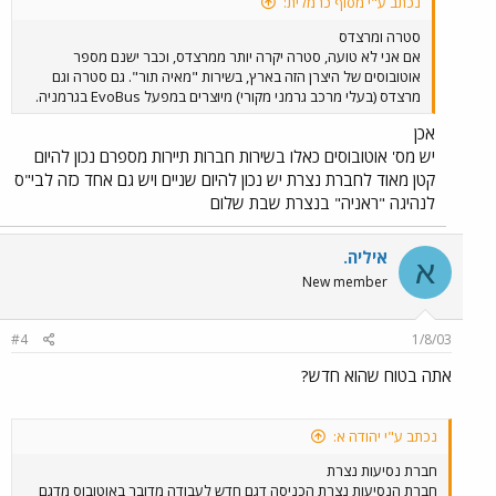
נכתב ע"י מסוף כרמלית:
סטרה ומרצדס
אם אני לא טועה, סטרה יקרה יותר ממרצדס, וכבר ישנם מספר
אוטובוסים של היצרן הזה בארץ, בשירות "מאיה תור". גם סטרה וגם
מרצדס (בעלי מרכב גרמני מקורי) מיוצרים במפעל EvoBus בגרמניה.
אכן
יש מס' אוטובוסים כאלו בשירות חברות תיירות מספרם נכון להיום
קטן מאוד לחברת נצרת יש נכון להיום שניים ויש גם אחד כזה לבי"ס
לנהיגה "ראניה" בנצרת שבת שלום
איליה.
א
New member
#4
1/8/03
אתה בטוח שהוא חדש?
נכתב ע"י יהודה א:
חברת נסיעות נצרת
חברת הנסיעות נצרת הכניסה דגם חדש לעבודה מדובר באוטובוס מדגם