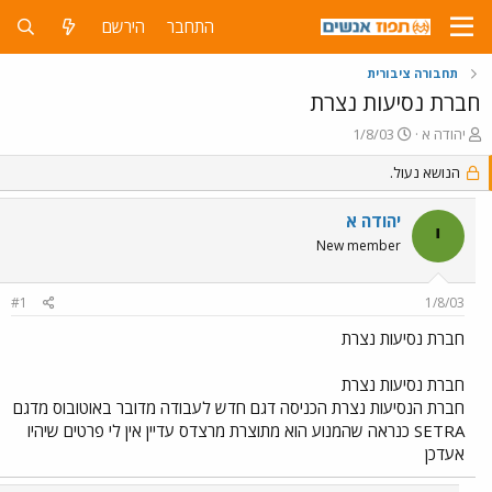
התחבר
הירשם
תחבורה ציבורית
חברת נסיעות נצרת
פ
פ
יהודה א
1/8/03
ו
ו
ת
הנושא נעול.
ר
ח
ס
ה
ם
יהודה א
י
נ
ב
New member
ו
ת
ש
א
א
ר
#1
1/8/03
י
ך
חברת נסיעות נצרת
חברת נסיעות נצרת
חברת הנסיעות נצרת הכניסה דגם חדש לעבודה מדובר באוטובוס מדגם
SETRA כנראה שהמנוע הוא מתוצרת מרצדס עדיין אין לי פרטים שיהיו
אעדכן