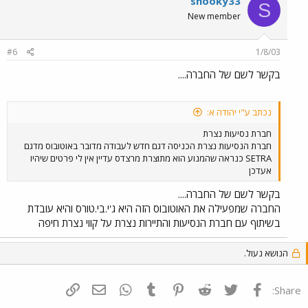
shooky33
S
New member
#6
1/8/03
בקשר לשם של החברה....
נכתב ע"י יהודה א:
חברת נסיעות נצרת
חברת הנסיעות נצרת הכניסה דגם חדש לעבודה מדובר באוטובוס מדגם
SETRA כנראה שהמנוע הוא מתוצרת מרצדס עדיין אין לי פרטים שיהיו
אעדכן
בקשר לשם של החברה....
החברה שמפעילה את האוטובוס הזה היא ג'י.בי.טורס והיא עובדת
בשיתוף עם חברת הנסיעות והתיירות נצרת על קווי נצרת חיפה
הנושא נעול.
פייסבוק
Twitter
Reddit
Pinterest
Tumblr
WhatsApp
דואר אלקטרוני
הוסף קישור
Share: