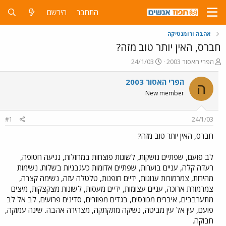
התחבר
הירשם
אהבה ורומנטיקה
חברס, האין יותר טוב מזה?
פ
פ
הפרי האסור 2003
24/1/03
ו
ו
ת
ר
הפרי האסור 2003
ה
ח
ס
New member
ה
ם
נ
ב
ו
ת
#1
24/1/03
ש
א
א
ר
חברס, האין יותר טוב מזה?
י
ך
לב פועם, שפתיים נושקות, לשונות פוצחות במחולות, נגיעה חטופה,
רעדה קלה, עניים בוערות, שפתיים אדומות כעגבניות בשלות. נשימות
מהירות, צמרמורות ענוגות, ידיים חופנות, טלטלה עזה, נשימה קצרה,
צמרמורת ארוכה, עניים עצומות, ידיים מעסות, לשונות מצקצקות, מיצים
מתערבבים, איברים מכונסים, בגדים מפוזרים, סדינים פרועים, לב אל לב
פועם, עין אל עין מביטה, נשיקה מתקתקה, מצהירה אהבה. שינה עמוקה,
חבוקה.