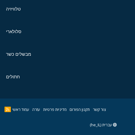
טלוויזיה
סלולארי
מבשלים כשר
חתולים
צור קשר
תקנון הפורום
מדיניות פרטיות
עזרה
עמוד ראשי
עברית (he_IL)