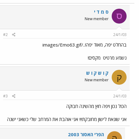
ס מ ד י
ס
New member
#2
24/1/03
בהחלט יפה, מאוד יפה!../images/Emo63.gif
נשמע מרטיט
מקסים!
ק ו ש ק ו ש
ק
New member
#3
24/1/03
הכול נכון ויפה חוץ מהשינה חבוקה
אני שונאת לישון מחובקת!!! אני אוהבת את המרחב שלי כשאני ישנה
הפרי האסור 2003
ה