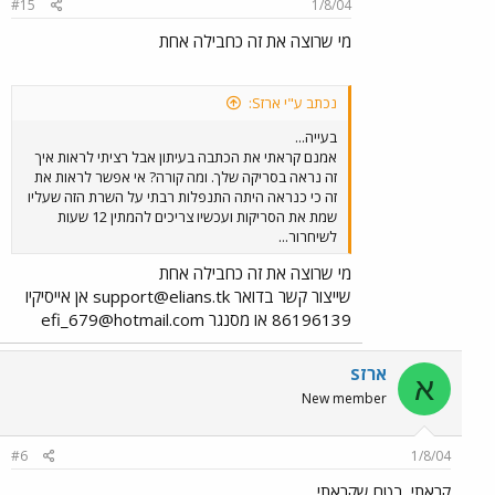
#15
1/8/04
מי שרוצה את זה כחבילה אחת
נכתב ע"י ארזS:
בעייה...
אמנם קראתי את הכתבה בעיתון אבל רציתי לראות איך
זה נראה בסריקה שלך. ומה קורה? אי אפשר לראות את
זה כי כנראה היתה התנפלות רבתי על השרת הזה שעליו
שמת את הסריקות ועכשיו צריכים להמתין 12 שעות
לשיחרור...
מי שרוצה את זה כחבילה אחת
שייצור קשר בדואר
support@elians.tk
אן אייסיקיו
86196139 או מסנגר
efi_679@hotmail.com
ארזS
א
New member
#6
1/8/04
קראתי. בטח שקראתי