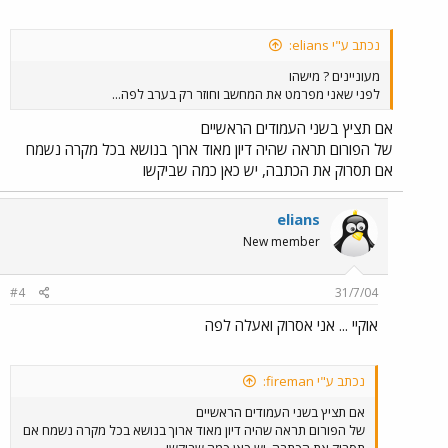
נכתב ע"י elians:
מעוניינים ? מישהו
לפני שאני מפרמט את המחשב וחוזר רק בערב לפה...
אם תציץ בשני העמודים הראשיים
של הפורום תראה שהיה דיון מאוד ארוך בנושא בכל מקרה נשמח
אם תסרוק את הכתבה, יש כאן כמה שביקשו
elians
New member
#4
31/7/04
אוקיי ... אני אסרוק ואעלה לפה
נכתב ע"י fireman:
אם תציץ בשני העמודים הראשיים
של הפורום תראה שהיה דיון מאוד ארוך בנושא בכל מקרה נשמח אם
תסרוק את הכתבה, יש כאן כמה שביקשו