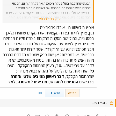
הבנתי שהרכבת בתל-נגילה מסוכנת אך למחרת היום, הבנתי
דברים חדשים והכנסת הרכבת שם לאוטם היתה מיותרת כי
בהמשך יש עליה והרכבת שהיתה במהירות 50 קמ"ש היתה עוצרת
לבד גם בלי נזק. פשוט ביותר. בחותרים, כאשר הנהג נטש, היתה
לחץ כדי להרחיב...
הרכבת במילא עוצרת על המגנט הקרוב והרכבת שממול בכלל
לא היתה על אותה מסילה ורחוקה 5 ק"מ דרומה, כך שגם במקרה
אופיינית לעיתונים - איבדו פרופורציה
זה, למעשה לא היתה שום סכנה. הולכים ומנפחים וחבל. הכתבה
נכון, צריך לחקור בצורה מקצועית את המקרים שתוארו כל-כך
מעודדת שימוש כבישי. אולי יבואנים של כלי-רכב יזמו אותה ??? אין
בססגוניות, וגם ליישם מסקנות החקירות בצורה תקינה מבחינה
לי מושג אך העובדות המתוארות בכתבה - ברובן שגויות. יום טוב.
ציבורית. צריך לשפר את הפיקוח - גם על חברות האוטובוסים.
אני עף לעבודה. שלך, אביתר.
אבל תסתכלו לרגע על ה"רקורד": איפה קורות יותר תאונות -
בכבישים, או במסילות? אין שום ספק שמטבע הדברים הרכבת
מהווה אמצעי תחבורה הרבה יותר בטוח מאוטובוסים, שלא
לדבר על פרייבטים... אגב, בענין המחסום המקולקל - האם
כל
האחראיות צריכה ליפול על נהג הרכבת? אם ידוע
שהמחסום מקולקל,
דבר ראשון מציבים שלטי אזהרה
בכבישים המגיעים למפגש, ומודיעים למשטרה, לא?
Last
1 of 2
הבא
הנושא נעול.