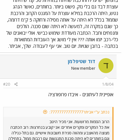
עוצרת לבד גם בלי נזק. פשוט ביותר. בחותרים, כאשר הנהג
נטש, היתה הרכבת במילא עוצרת על המגנט הקרוב והרכבת
שממול בכלל לא היתה על אותה מסילה ורחוקה 5 ק"מ דרומה,
כך שגם במקרה זה, למעשה לא היתה שום סכנה. הולכים
ומנפחים וחבל. הכתבה מעודדת שימוש כבישי. אולי יבואנים של
כלי-רכב יזמו אותה ??? אין לי מושג אך העובדות המתוארות
בכתבה - ברובן שגויות. יום טוב. אני עף לעבודה. שלך, אביתר.
דוד שטיפלמן
ד
New member
#20
1/8/04
אופיינית לעיתונים - איבדו פרופורציה
נכתב ע"י אביתר777777777777777:
הרוב הגזמות מרושעות. אני מכיר היטב
את כל המקרים ומקרים אחרים: אני קובע בנחרצות: רוב הכתבה
מצוצה מהאצבע ומהווה סגירת חשבונות אישיים. גם בתל-נגילה
וגם בחותרים לא היתה סכנת התנגשות עם רכבות ממול. בתחילה