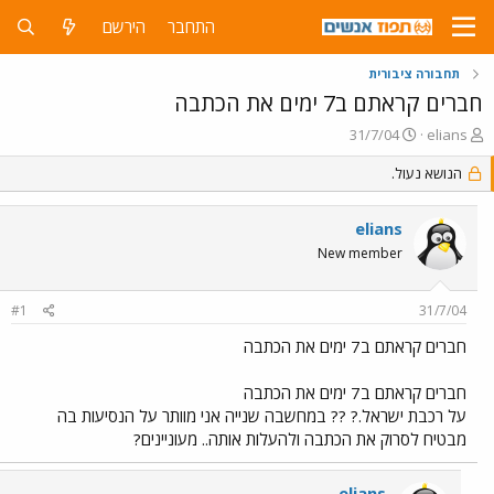
התחבר
הירשם
תחבורה ציבורית
חברים קראתם ב7 ימים את הכתבה
פ
פ
31/7/04
elians
ו
ו
ת
ר
הנושא נעול.
ח
ס
ה
ם
elians
נ
ב
ו
ת
New member
ש
א
א
ר
#1
31/7/04
י
ך
חברים קראתם ב7 ימים את הכתבה
חברים קראתם ב7 ימים את הכתבה
על רכבת ישראל.? ?? במחשבה שנייה אני מוותר על הנסיעות בה
מבטיח לסרוק את הכתבה ולהעלות אותה.. מעוניינים?
elians