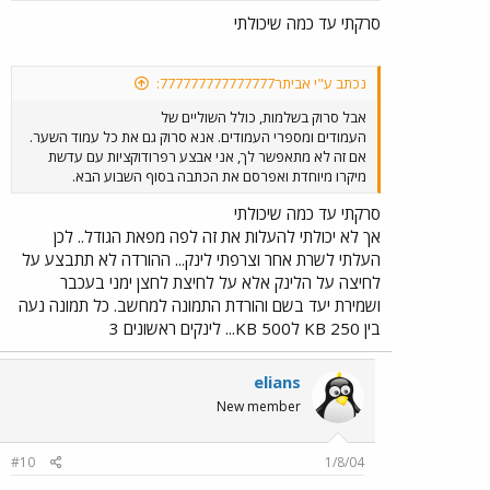
סרקתי עד כמה שיכולתי
נכתב ע"י אביתר777777777777777:
אבל סרוק בשלמות, כולל השוליים של
העמודים ומספרי העמודים. אנא סרוק גם את כל עמוד השער.
אם זה לא מתאפשר לך, אני אבצע רפרודוקציות עם עדשת
מיקרו מיוחדת ואפרסם את הכתבה בסוף השבוע הבא.
סרקתי עד כמה שיכולתי
אך לא יכולתי להעלות את זה לפה מפאת הגודל.. לכן
העלתי לשרת אחר וצרפתי לינק... ההורדה לא תתבצע על
לחיצה על הלינק אלא על לחיצת לחצן ימני בעכבר
ושמירת יעד בשם והורדת התמונה למחשב. כל תמונה נעה
בין 250 KB ל500 KB... לינקים ראשונים 3
elians
New member
#10
1/8/04