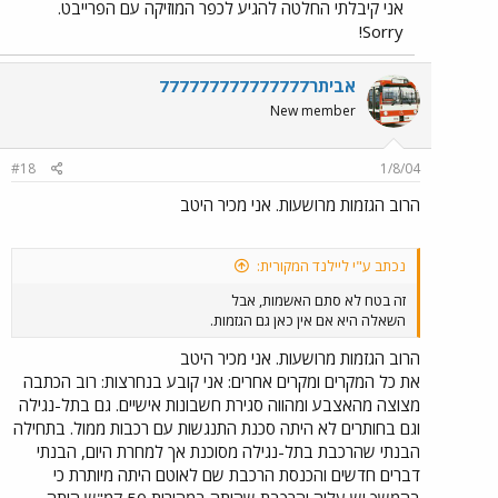
אני קיבלתי החלטה להגיע לכפר המוזיקה עם הפרייבט.
Sorry!
אביתר777777777777777
New member
#18
1/8/04
הרוב הגזמות מרושעות. אני מכיר היטב
נכתב ע"י ליילנד המקורית:
זה בטח לא סתם האשמות, אבל
השאלה היא אם אין כאן גם הגזמות.
הרוב הגזמות מרושעות. אני מכיר היטב
את כל המקרים ומקרים אחרים: אני קובע בנחרצות: רוב הכתבה
מצוצה מהאצבע ומהווה סגירת חשבונות אישיים. גם בתל-נגילה
וגם בחותרים לא היתה סכנת התנגשות עם רכבות ממול. בתחילה
הבנתי שהרכבת בתל-נגילה מסוכנת אך למחרת היום, הבנתי
דברים חדשים והכנסת הרכבת שם לאוטם היתה מיותרת כי
בהמשך יש עליה והרכבת שהיתה במהירות 50 קמ"ש היתה