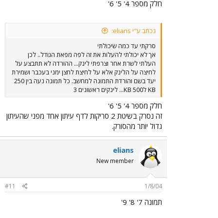
חלק מספר 4' 5' 6'
נכתב ע"י elians:
סרקתי עד כמה שיכולתי
אך לא יכולתי להעלות את זה לפה מפאת הגודל.. לכן
העלתי לשרת אחר וצרפתי לינק... ההורדה לא תתבצע על
לחיצה על הלינק אלא על לחיצת לחצן ימני בעכבר ושמירת
יעד בשם והורדת התמונה למחשב. כל תמונה נעה בין 250
KB ל500 KB... לינקים ראשונים 3
חלק מספר 4' 5' 6'
זה נסרק בשיטת 2 סריקות לדף עיתון אחד מפני שהעיתון
גדול יותר מהסורק.
elians
New member
#11
1/8/04
תמונה 7' 8' 9'