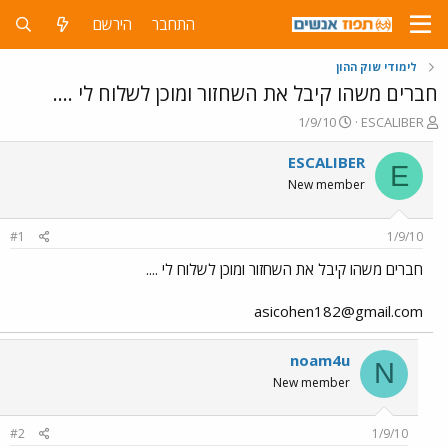
התחבר
הירשם
לימודי שוק ההון
חברים משהו קיבל את השחזור ומוכן לשלוח לי ....
פ
פ
1/9/10
ESCALIBER
ו
ו
ת
ר
ESCALIBER
E
ח
ס
New member
ה
ם
נ
ב
ו
ת
#1
1/9/10
ש
א
א
ר
חברים משהו קיבל את השחזור ומוכן לשלוח לי ....
י
ך
asicohen182@gmail.com
noam4u
N
New member
#2
1/9/10