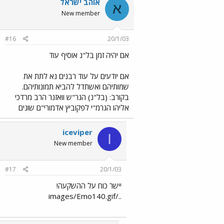
אוהב ישראל
א
New member
#16
20/1/03
אם יהיה זמן בל"נ אוסיף עוד
אם יודעים על עוד רבנים נא לתת את
שמותיהם ואשתדל להביא תמונותיהם.
בקורב: (בל"נ) הגר"ש וואזנר הרב מרדכי
אליהו הגרמ"י לפקוביץ אדמורי"ם שונים
iceviper
I
New member
#17
20/1/03
יישר כוח על ההשקעה!
../images/Emo140.gif