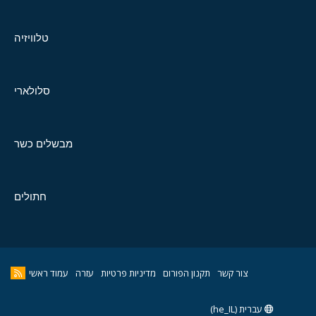
טלוויזיה
סלולארי
מבשלים כשר
חתולים
צור קשר
תקנון הפורום
מדיניות פרטיות
עזרה
עמוד ראשי
עברית (he_IL)