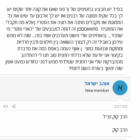
בס"ד יש מבצע בחטיפים של צ´פס שאם את קונה יותר שקיות יש
לך בכל שקית תמונה של רבנים ואז יש לך אלבום עד שיש את כל
התמונות ואז מקבלים מתנה את רוצה את הספר? (אלא מה תקבלי
את המתנה?
סתאאםםם) זה דומה למבצעים של "הארי פוטר" מי
שמכיר.... (האחיינים שלי פשוט מעדכנים אותי בזה... שזה לא ממש
עידכון בשבילי זה רק לצורך השוואה בין חילונים ולבין חרדיות
ומתוקות וצנועות כמוני
) אווף נעמה באמת כמה את מדברת
בקיצור אני יודעת שלא גדלתי רוחנית טוב תנו לי להתלהב
מההברקות שלי אני רוחנית שנולדתי ממש לפני כחודש כמעט ואמן
שזה ימשך בעזרת השם לתמיד
אוהב ישראל
א
New member
#6
20/1/03
הרב קוק זצ"ל
הרב קוק