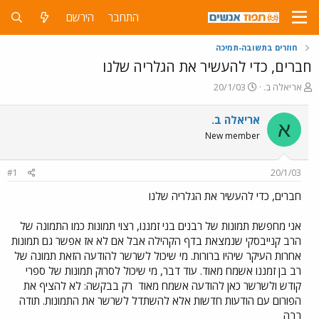
התחבר
הירשם
חוזרים בתשובה-תמיכה
חברים, כדי להעשיר את הגלריה שלנו
פ
פ
אריאלה ב.
20/1/03
ו
ו
ת
ר
אריאלה ב.
א
ח
ס
New member
ה
ם
נ
ב
ו
ת
#1
20/1/03
ש
א
א
ר
חברים, כדי להעשיר את הגלריה שלנו
י
ך
אני מחפשת תמונות של רבנים בני זמננו, רצוי תמונות כמו התמונה של
הרב קנייבסקי שנמצאת בדף הקהילה אבל אם לא אז אפשר גם תמונות
אחרות העיקר שיהיו ברורות. מי שיכול לשרשר להודעה הזאת תמונה של
רב בן זמננו אשמח מאוד. עוד דבר, מי שיכול לסרוק תמונות של ספרי
קודש ולשרשר כאן להודעה אשמח מאוד
רק בבקשה: לא להציף את
הפורום עם הודעות חדשות אלא להשתדל לשרשר את התמונות. תודה
רבה