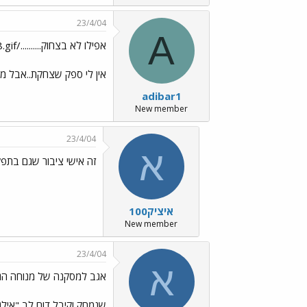
23/4/04
A
אפילו לא בצחוק........../images/Emo18.gif
אין לי ספק שצחקת..אבל מ
adibar1
New member
23/4/04
א
זה אישי ציבור שגם בתפק
איציק100
New member
23/4/04
א
אגב למסקנה של מנוחה הגע
שנמחק וקיבל דום לב "אילן" 