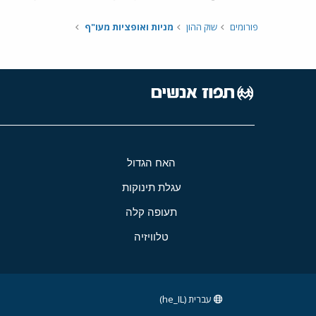
פורומים
שוק ההון
מניות ואופציות מעו"ף
האח הגדול
עגלת תינוקות
תעופה קלה
טלוויזיה
עברית (he_IL)