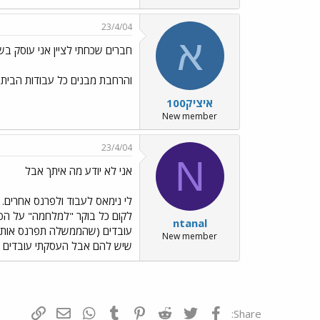
23/4/04
א
חברים שכחתי לציין אני עוסק בש
והרחבת מבנים כל עבודות הבית למי שמעוניין עבודה 10 מחיר
איציק100
New member
23/4/04
N
אני לא יודע מה איתך אבל
ntanal
New member
שיש להם אבל העסקתי עובדים ו
פייסבוק
Twitter
Reddit
Pinterest
Tumblr
WhatsApp
דואר אלקטרונ
הוסף קי
Share: