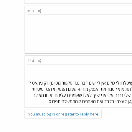
#13
#14
בורית ועוד (ויסלחו לי כולם אין לי שום דבר נגד סקטור מסוים) רק נימאס לי
לקום כל בוקר "למלחמה" על הפרנסה כשכל הגופים הציבורים מסביב מציקים לי מכתבים לי כמה שכר מינמום לתת מתי לסגור את העסק מזה 4 שנים הפסקתי הכל פיטרתי
בה ששלות הנפש שלי חזרה אלי אני שייך לאלו שאומרים עליהם תקחו מאילה
בקטן לעצמי בלבד ואת האחרים שהממשלה תפרנס
You must log in or register to reply here.