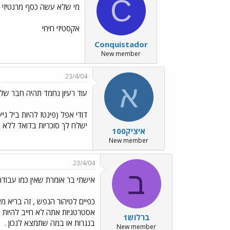
C
מי שלא עשה כסף מרנטיזי 
אקסטיזי חיחי
Conquistador
New member
23/4/04
א
עוד רעיון נחמד תהיה חבר של 
דודי אפל (פינטז להיות ביל גיי
ישלח לך סוכריות בדואד ללא י
איציק100
New member
23/4/04
ב
אישתי בר אומרת שאין כמו עבודת
כפיים לטיהור הנפש , זה בריא 
אסטרטגיות אתה לא חייב להיות מ
ברלוש1
בנגרות או במה שתמצא לנכון .
New member