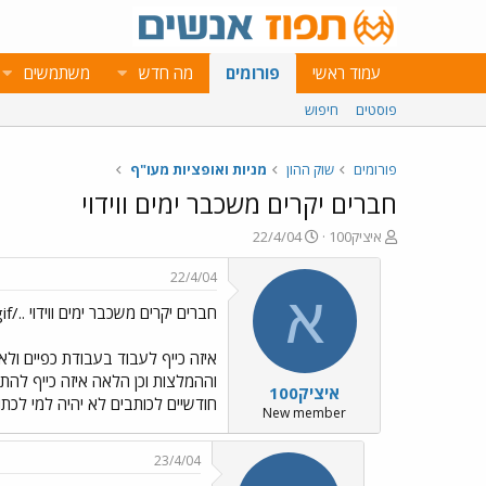
עמוד ראשי
פורומים
מה חדש
משתמשים
פוסטים
חיפוש
פורומים
שוק ההון
מניות ואופציות מעו"ף
חברים יקרים משכבר ימים ווידוי
פ
פ
איציק100
22/4/04
ו
ו
ת
ר
22/4/04
ח
ס
א
חברים יקרים משכבר ימים ווידוי ../images/Emo13.gif
ה
ם
נ
ב
ו
ת
איזה כייף לעבוד בעבודת כפיים ול
ש
א
וההמלצות וכן הלאה איזה כייף להתו
איציק100
א
ר
חודשיים לכותבים לא יהיה למי לכת
י
New member
ך
23/4/04