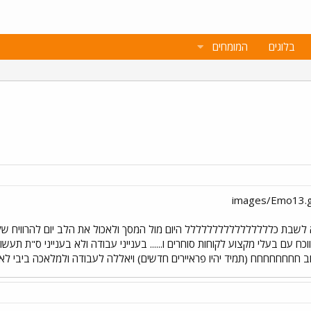
בלוגים
המומחים
א לשבת כלללללללללללללללל היום מול המסך ולאכול את הלב יום להרוויח שלו
וכח עם בעלי מקצוע לקוחות סוחרים ו...... בענייני עבודה ולא בענייני ס"ת 
וב חחחחחחחח (תמיד יהיו פראיירים חדשים) ויאללה לעבודה ולמלאכה ביבי לא 