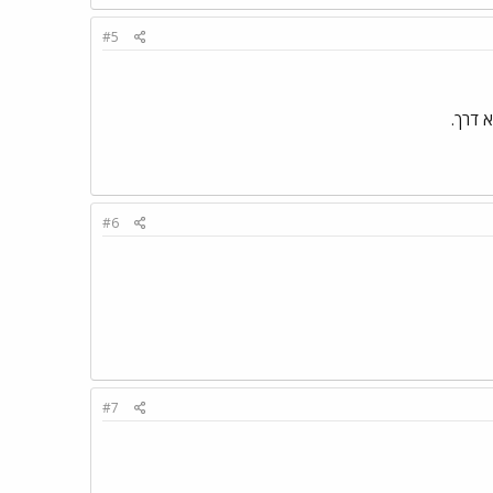
#5
 דרך.
#6
#7