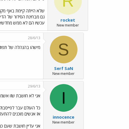
R
שלא הייתה קיימת באף מקו
גם מבחינת הסידור של הדיונ
rocket
עכשיו הם לא ממש מחדשים כ
New member
28/6/13
S
מישהו בהנהלה של תפוז נ
Serf SaN
New member
29/6/13
I
אני לא חושבת שזו אשמת
כל העולם עבר לפייסבוק,
אז אנשים מוכנים להתעלם 
innocence
New member
אני עדיין חושבת שעם כמ