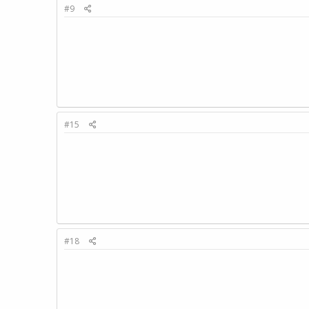
#9
#15
#18