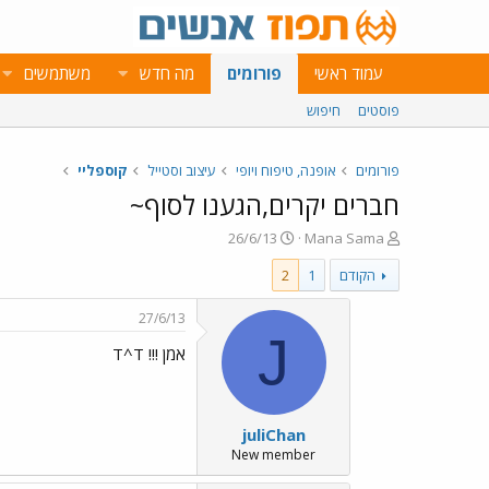
עמוד ראשי
פורומים
מה חדש
משתמשים
פוסטים
חיפוש
פורומים
אופנה, טיפוח ויופי
עיצוב וסטייל
קוספליי
חברים יקרים,הגענו לסוף~
פ
פ
26/6/13
Mana Sama
ו
ו
הקודם
1
2
ת
ר
ח
ס
ה
ם
27/6/13
נ
ב
J
אמן !!! T^T
ו
ת
ש
א
א
ר
י
juliChan
ך
New member