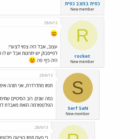
כפית במצב כפית
New member
28/6/13
R
עצוב, אבל היה צפוי לצערי.
לפייסבוק יש יתרונות אבל יש לו 
rocket
היה כיף פה
New member
28/6/13
S
תפוז מתדרדרת, אני תוהה איפ
כמה שנים. רוב הסיכויים שתיסג
הפלטפורמה הזאת מאבדת לאט
Serf SaN
New member
28/6/13
כי פעם תפוז הציעה פלטפו