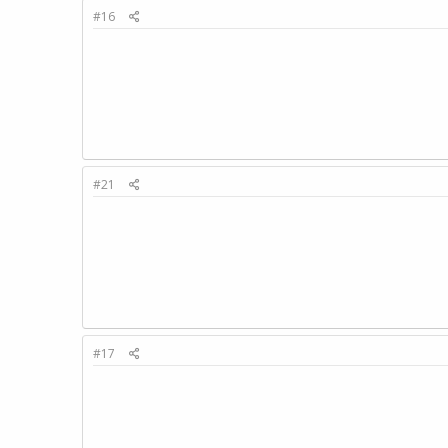
#16
#21
#17