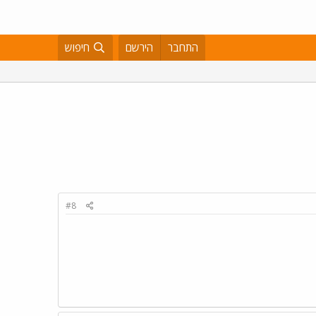
התחבר
הירשם
חיפוש
#8