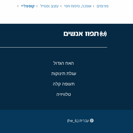
פורומים
אופנה, טיפוח ויופי
עיצוב וסטייל
קוספליי
האח הגדול
עגלת תינוקות
תעופה קלה
טלוויזיה
עברית (he_IL)