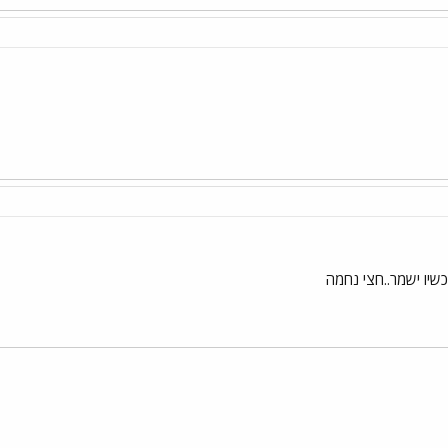
יו ישמר..חצי נחמה
י
שור