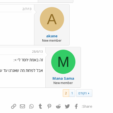
2/7/13
A
akane
New member
28/6/13
M
זה באמת יחסר לי >:
אבל לפחות מה שאגרנו עד עכש
Mana Sama
New member
הקודם
1
2
פייסבוק
Twitter
Reddit
Pinterest
Tumblr
WhatsApp
דואר אלקטרונ
הוסף קי
Share: