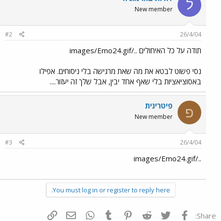
ל
New member
#2
26/4/04
תודה על כל האיחולים ../images/Emo24.gif
נסי פשוט לבטא את מה שאת מרגישה בלי ניסוחים. אפילו
באסוציאציות בלי שאף אחד יבין, אבל שלך זה יעזור....
פיטרינית
פ
New member
#3
26/4/04
../images/Emo24.gif
You must log in or register to reply here.
פייסבוק
Twitter
Reddit
Pinterest
Tumblr
WhatsApp
דואר אלקטרוני
הוסף קישור
Share: