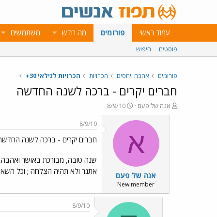
עמוד ראשי
פורומים
מה חדש
משתמשים
פוסטים
חיפוש
פורומים
אהבה ויחסים
הכרויות
הכרויות לגילאי 30+
חברים יקרים - ברכה לשנה החדשה
פ
פ
אנה של פעם
8/9/10
ו
ו
ת
ר
8/9/10
ח
ס
א
חברים יקרים - ברכה לשנה החדשה
ה
ם
נ
ב
ו
ת
שנה טובה, מבורכת באושר ואהבה, עו
ש
א
אתגר ולא תהיה הצלחה ; וכל השאר
אנה של פעם
א
ר
י
New member
ך
8/9/10