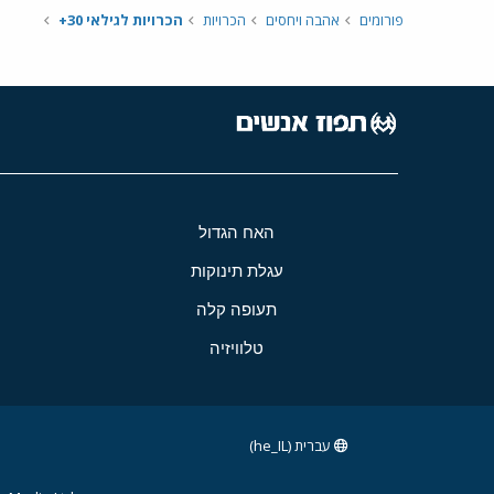
פורומים
אהבה ויחסים
הכרויות
הכרויות לגילאי 30+
האח הגדול
עגלת תינוקות
תעופה קלה
טלוויזיה
עברית (he_IL)