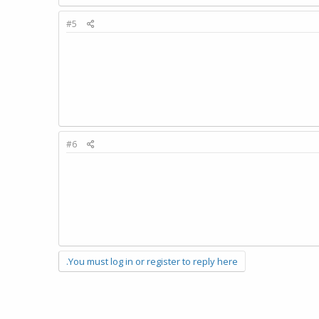
#5
#6
You must log in or register to reply here.