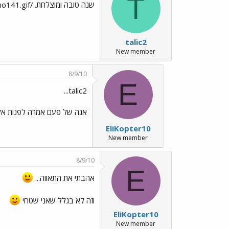
T
שנה טובה ומוצלחת../images/Emo141.gif
talic2
New member
8/9/10
E
talic2...
אנה של פעם אמרה לפנות אליך
EliKopter10
New member
8/9/10
E
אהבתי את התאווה...
וזה לא בגלל שאני שטחי
EliKopter10
New member