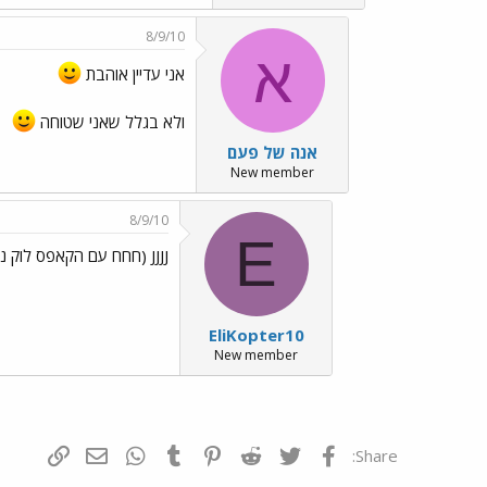
8/9/10
א
אני עדיין אוהבת
ולא בגלל שאני שטוחה
אנה של פעם
New member
8/9/10
E
JJJJ (חחח עם הקאפס לוק נעול)...
EliKopter10
New member
פייסבוק
Twitter
Reddit
Pinterest
Tumblr
WhatsApp
דואר אלקטרונ
הוסף קי
Share: